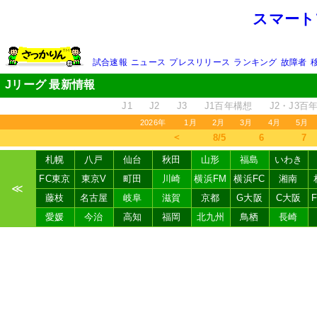
スマート
試合速報
ニュース
プレスリリース
ランキング
故障者
Jリーグ 最新情報
J1
J2
J3
J1百年構想
J2・J3百
2026年
1月
2月
3月
4月
5月
＜
8/5
6
7
札幌
八戸
仙台
秋田
山形
福島
いわき
FC東京
東京V
町田
川崎
横浜FM
横浜FC
湘南
≪
藤枝
名古屋
岐阜
滋賀
京都
G大阪
C大阪
愛媛
今治
高知
福岡
北九州
鳥栖
長崎