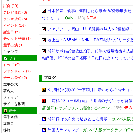
試合 (19)
日本代表、食事に遅刻したら罰金!W杯最年少だ
テレビ放送 (3)
なくて…」
-
Qoly
-
13時
NEW
ラジオ放送 (5)
イベント (16)
ファジアーノ岡山、U-18所属の14人を2種登録
誕生日 (5)
チケット発売 (4)
地上波・ABEMA・NHK…DAZN以外のJリーグ
選手出演 (9)
浦和サポも試合後は拍手、前半で退場者出す大誤
キャンプ
も評価、1G1Aの金子拓郎「日に日によくなってい
サイト
すべて (6)
ファンサイト (3)
ブログ
チーム公式 (2)
選手公式
8月6日(木)夜の富士市潤井川沿いからの富士山
著名人
メディア
『浦和の3ゴール動画』『退場のサヴィオが発信』
サイトを推薦
議]浦和レッズについて議論するページ
-
13時
NEW
選手
選手名鑑
浦和戦 その2 突っ込みどころ満載
-
ガンバ大阪
故障者
外国人ランキング
-
ガンバ大阪データランド(GAMBA 
移籍