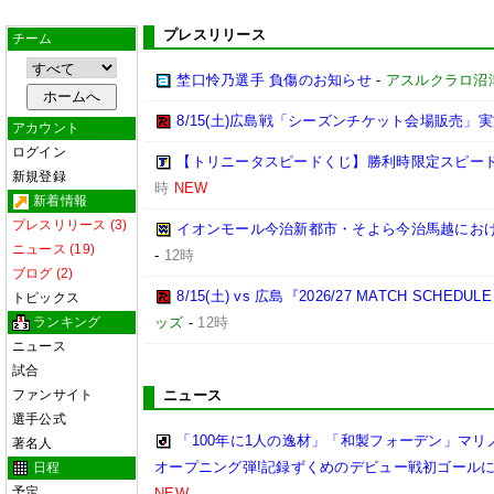
プレスリリース
チーム
埜口怜乃選手 負傷のお知らせ
-
アスルクラロ沼
8/15(土)広島戦「シーズンチケット会場販売」実
アカウント
ログイン
【トリニータスピードくじ】勝利時限定スピー
新規登録
時
NEW
新着情報
プレスリリース (3)
イオンモール今治新都市・そよら今治馬越にお
ニュース (19)
-
12時
ブログ (2)
8/15(土) vs 広島『2026/27 MATCH SC
トピックス
ランキング
ッズ
-
12時
ニュース
試合
ファンサイト
ニュース
選手公式
「100年に1人の逸材」「和製フォーデン」マリノ
著名人
オープニング弾!記録ずくめのデビュー戦初ゴール
日程
予定
NEW