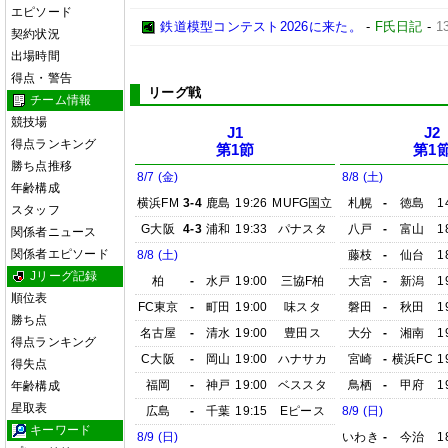
エピソード
鉄道模型コンテスト2026に来た。
-
F氏日記
-
1
契約状況
出場時間
得点・警告
リーグ戦
チーム情報
競技場
J1
J2
得点ランキング
第1節
第1
勝ち点推移
8/7 (金)
8/8 (土)
年齢構成
横浜FM
3-4
鹿島
19:26
MUFG国立
札幌
-
徳島
1
スタッフ
G大阪
4-3
浦和
19:33
パナスタ
八戸
-
富山
1
関係者ニュース
関係者エピソード
8/8 (土)
藤枝
-
仙台
1
Jリーグ記録
柏
-
水戸
19:00
三協F柏
大宮
-
新潟
1
順位表
FC東京
-
町田
19:00
味スタ
磐田
-
秋田
1
勝ち点
名古屋
-
清水
19:00
豊田ス
大分
-
湘南
1
得点ランキング
C大阪
-
岡山
19:00
ハナサカ
宮崎
-
横浜FC
1
得失点
福岡
-
神戸
19:00
ベススタ
鳥栖
-
甲府
1
年齢構成
星取表
広島
-
千葉
19:15
Eピース
8/9 (日)
キーワード
8/9 (日)
いわき
-
今治
1