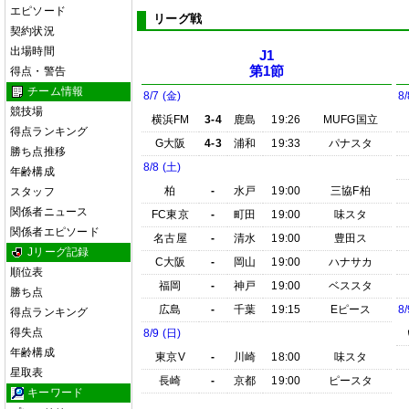
エピソード
リーグ戦
契約状況
出場時間
J1
第1節
得点・警告
チーム情報
8/7 (金)
8/
競技場
横浜FM
3-4
鹿島
19:26
MUFG国立
得点ランキング
G大阪
4-3
浦和
19:33
パナスタ
勝ち点推移
8/8 (土)
年齢構成
柏
-
水戸
19:00
三協F柏
スタッフ
関係者ニュース
FC東京
-
町田
19:00
味スタ
関係者エピソード
名古屋
-
清水
19:00
豊田ス
Jリーグ記録
C大阪
-
岡山
19:00
ハナサカ
順位表
福岡
-
神戸
19:00
ベススタ
勝ち点
広島
-
千葉
19:15
Eピース
8/
得点ランキング
得失点
8/9 (日)
年齢構成
東京V
-
川崎
18:00
味スタ
星取表
長崎
-
京都
19:00
ピースタ
キーワード