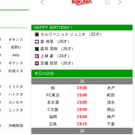
HAPPY BIRTHDAY !
カルリーニョス ジュニオ
（32才）
0
ギオンス
森 侑里
（26才）
0
長野U
森田 晃樹
（26才）
0
Axis
上林 豪
（24才）
0
ギケンス
安藤 陸登
（20才）
0
白波スタ
本日の試合
J1
0
とうスタ
柏
19:00
水戸
0
ハトスタ
FC東京
19:00
町田
0
カンセキ
名古屋
19:00
清水
C大阪
19:00
岡山
0
ニンスタ
福岡
19:00
神戸
広島
19:15
千葉
0
沖縄県陸
J2