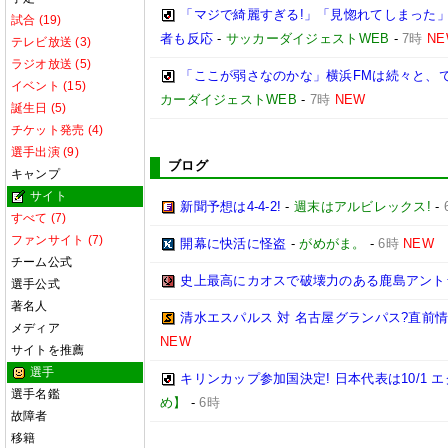
「マジで綺麗すぎる!」「見惚れてしまった」
試合 (19)
者も反応
-
サッカーダイジェストWEB
-
7時
NE
テレビ放送 (3)
ラジオ放送 (5)
「ここが弱さなのかな」横浜FMは続々と、で
イベント (15)
カーダイジェストWEB
-
7時
NEW
誕生日 (5)
チケット発売 (4)
選手出演 (9)
ブログ
キャンプ
サイト
新聞予想は4-4-2!
-
週末はアルビレックス!
-
すべて (7)
ファンサイト (7)
開幕に快活に怪盗
-
がめがま。
-
6時
NEW
チーム公式
史上最高にカオスで破壊力のある鹿島アント
選手公式
著名人
清水エスパルス 対 名古屋グランパス?直前情報ま
メディア
NEW
サイトを推薦
選手
キリンカップ参加国決定! 日本代表は10/1 エ
選手名鑑
め】
-
6時
故障者
移籍