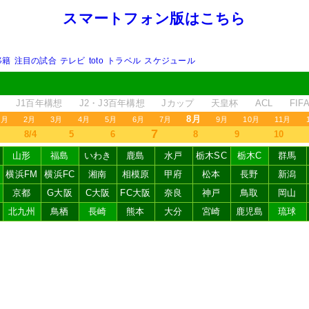
スマートフォン版はこちら
移籍
注目の試合
テレビ
toto
トラベル
スケジュール
J1百年構想
J2・J3百年構想
Jカップ
天皇杯
ACL
FI
8月
1月
2月
3月
4月
5月
6月
7月
9月
10月
11月
7
8/4
5
6
8
9
10
山形
福島
いわき
鹿島
水戸
栃木SC
栃木C
群馬
横浜FM
横浜FC
湘南
相模原
甲府
松本
長野
新潟
京都
G大阪
C大阪
FC大阪
奈良
神戸
鳥取
岡山
北九州
鳥栖
長崎
熊本
大分
宮崎
鹿児島
琉球