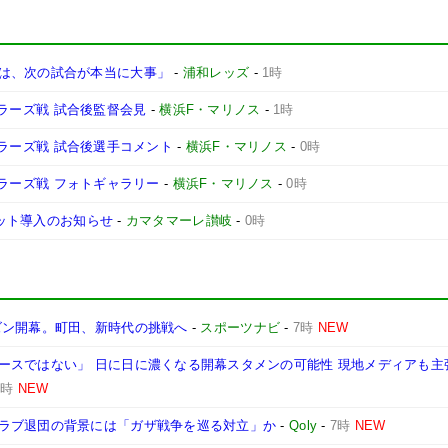
は、次の試合が本当に大事」
-
浦和レッズ
-
1時
ントラーズ戦 試合後監督会見
-
横浜F・マリノス
-
1時
ントラーズ戦 試合後選手コメント
-
横浜F・マリノス
-
0時
ントラーズ戦 フォトギャラリー
-
横浜F・マリノス
-
0時
ケット導入のお知らせ
-
カマタマーレ讃岐
-
0時
ズン開幕。町田、新時代の挑戦へ
-
スポーツナビ
-
7時
NEW
ースではない」 日に日に濃くなる開幕スタメンの可能性 現地メディアも主
7時
NEW
ラブ退団の背景には「ガザ戦争を巡る対立」か
-
Qoly
-
7時
NEW