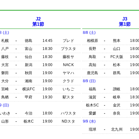
J2
J3
第1節
第1節
8 (土)
8/8 (土)
札幌
-
徳島
14:45
プレド
相模原
-
熊本
18:0
八戸
-
富山
18:30
プラスタ
長野
-
山口
18:0
藤枝
-
仙台
18:30
藤枝サ
鳥取
-
FC大阪
19:0
大宮
-
新潟
19:00
NACK
高知
-
松本
19:0
磐田
-
秋田
19:00
ヤマハ
鹿児島
-
群馬
19:0
大分
-
湘南
19:00
クラド
8/9 (日)
宮崎
-
横浜FC
19:00
いちご
福島
-
讃岐
18:0
鳥栖
-
甲府
19:30
駅スタ
滋賀
-
岐阜
18:3
9 (日)
栃木SC
-
金沢
19:0
いわき
-
今治
18:00
ハワスタ
愛媛
-
奈良
19:0
山形
-
栃木C
19:00
NDスタ
9/9 (水)
琉球
-
北九州
19:0