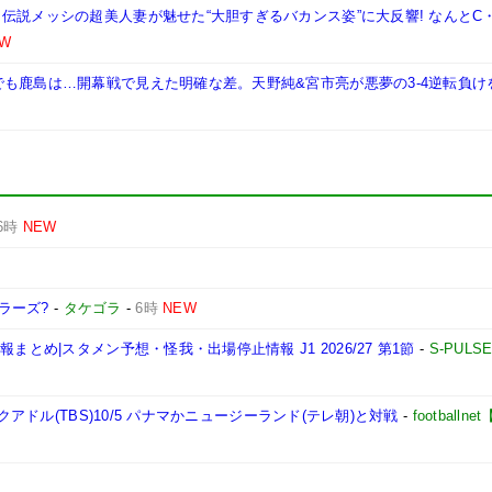
伝説メッシの超美人妻が魅せた“大胆すぎるバカンス姿”に大反響! なんとC
W
も鹿島は…開幕戦で見えた明確な差。天野純&宮市亮が悪夢の3-4逆転負け
6時
NEW
ラーズ?
-
タケゴラ
-
6時
NEW
とめ|スタメン予想・怪我・出場停止情報 J1 2026/27 第1節
-
S-PULS
クアドル(TBS)10/5 パナマかニュージーランド(テレ朝)と対戦
-
football