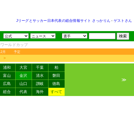
Jリーグとサッカー日本代表の総合情報サイト さっかりん
-
ゲストさん
FAワールドカップ
12月
予定
＞
浦和
大宮
千葉
柏
富山
金沢
清水
磐田
≫
広島
山口
讃岐
徳島
総合
代表
海外
すべて