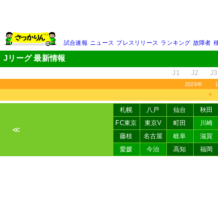
試合速報
ニュース
プレスリリース
ランキング
故障者
Jリーグ 最新情報
J1
J2
J3
2026年
＜
札幌
八戸
仙台
秋田
FC東京
東京V
町田
川崎
≪
藤枝
名古屋
岐阜
滋賀
愛媛
今治
高知
福岡