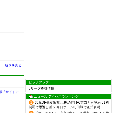
続きを見る
ピックアップ
Jリーグ移籍情報
張「サイドに
ニュース アクセスランキング
1
39歳DF長友佑都 現役続行! FC東京と再契約 J1初
制覇で恩返し誓う 今日ホーム町田戦で正式表明