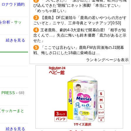
2
「ついにきた!」「涙が出た」金曜夜、欧州から飛
・ロナウド婚約
び込んできた“朗報”にネット沸騰!「本当にすごい」
「めっちゃ嬉しい」
3
【鹿島】DF広瀬陸斗「鹿島の若いやつらの方がす
を分析
-
サッ
ごいぞと」ニヤリ、三井寺眞とマッチアップ[0:53]
4
王者鹿島、劇的4-3大逆転で開幕白星! 「相手が知
念くんで…」失点に悔いも鈴木優磨「底力があると示
続きを見る
せた」
5
「ここでは言わない」鹿島FW吉田湊海のJ1開幕
戦、悔しさ口にした18歳に柴崎岳は…
ランキングページを表示
E PRESS
-
6時
net【サッカーまと
続きを見る