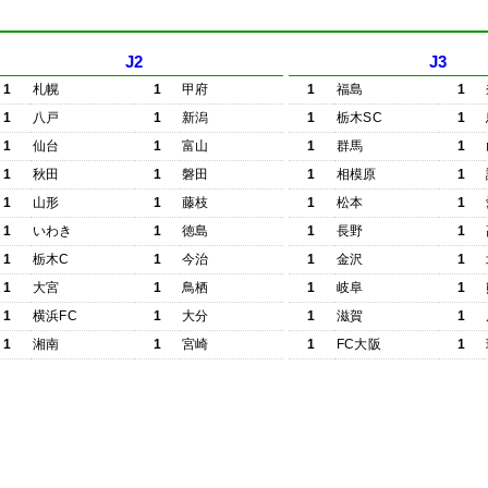
J2
J3
1
札幌
1
甲府
1
福島
1
1
八戸
1
新潟
1
栃木SC
1
1
仙台
1
富山
1
群馬
1
1
秋田
1
磐田
1
相模原
1
1
山形
1
藤枝
1
松本
1
1
いわき
1
徳島
1
長野
1
1
栃木C
1
今治
1
金沢
1
1
大宮
1
鳥栖
1
岐阜
1
1
横浜FC
1
大分
1
滋賀
1
1
湘南
1
宮崎
1
FC大阪
1