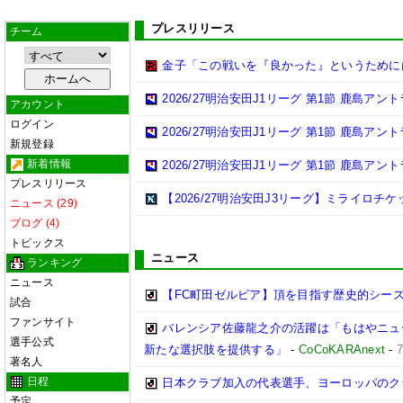
プレスリリース
チーム
金子「この戦いを『良かった』というために
2026/27明治安田J1リーグ 第1節 鹿島ア
アカウント
ログイン
2026/27明治安田J1リーグ 第1節 鹿島ア
新規登録
新着情報
2026/27明治安田J1リーグ 第1節 鹿島ア
プレスリリース
【2026/27明治安田J3リーグ】ミライロチ
ニュース (29)
ブログ (4)
トピックス
ニュース
ランキング
ニュース
【FC町田ゼルビア】頂を目指す歴史的シー
試合
ファンサイト
バレンシア佐藤龍之介の活躍は「もはやニュ
選手公式
新たな選択肢を提供する」
-
CoCoKARAnext
-
著名人
日程
日本クラブ加入の代表選手、ヨーロッパのク
予定