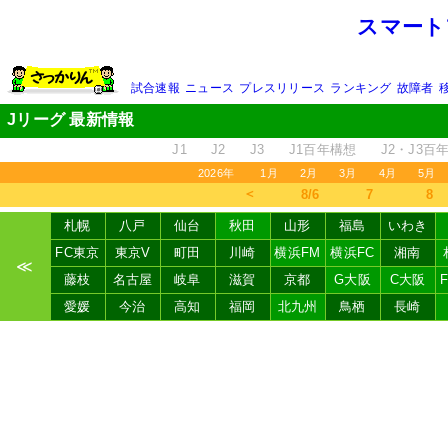
スマート
試合速報
ニュース
プレスリリース
ランキング
故障者
Jリーグ 最新情報
J1
J2
J3
J1百年構想
J2・J3百
2026年
1月
2月
3月
4月
5月
＜
8/6
7
8
札幌
八戸
仙台
秋田
山形
福島
いわき
FC東京
東京V
町田
川崎
横浜FM
横浜FC
湘南
≪
藤枝
名古屋
岐阜
滋賀
京都
G大阪
C大阪
愛媛
今治
高知
福岡
北九州
鳥栖
長崎