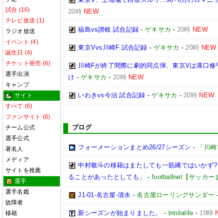
試合 (16)
20時
NEW
テレビ放送 (1)
福島vs讃岐 試合記録
-
ゲキサカ
-
20時
NEW
ラジオ放送
イベント (4)
東京Vvs川崎F 試合記録
-
ゲキサカ
-
20時
NEW
誕生日 (4)
チケット発売 (6)
川崎Fが終了間際に劇的同点弾、東京Vは溝口修
選手出演
け
-
ゲキサカ
-
20時
NEW
キャンプ
いわきvs今治 試合記録
-
ゲキサカ
-
20時
NEW
サイト
すべて (6)
ファンサイト (6)
ブログ
チーム公式
選手公式
フォーメーションまとめ26/27シーズン
-
「川崎
著名人
メディア
中村敬斗の移籍はまたしても一筋縄ではいかず
サイトを推薦
ることがあったとしても」
-
footballnet【サッ
選手
選手名鑑
J1-01-名古屋-清水
-
名古屋ローリングサンダー
故障者
新シーズンが始まりました。
-
trinitalife
-
19時
移籍