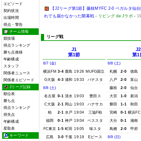
エピソード
【J2リーグ第1節】藤枝MYFC 2-0 ベガルタ
契約状況
れでも届かなかった開幕戦
-
リビング de Jラボ
-
1
出場時間
得点・警告
チーム情報
リーグ戦
競技場
得点ランキング
J1
J2
勝ち点推移
第1節
第1
年齢構成
8/7 (金)
8/8 (土)
スタッフ
横浜FM
3-4
鹿島
19:26
MUFG国立
札幌
2-0
徳島
関係者ニュース
G大阪
4-3
浦和
19:33
パナスタ
八戸
2-0
富山
関係者エピソード
Jリーグ記録
8/8 (土)
藤枝
2-0
仙台
順位表
名古屋
0-1
清水
19:03
豊田ス
大宮
1-0
新潟
勝ち点
C大阪
2-1
岡山
19:03
ハナサカ
磐田
1-1
秋田
得点ランキング
柏
2-1
水戸
19:04
三協F柏
宮崎
0-1
横浜FC
得失点
福岡
0-1
神戸
19:04
ベススタ
大分
0-1
湘南
年齢構成
星取表
FC東京
1-5
町田
19:05
味スタ
鳥栖
2-0
甲府
キーワード
広島
3-0
千葉
19:19
Eピース
8/9 (日)