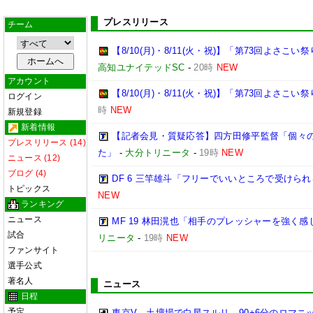
プレスリリース
チーム
【8/10(月)・8/11(火・祝)】「第73回よさ
高知ユナイテッドSC
-
20時
NEW
アカウント
【8/10(月)・8/11(火・祝)】「第73回よさこ
ログイン
時
NEW
新規登録
新着情報
【記者会見・質疑応答】四方田修平監督「個々
プレスリリース (14)
た」
-
大分トリニータ
-
19時
NEW
ニュース (12)
ブログ (4)
DF 6 三竿雄斗「フリーでいいところで受けら
トピックス
NEW
ランキング
ニュース
MF 19 林田滉也「相手のプレッシャーを強く
試合
リニータ
-
19時
NEW
ファンサイト
選手公式
著名人
ニュース
日程
予定
東京V、土壇場で白星スルリ…90+6分のロマニ