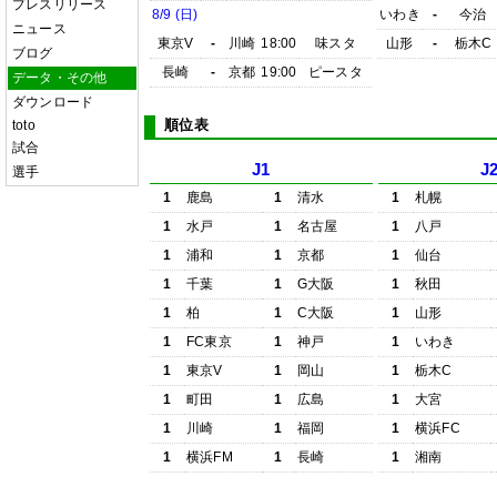
プレスリリース
8/9 (日)
いわき
-
今治
ニュース
東京V
-
川崎
18:00
味スタ
山形
-
栃木C
ブログ
長崎
-
京都
19:00
ピースタ
データ・その他
ダウンロード
順位表
toto
試合
J1
J
選手
1
鹿島
1
清水
1
札幌
1
水戸
1
名古屋
1
八戸
1
浦和
1
京都
1
仙台
1
千葉
1
G大阪
1
秋田
1
柏
1
C大阪
1
山形
1
FC東京
1
神戸
1
いわき
1
東京V
1
岡山
1
栃木C
1
町田
1
広島
1
大宮
1
川崎
1
福岡
1
横浜FC
1
横浜FM
1
長崎
1
湘南