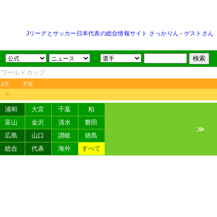
Jリーグとサッカー日本代表の総合情報サイト さっかりん
-
ゲストさん
FAワールドカップ
12月
予定
＞
浦和
大宮
千葉
柏
富山
金沢
清水
磐田
≫
広島
山口
讃岐
徳島
総合
代表
海外
すべて