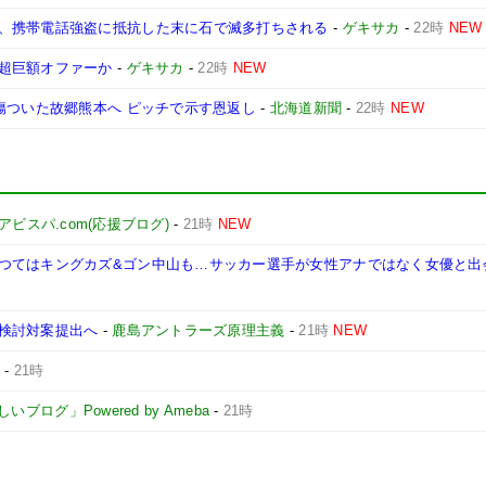
、携帯電話強盗に抵抗した末に石で滅多打ちされる
-
ゲキサカ
-
22時
NEW
超巨額オファーか
-
ゲキサカ
-
22時
NEW
傷ついた故郷熊本へ ピッチで示す恩返し
-
北海道新聞
-
22時
NEW
アビスパ.com(応援ブログ)
-
21時
NEW
つてはキングカズ&ゴン中山も…サッカー選手が女性アナではなく女優と出
検討対案提出へ
-
鹿島アントラーズ原理主義
-
21時
NEW
-
21時
ログ」Powered by Ameba
-
21時