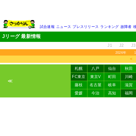
試合速報
ニュース
プレスリリース
ランキング
故障者
Jリーグ 最新情報
J1
J2
J3
2026年
＜
札幌
八戸
仙台
秋田
FC東京
東京V
町田
川崎
≪
藤枝
名古屋
岐阜
滋賀
愛媛
今治
高知
福岡