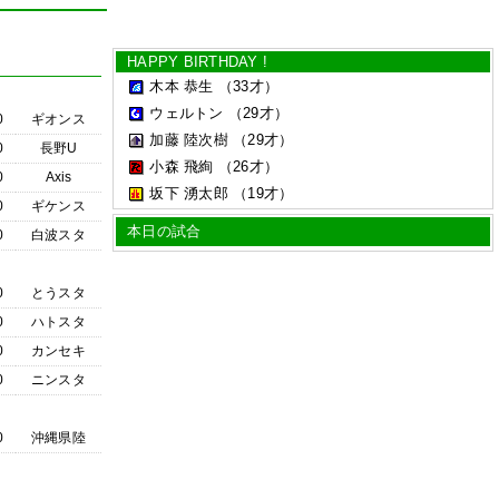
HAPPY BIRTHDAY !
木本 恭生
（33才）
ウェルトン
（29才）
0
ギオンス
加藤 陸次樹
（29才）
0
長野U
小森 飛絢
（26才）
0
Axis
坂下 湧太郎
（19才）
0
ギケンス
本日の試合
0
白波スタ
0
とうスタ
0
ハトスタ
0
カンセキ
0
ニンスタ
0
沖縄県陸