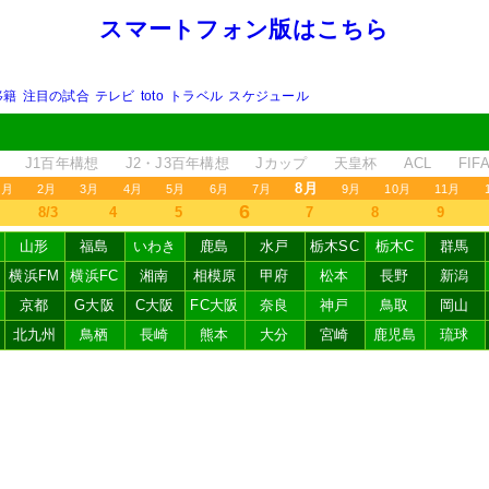
スマートフォン版はこちら
移籍
注目の試合
テレビ
toto
トラベル
スケジュール
J1百年構想
J2・J3百年構想
Jカップ
天皇杯
ACL
FI
8月
1月
2月
3月
4月
5月
6月
7月
9月
10月
11月
6
8/3
4
5
7
8
9
山形
福島
いわき
鹿島
水戸
栃木SC
栃木C
群馬
横浜FM
横浜FC
湘南
相模原
甲府
松本
長野
新潟
京都
G大阪
C大阪
FC大阪
奈良
神戸
鳥取
岡山
北九州
鳥栖
長崎
熊本
大分
宮崎
鹿児島
琉球