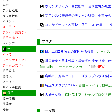
試合
ウガンダサッカー界に衝撃…若き主将が死去
テレビ放送
フランス代表退任のデシャン監督、中東から
ラジオ放送
イベント
コンサドーレ・木実快斗選手 「心が痛い」 
誕生日 (5)
チケット発売 (3)
選手出演 (5)
ブログ
キャンプ
サイト
日ハム戦2-6 牧原の確固たる技量
-
ホークス-
すべて (5)
ファンサイト (4)
川口春奈と日本代表・板倉滉が授かり婚、か
チーム公式 (1)
footballnet【サッカーまとめ】
-
21時
NEW
選手公式
鹿嶋市、鹿島アントラーズクラブハウス移転
著名人
メディア
埼玉スタジアム2002
-
赤組☆へべれけ観戦記
サイトを推薦
選手
大好きな梨
-
森岡茂オフィシャルブログ「優しいブ
選手名鑑
故障者
移籍
リーグ戦