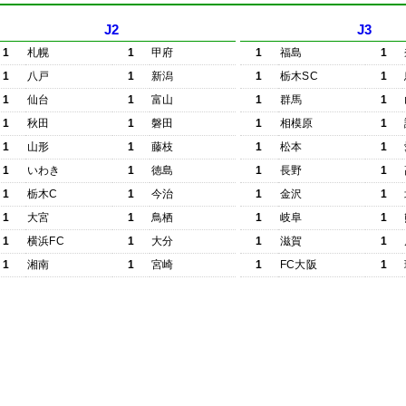
J2
J3
1
札幌
1
甲府
1
福島
1
1
八戸
1
新潟
1
栃木SC
1
1
仙台
1
富山
1
群馬
1
1
秋田
1
磐田
1
相模原
1
1
山形
1
藤枝
1
松本
1
1
いわき
1
徳島
1
長野
1
1
栃木C
1
今治
1
金沢
1
1
大宮
1
鳥栖
1
岐阜
1
1
横浜FC
1
大分
1
滋賀
1
1
湘南
1
宮崎
1
FC大阪
1