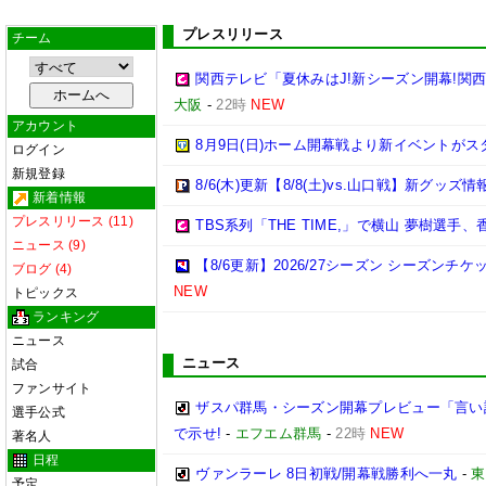
プレスリリース
チーム
関西テレビ「夏休みはJ!新シーズン開幕!関
大阪
-
22時
NEW
アカウント
8月9日(日)ホーム開幕戦より新イベントがス
ログイン
新規登録
8/6(木)更新【8/8(土)vs.山口戦】新グッズ情
新着情報
プレスリリース (11)
TBS系列「THE TIME,」で横山 夢樹選
ニュース (9)
【8/6更新】2026/27シーズン シーズ
ブログ (4)
NEW
トピックス
ランキング
ニュース
ニュース
試合
ファンサイト
ザスパ群馬・シーズン開幕プレビュー「言い
選手公式
で示せ!
-
エフエム群馬
-
22時
NEW
著名人
日程
ヴァンラーレ 8日初戦/開幕戦勝利へ一丸
-
東
予定