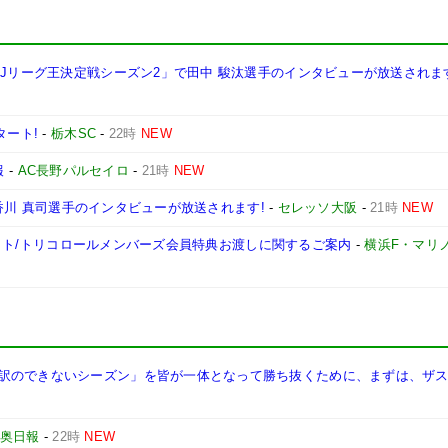
西Jリーグ王決定戦シーズン2」で田中 駿汰選手のインタビューが放送されま
タート!
-
栃木SC
-
22時
NEW
報
-
AC長野パルセイロ
-
21時
NEW
手、香川 真司選手のインタビューが放送されます!
-
セレッソ大阪
-
21時
NEW
ンチケット/トリコロールメンバーズ会員特典お渡しに関するご案内
-
横浜F・マリ
訳のできないシーズン」を皆が一体となって勝ち抜くために、まずは、ザ
奥日報
-
22時
NEW