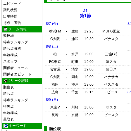
エピソード
契約状況
J1
第1節
出場時間
得点・警告
8/7 (金)
8/
チーム情報
横浜FM
-
鹿島
19:25
MUFG国立
競技場
G大阪
-
浦和
19:30
パナスタ
得点ランキング
8/8 (土)
勝ち点推移
柏
-
水戸
19:00
三協F柏
年齢構成
スタッフ
FC東京
-
町田
19:00
味スタ
関係者ニュース
名古屋
-
清水
19:00
豊田ス
関係者エピソード
C大阪
-
岡山
19:00
ハナサカ
Jリーグ記録
福岡
-
神戸
19:00
ベススタ
順位表
広島
-
千葉
19:15
Eピース
8/
勝ち点
8/9 (日)
得点ランキング
得失点
東京V
-
川崎
18:00
味スタ
年齢構成
長崎
-
京都
19:00
ピースタ
星取表
キーワード
順位表