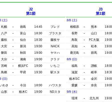
J2
J3
第1節
第1節
8 (土)
8/8 (土)
札幌
-
徳島
14:45
プレド
相模原
-
熊本
18:0
八戸
-
富山
18:30
プラスタ
長野
-
山口
18:0
藤枝
-
仙台
18:30
藤枝サ
鳥取
-
FC大阪
19:0
大宮
-
新潟
19:00
NACK
高知
-
松本
19:0
磐田
-
秋田
19:00
ヤマハ
鹿児島
-
群馬
19:0
大分
-
湘南
19:00
クラド
8/9 (日)
宮崎
-
横浜FC
19:00
いちご
福島
-
讃岐
18:0
鳥栖
-
甲府
19:30
駅スタ
滋賀
-
岐阜
18:3
9 (日)
栃木SC
-
金沢
19:0
いわき
-
今治
18:00
ハワスタ
愛媛
-
奈良
19:0
山形
-
栃木C
19:00
NDスタ
9/9 (水)
琉球
-
北九州
19:0