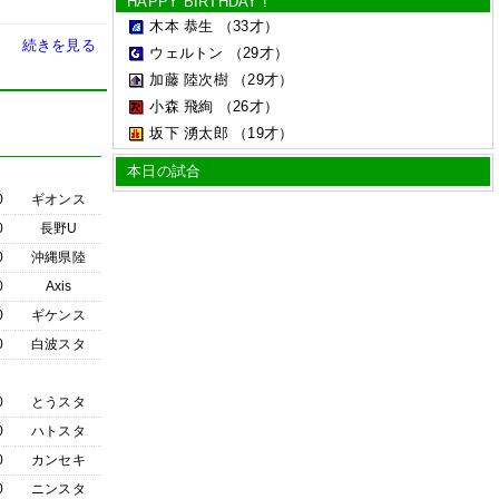
HAPPY BIRTHDAY !
木本 恭生
（33才）
続きを見る
ウェルトン
（29才）
加藤 陸次樹
（29才）
小森 飛絢
（26才）
坂下 湧太郎
（19才）
本日の試合
0
ギオンス
0
長野U
0
沖縄県陸
0
Axis
0
ギケンス
0
白波スタ
0
とうスタ
0
ハトスタ
0
カンセキ
0
ニンスタ