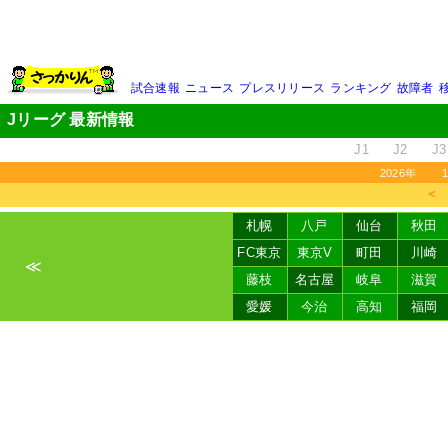
試合速報
ニュース
プレスリリース
ランキング
故障者
Jリーグ 最新情報
J1
J2
J3
2026年
＜
札幌
八戸
仙台
秋田
FC東京
東京V
町田
川崎
≪
藤枝
名古屋
岐阜
滋賀
愛媛
今治
高知
福岡