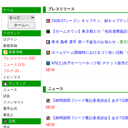
プレスリリース
チーム
2026/27シーズン キャプテン、副キャプテ
【ホームタウン】東京都との『包括連携協定
アカウント
ログイン
青木 義孝 選手 第一子誕生のお知らせ
-
鹿児
新規登録
新着情報
ホームゲーム開催時におけるゴミ拾い活動「LEA
プレスリリース (26)
9/5(土)水戸ホーリーホック戦 チケット販売の
ニュース (15)
NEW
ブログ (2)
トピックス
ランキング
ニュース
ニュース
試合
【静岡新聞 Jリーグ番記者座談会】あす7日開
ファンサイト
NEW
選手公式
著名人
【静岡新聞 Jリーグ番記者座談会】あす7日開
日程
NEW
予定