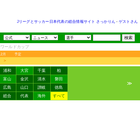
Jリーグとサッカー日本代表の総合情報サイト さっかりん
-
ゲストさん
FAワールドカップ
12月
予定
＞
浦和
大宮
千葉
柏
富山
金沢
清水
磐田
≫
広島
山口
讃岐
徳島
総合
代表
海外
すべて