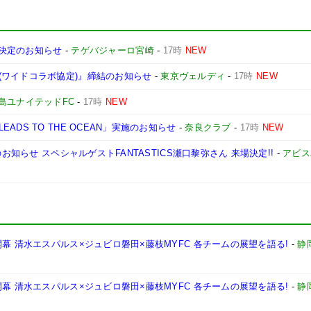
ン決定のお知らせ
-
テゲバジャーロ宮崎
-
17時
NEW
(ワイドコラボ協定)』締結のお知らせ
-
東京ヴェルディ
-
17時
NEW
島ユナイテッドFC
-
17時
NEW
DS TO THE OCEAN」実施のお知らせ
-
奈良クラブ
-
17時
NEW
お知らせ スペシャルゲストFANTASTICS瀬口黎弥さん 来場決定!!
-
アビス
幕 清水エスパルス×ジュビロ磐田×藤枝MYFC 各チームの展望を語る!
-
静
幕 清水エスパルス×ジュビロ磐田×藤枝MYFC 各チームの展望を語る!
-
静