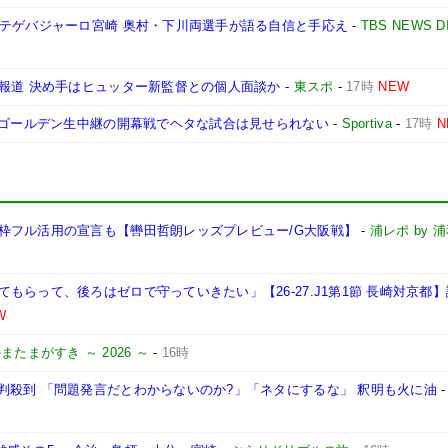
むテゲバジャーロ宮崎 奥村・下川両選手が語る自信と手応え
-
TBS NEWS D
断報道 決め手はヒュッター新監督との個人面談か
-
東スポ
-
17時
NEW
りゴールデン生中継の開幕戦でヘタな試合は見せられない
-
Sportiva
-
17時
N
枠フル活用の宣言も【轡田哲朗レッズプレビュー/G大阪戦】
-
浦レポ by 
もらって、後ろはゼロで守っていきたい」【26-27.J1第1節 長崎対京都
W
またまがすき ～ 2026 ～
-
16時
判殺到 「問題発言だとわからないのか?」「ネタにするな」 釈明も火に油
-