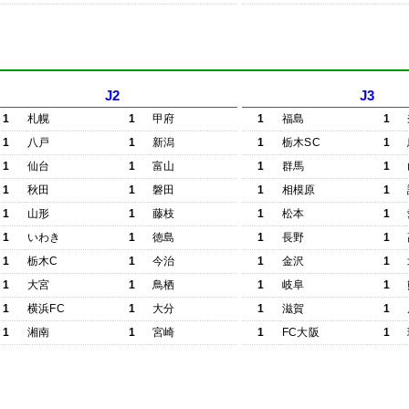
J2
J3
1
札幌
1
甲府
1
福島
1
1
八戸
1
新潟
1
栃木SC
1
1
仙台
1
富山
1
群馬
1
1
秋田
1
磐田
1
相模原
1
1
山形
1
藤枝
1
松本
1
1
いわき
1
徳島
1
長野
1
1
栃木C
1
今治
1
金沢
1
1
大宮
1
鳥栖
1
岐阜
1
1
横浜FC
1
大分
1
滋賀
1
1
湘南
1
宮崎
1
FC大阪
1