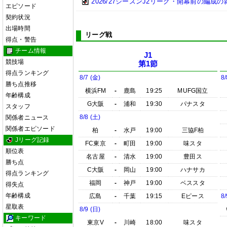
2026/27シーズンJ2リーグ・開幕前の編成
エピソード
契約状況
出場時間
リーグ戦
得点・警告
チーム情報
J1
競技場
第1節
得点ランキング
8/7 (金)
8/
勝ち点推移
横浜FM
-
鹿島
19:25
MUFG国立
年齢構成
G大阪
-
浦和
19:30
パナスタ
スタッフ
8/8 (土)
関係者ニュース
関係者エピソード
柏
-
水戸
19:00
三協F柏
Jリーグ記録
FC東京
-
町田
19:00
味スタ
順位表
名古屋
-
清水
19:00
豊田ス
勝ち点
C大阪
-
岡山
19:00
ハナサカ
得点ランキング
福岡
-
神戸
19:00
ベススタ
得失点
年齢構成
広島
-
千葉
19:15
Eピース
8/
星取表
8/9 (日)
キーワード
東京V
-
川崎
18:00
味スタ