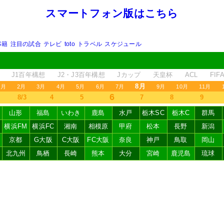
スマートフォン版はこちら
移籍
注目の試合
テレビ
toto
トラベル
スケジュール
J1百年構想
J2・J3百年構想
Jカップ
天皇杯
ACL
FI
8月
1月
2月
3月
4月
5月
6月
7月
9月
10月
11月
6
8/3
4
5
7
8
9
山形
福島
いわき
鹿島
水戸
栃木SC
栃木C
群馬
横浜FM
横浜FC
湘南
相模原
甲府
松本
長野
新潟
京都
G大阪
C大阪
FC大阪
奈良
神戸
鳥取
岡山
北九州
鳥栖
長崎
熊本
大分
宮崎
鹿児島
琉球