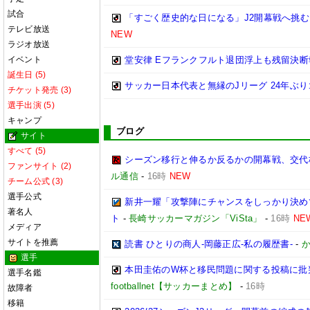
試合
「すごく歴史的な日になる」J2開幕戦へ挑
テレビ放送
NEW
ラジオ放送
イベント
堂安律 Eフランクフルト退団浮上も残留決
誕生日 (5)
サッカー日本代表と無縁のJリーグ 24年ぶ
チケット発売 (3)
選手出演 (5)
キャンプ
ブログ
サイト
すべて (5)
シーズン移行と伸るか反るかの開幕戦、交代
ファンサイト (2)
ル通信
-
16時
NEW
チーム公式 (3)
選手公式
新井一耀「攻撃陣にチャンスをしっかり決めて
著名人
ト
-
長崎サッカーマガジン「ViSta」
-
16時
NE
メディア
サイトを推薦
読書 ひとりの商人-岡藤正広-私の履歴書-
-
か
選手
本田圭佑のW杯と移民問題に関する投稿に批
選手名鑑
footballnet【サッカーまとめ】
-
16時
故障者
移籍