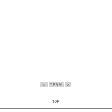
<
TEAM
>
TOP