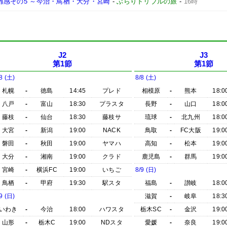
の雑感その5 ～今治・鳥栖・大分・宮崎
-
ぶらりドリブルの旅
-
16時
J2
J3
第1節
第1節
8 (土)
8/8 (土)
札幌
-
徳島
14:45
プレド
相模原
-
熊本
18:0
八戸
-
富山
18:30
プラスタ
長野
-
山口
18:0
藤枝
-
仙台
18:30
藤枝サ
琉球
-
北九州
18:0
大宮
-
新潟
19:00
NACK
鳥取
-
FC大阪
19:0
磐田
-
秋田
19:00
ヤマハ
高知
-
松本
19:0
大分
-
湘南
19:00
クラド
鹿児島
-
群馬
19:0
宮崎
-
横浜FC
19:00
いちご
8/9 (日)
鳥栖
-
甲府
19:30
駅スタ
福島
-
讃岐
18:0
9 (日)
滋賀
-
岐阜
18:3
いわき
-
今治
18:00
ハワスタ
栃木SC
-
金沢
19:0
山形
-
栃木C
19:00
NDスタ
愛媛
-
奈良
19:0