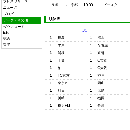
プレスリリース
長崎
-
京都
19:00
ピースタ
ニュース
ブログ
順位表
データ・その他
ダウンロード
J1
toto
1
鹿島
1
清水
試合
選手
1
水戸
1
名古屋
1
浦和
1
京都
1
千葉
1
G大阪
1
柏
1
C大阪
1
FC東京
1
神戸
1
東京V
1
岡山
1
町田
1
広島
1
川崎
1
福岡
1
横浜FM
1
長崎