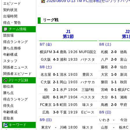
2026/08/09 U-13 TM FC沼津戦(ゼロワットパ
エピソード
契約状況
出場時間
リーグ戦
得点・警告
チーム情報
J1
J2
競技場
第1節
第1
得点ランキング
8/7 (金)
8/8 (土)
勝ち点推移
横浜FM
3-4
鹿島
19:26
MUFG国立
札幌
2-0
徳島
年齢構成
G大阪
4-3
浦和
19:33
パナスタ
八戸
2-0
富山
スタッフ
8/8 (土)
藤枝
2-0
仙台
関係者ニュース
関係者エピソード
名古屋
0-1
清水
19:03
豊田ス
大宮
1-0
新潟
Jリーグ記録
C大阪
2-1
岡山
19:03
ハナサカ
磐田
1-1
秋田
順位表
柏
2-1
水戸
19:04
三協F柏
宮崎
0-1
横浜FC
勝ち点
福岡
0-1
神戸
19:04
ベススタ
大分
0-1
湘南
得点ランキング
FC東京
1-5
町田
19:05
味スタ
鳥栖
2-0
甲府
得失点
年齢構成
広島
3-0
千葉
19:19
Eピース
8/9 (日)
星取表
8/9 (日)
いわき
-
今治
キーワード
東京V
-
川崎
18:00
味スタ
山形
-
栃木C