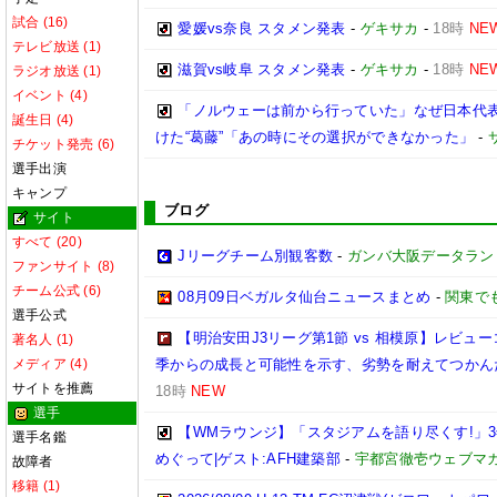
試合 (16)
愛媛vs奈良 スタメン発表
-
ゲキサカ
-
18時
NE
テレビ放送 (1)
滋賀vs岐阜 スタメン発表
-
ゲキサカ
-
18時
NE
ラジオ放送 (1)
イベント (4)
「ノルウェーは前から行っていた」なぜ日本代表
誕生日 (4)
けた“葛藤”「あの時にその選択ができなかった」
-
チケット発売 (6)
選手出演
キャンプ
ブログ
サイト
すべて (20)
Jリーグチーム別観客数
-
ガンバ大阪データランド(GA
ファンサイト (8)
チーム公式 (6)
08月09日ベガルタ仙台ニュースまとめ
-
関東で
選手公式
【明治安田J3リーグ第1節 vs 相模原】レビ
著名人 (1)
メディア (4)
季からの成長と可能性を示す、劣勢を耐えてつかん
サイトを推薦
18時
NEW
選手
【WMラウンジ】「スタジアムを語り尽くす!」
選手名鑑
めぐって|ゲスト:AFH建築部
-
宇都宮徹壱ウェブマ
故障者
移籍 (1)