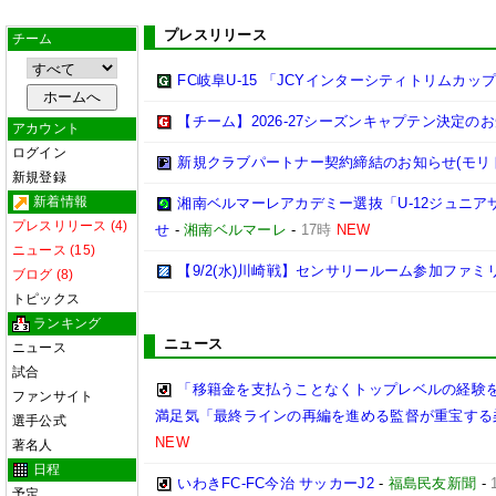
プレスリリース
チーム
FC岐阜U-15 「JCYインターシティトリムカップ (U
【チーム】2026-27シーズンキャプテン決定の
アカウント
ログイン
新規クラブパートナー契約締結のお知らせ(モリ
新規登録
新着情報
湘南ベルマーレアカデミー選抜「U-12ジュニア
プレスリリース (4)
せ
-
湘南ベルマーレ
-
17時
NEW
ニュース (15)
【9/2(水)川崎戦】センサリールーム参加ファ
ブログ (8)
トピックス
ランキング
ニュース
ニュース
試合
「移籍金を支払うことなくトップレベルの経験を
ファンサイト
満足気「最終ラインの再編を進める監督が重宝する
選手公式
NEW
著名人
日程
いわきFC-FC今治 サッカーJ2
-
福島民友新聞
-
予定