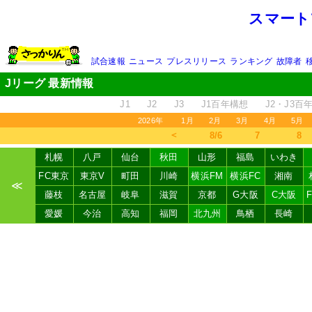
スマート
試合速報
ニュース
プレスリリース
ランキング
故障者
Jリーグ 最新情報
J1
J2
J3
J1百年構想
J2・J3百
2026年
1月
2月
3月
4月
5月
＜
8/6
7
8
札幌
八戸
仙台
秋田
山形
福島
いわき
FC東京
東京V
町田
川崎
横浜FM
横浜FC
湘南
≪
藤枝
名古屋
岐阜
滋賀
京都
G大阪
C大阪
愛媛
今治
高知
福岡
北九州
鳥栖
長崎