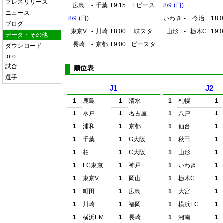
プレスリリース
広島
-
千葉
19:15
Eピース
8/9 (日)
ニュース
8/9 (日)
いわき
-
今治
18:
ブログ
東京V
-
川崎
18:00
味スタ
山形
-
栃木C
19:
データ・その他
長崎
-
京都
19:00
ピースタ
ダウンロード
toto
試合
順位表
選手
J1
J2
1
鹿島
1
清水
1
札幌
1
1
水戸
1
名古屋
1
八戸
1
1
浦和
1
京都
1
仙台
1
1
千葉
1
G大阪
1
秋田
1
1
柏
1
C大阪
1
山形
1
1
FC東京
1
神戸
1
いわき
1
1
東京V
1
岡山
1
栃木C
1
1
町田
1
広島
1
大宮
1
1
川崎
1
福岡
1
横浜FC
1
1
横浜FM
1
長崎
1
湘南
1