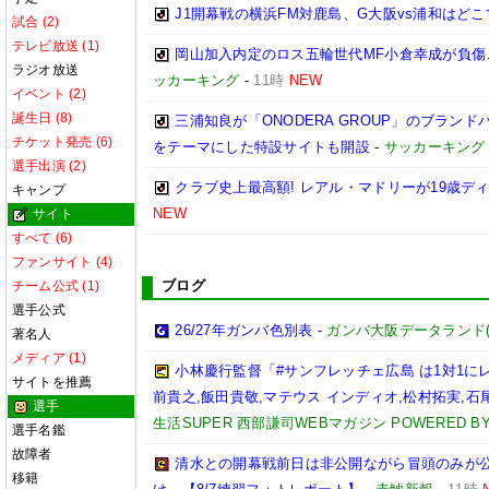
J1開幕戦の横浜FM対鹿島、G大阪vs浦和はどこ
試合 (2)
テレビ放送 (1)
岡山加入内定のロス五輪世代MF小倉幸成が負傷
ラジオ放送
ッカーキング
-
11時
NEW
イベント (2)
誕生日 (8)
三浦知良が「ONODERA GROUP」のブラン
チケット発売 (6)
をテーマにした特設サイトも開設
-
サッカーキング
選手出演 (2)
クラブ史上最高額! レアル・マドリーが19歳デ
キャンプ
NEW
サイト
すべて (6)
ファンサイト (4)
ブログ
チーム公式 (1)
選手公式
26/27年ガンバ色別表
-
ガンバ大阪データランド(GAM
著名人
メディア (1)
小林慶行監督「#サンフレッチェ広島 は1対1
サイトを推薦
前貴之,飯田貴敬,マテウス インディオ,松村拓実,石尾陸
選手
生活SUPER 西部謙司WEBマガジン POWERED BY 
選手名鑑
故障者
清水との開幕戦前日は非公開ながら冒頭のみが
移籍