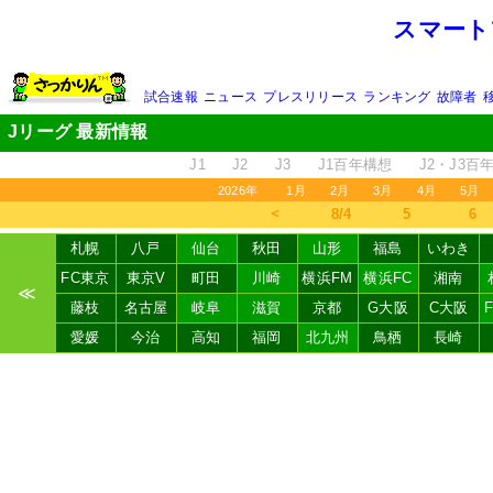
スマート
試合速報
ニュース
プレスリリース
ランキング
故障者
Jリーグ 最新情報
J1
J2
J3
J1百年構想
J2・J3百
2026年
1月
2月
3月
4月
5月
＜
8/4
5
6
札幌
八戸
仙台
秋田
山形
福島
いわき
FC東京
東京V
町田
川崎
横浜FM
横浜FC
湘南
≪
藤枝
名古屋
岐阜
滋賀
京都
G大阪
C大阪
愛媛
今治
高知
福岡
北九州
鳥栖
長崎