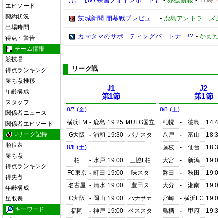
け。【8/7練習フォトレポート】
-
赤鯱新報
-
11時
エピソード
契約状況
茨城新聞 開幕戦プレビュー
-
鹿島アントラーズ
出場時間
カマタマのサポーティングパートナー!?
-
かまた
得点・警告
チーム情報
競技場
リーグ戦
得点ランキング
勝ち点推移
J1
J2
年齢構成
第1節
第1節
スタッフ
8/7 (金)
8/8 (土)
関係者ニュース
横浜FM
-
鹿島
19:25
MUFG国立
札幌
-
徳島
14:
関係者エピソード
Jリーグ記録
G大阪
-
浦和
19:30
パナスタ
八戸
-
富山
18:
順位表
8/8 (土)
藤枝
-
仙台
18:
勝ち点
柏
-
水戸
19:00
三協F柏
大宮
-
新潟
19:
得点ランキング
FC東京
-
町田
19:00
味スタ
磐田
-
秋田
19:
得失点
名古屋
-
清水
19:00
豊田ス
大分
-
湘南
19:
年齢構成
C大阪
-
岡山
19:00
ハナサカ
宮崎
-
横浜FC
19:
星取表
キーワード
福岡
-
神戸
19:00
ベススタ
鳥栖
-
甲府
19: