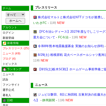
プレスリリース
チーム
株式会社マルトと株式会社NTTドコモが連携し
いわきFC
-
11時
NEW
アカウント
【FC今治レディース】2027年度なでしこリー
ログイン
選大会について
-
FC今治
-
11時
NEW
新規登録
新着情報
令和8年熊本地震義援募金 実施のお知らせ(8/8)
プレスリリース (25)
ニュース (49)
8/29(土) 相模原戦 花火ベースボールシャツ配布決
ブログ (4)
11時
NEW
トピックス
ランキング
【8/15(土)栃木SC戦】ホームゲーム事前準備
ニュース
試合
ファンサイト
ニュース
選手公式
ジュビロ磐田、8日に秋田戦 古巣対決の佐藤大
著名人
ろ】
-
静岡新聞
-
11時
NEW
日程
予定