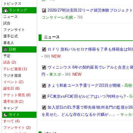
トピックス
ランキング
2026/27明治安田J2リーグ就労体験プロジェクト「p
ニュース
コンサドーレ札幌
-
7時
試合
ファンサイト
選手公式
ニュース
著名人
ロドリ 急転バルセロナ移籍を了承も移籍金は91
日程
予定
-
8時
NEW
試合 (2)
ヴィニシウス 6年の契約延長でレアルと合意と
テレビ放送 (1)
円
-
東スポ
-
8時
NEW
ラジオ放送
イベント (2)
きょう和倉ユース予選リーグ2日目が開催
-
高校
誕生日 (8)
チケット発売 (6)
FC東京vsFC町田ゼルビアはいつ?何時から?
-
G
選手出演 (2)
加入翌日のEL予選で即先発!欧州名門の監督が
キャンプ
を見せた。どんな存在になるか片鱗が…」
-
サッカ
サイト
すべて (4)
ファンサイト (2)