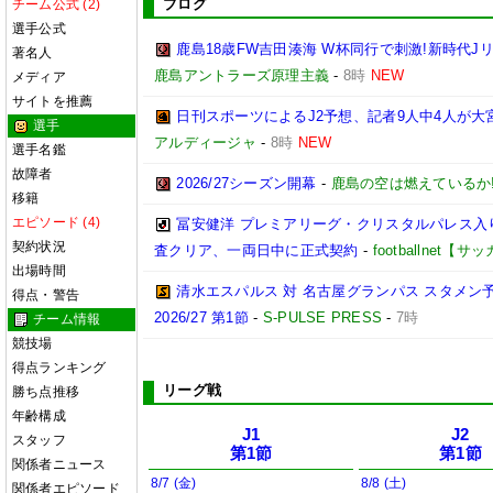
ブログ
チーム公式 (2)
選手公式
鹿島18歳FW吉田湊海 W杯同行で刺激!新時代J
著名人
鹿島アントラーズ原理主義
-
8時
NEW
メディア
サイトを推薦
日刊スポーツによるJ2予想、記者9人中4人が大宮
選手
アルディージャ
-
8時
NEW
選手名鑑
故障者
2026/27シーズン開幕
-
鹿島の空は燃えているか!
移籍
エピソード (4)
冨安健洋 プレミアリーグ・クリスタルパレス入り
契約状況
査クリア、一両日中に正式契約
-
footballnet【
出場時間
清水エスパルス 対 名古屋グランパス スタメン予
得点・警告
2026/27 第1節
-
S-PULSE PRESS
-
7時
チーム情報
競技場
得点ランキング
リーグ戦
勝ち点推移
年齢構成
J1
J2
スタッフ
第1節
第1節
関係者ニュース
8/7 (金)
8/8 (土)
関係者エピソード