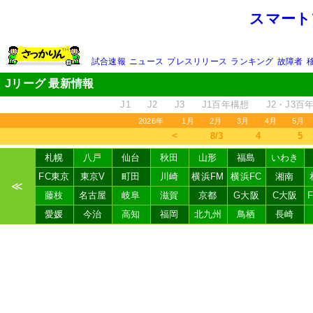
スマート
試合速報
ニュース
プレスリリース
ランキング
故障者
Jリーグ 最新情報
J1
J2
J3
J1百年構想
J2・J3百
2026年
1月
2月
3月
4月
5月
＜
8/3
4
5
札幌
八戸
仙台
秋田
山形
福島
いわき
FC東京
東京V
町田
川崎
横浜FM
横浜FC
湘南
≪
藤枝
名古屋
岐阜
滋賀
京都
G大阪
C大阪
愛媛
今治
高知
福岡
北九州
鳥栖
長崎