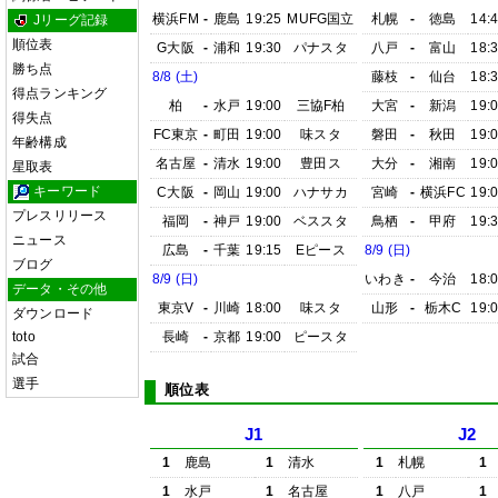
横浜FM
-
鹿島
19:25
MUFG国立
札幌
-
徳島
14:
Jリーグ記録
順位表
G大阪
-
浦和
19:30
パナスタ
八戸
-
富山
18:
勝ち点
8/8 (土)
藤枝
-
仙台
18:
得点ランキング
柏
-
水戸
19:00
三協F柏
大宮
-
新潟
19:
得失点
FC東京
-
町田
19:00
味スタ
磐田
-
秋田
19:
年齢構成
名古屋
-
清水
19:00
豊田ス
大分
-
湘南
19:
星取表
キーワード
C大阪
-
岡山
19:00
ハナサカ
宮崎
-
横浜FC
19:
プレスリリース
福岡
-
神戸
19:00
ベススタ
鳥栖
-
甲府
19:
ニュース
広島
-
千葉
19:15
Eピース
8/9 (日)
ブログ
8/9 (日)
いわき
-
今治
18:
データ・その他
東京V
-
川崎
18:00
味スタ
山形
-
栃木C
19:
ダウンロード
toto
長崎
-
京都
19:00
ピースタ
試合
選手
順位表
J1
J2
1
鹿島
1
清水
1
札幌
1
1
水戸
1
名古屋
1
八戸
1