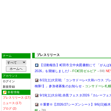
プレスリリース
チーム
【活動報告】町田市立中央図書館にて 「がんば
2026」を開催しました!
-
FC町田ゼルビア
-
8時
NE
アカウント
8/22(土)大宮戦:「コンサドーレ×大和ハウス 
ログイン
検隊!】」参加者募集のお知らせ
-
コンサドーレ札
新規登録
新着情報
9/19(土)大分戦:赤黒フェスタ2026『カレーフ
プレスリリース (17)
ニュース (17)
※重要※【2026/27シーズンシート】9/6(日)
ブログ (2)
幌
-
7時