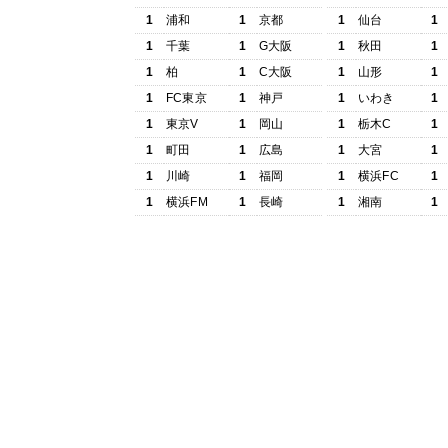
1
浦和
1
京都
1
仙台
1
1
千葉
1
G大阪
1
秋田
1
1
柏
1
C大阪
1
山形
1
1
FC東京
1
神戸
1
いわき
1
1
東京V
1
岡山
1
栃木C
1
1
町田
1
広島
1
大宮
1
1
川崎
1
福岡
1
横浜FC
1
1
横浜FM
1
長崎
1
湘南
1