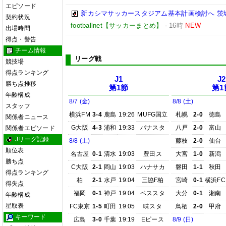
エピソード
新カシマサッカースタジアム基本計画検討へ 茨
契約状況
footballnet【サッカーまとめ】
-
16時
NEW
出場時間
得点・警告
チーム情報
リーグ戦
競技場
得点ランキング
J1
J2
勝ち点推移
第1節
第1
年齢構成
8/7 (金)
8/8 (土)
スタッフ
横浜FM
3-4
鹿島
19:26
MUFG国立
札幌
2-0
徳島
関係者ニュース
G大阪
4-3
浦和
19:33
パナスタ
八戸
2-0
富山
関係者エピソード
Jリーグ記録
8/8 (土)
藤枝
2-0
仙台
順位表
名古屋
0-1
清水
19:03
豊田ス
大宮
1-0
新潟
勝ち点
C大阪
2-1
岡山
19:03
ハナサカ
磐田
1-1
秋田
得点ランキング
柏
2-1
水戸
19:04
三協F柏
宮崎
0-1
横浜FC
得失点
福岡
0-1
神戸
19:04
ベススタ
大分
0-1
湘南
年齢構成
星取表
FC東京
1-5
町田
19:05
味スタ
鳥栖
2-0
甲府
キーワード
広島
3-0
千葉
19:19
Eピース
8/9 (日)