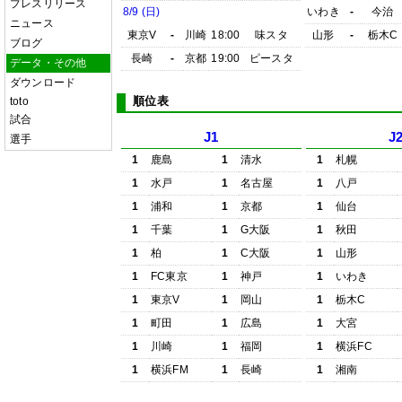
プレスリリース
8/9 (日)
いわき
-
今治
ニュース
東京V
-
川崎
18:00
味スタ
山形
-
栃木C
ブログ
長崎
-
京都
19:00
ピースタ
データ・その他
ダウンロード
順位表
toto
試合
J1
J
選手
1
鹿島
1
清水
1
札幌
1
水戸
1
名古屋
1
八戸
1
浦和
1
京都
1
仙台
1
千葉
1
G大阪
1
秋田
1
柏
1
C大阪
1
山形
1
FC東京
1
神戸
1
いわき
1
東京V
1
岡山
1
栃木C
1
町田
1
広島
1
大宮
1
川崎
1
福岡
1
横浜FC
1
横浜FM
1
長崎
1
湘南