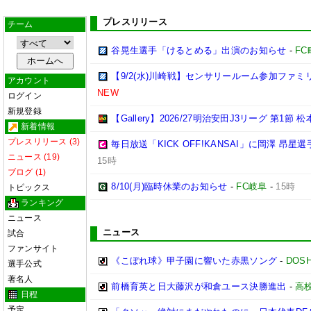
プレスリリース
チーム
谷晃生選手「けるとめる」出演のお知らせ
-
F
【9/2(水)川崎戦】センサリールーム参加ファ
アカウント
NEW
ログイン
新規登録
【Gallery】2026/27明治安田J3リーグ 第1節 
新着情報
プレスリリース (3)
毎日放送「KICK OFF!KANSAI」に岡澤 昂
ニュース (19)
15時
ブログ (1)
8/10(月)臨時休業のお知らせ
-
FC岐阜
-
15時
トピックス
ランキング
ニュース
ニュース
試合
ファンサイト
《こぼれ球》甲子園に響いた赤黒ソング
-
DOSH
選手公式
著名人
前橋育英と日大藤沢が和倉ユース決勝進出
-
高
日程
予定