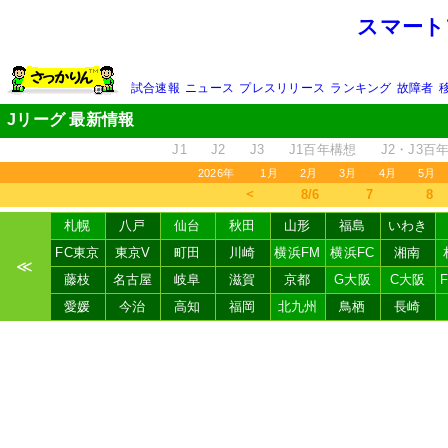
スマート
試合速報
ニュース
プレスリリース
ランキング
故障者
Jリーグ 最新情報
J1
J2
J3
J1百年構想
J2・J3百
2026年
1月
2月
3月
4月
5月
＜
8/6
7
8
札幌
八戸
仙台
秋田
山形
福島
いわき
FC東京
東京V
町田
川崎
横浜FM
横浜FC
湘南
≪
藤枝
名古屋
岐阜
滋賀
京都
G大阪
C大阪
愛媛
今治
高知
福岡
北九州
鳥栖
長崎