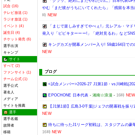
「クソッ、絶対にまだやれたのに」日本代表DF
試合 (16)
やむ「まだ彼がうちにいてくれたら」「残留を本当
テレビ放送 (1)
時
NEW
ラジオ放送 (1)
イベント (4)
「まじで楽しみすぎてやべぇ!」元レアル・マドリ
誕生日 (4)
発入り「ピピキターーー!」「絶対見るわ」などSN
チケット発売 (6)
キングカズが開幕メンバー入り! 59歳164日
選手出演
NEW
キャンプ
サイト
すべて (2)
ブログ
ファンサイト (1)
チーム公式 (1)
<試合メンバー>2026-27 J1第1節・vs川崎戦(2026/
選手公式
著名人
EPOCHONE 日本代表
-
湘南☆浪漫
-
16時
NE
メディア
サイトを推薦
【J1第1節】広島3-0千葉|ジェフの開幕戦を振
選手
NEW
選手名鑑
待ちに待ったJ1リーグ初戦は、スタジアムの豪
故障者
16時
NEW
移籍