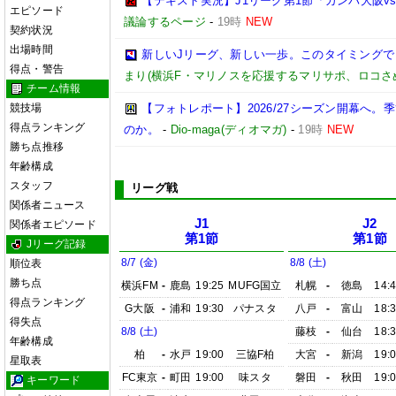
【テキスト実況】J1リーグ第1節「ガンバ大阪v
エピソード
議論するページ
-
19時
NEW
契約状況
出場時間
新しいJリーグ、新しい一歩。このタイミング
得点・警告
まり(横浜F・マリノスを応援するマリサポ、ロコさ
チーム情報
競技場
【フォトレポート】2026/27シーズン開幕へ
得点ランキング
のか。
-
Dio-maga(ディオマガ)
-
19時
NEW
勝ち点推移
年齢構成
スタッフ
リーグ戦
関係者ニュース
J1
J2
関係者エピソード
第1節
第1節
Jリーグ記録
8/7 (金)
8/8 (土)
順位表
勝ち点
横浜FM
-
鹿島
19:25
MUFG国立
札幌
-
徳島
14:
得点ランキング
G大阪
-
浦和
19:30
パナスタ
八戸
-
富山
18:
得失点
8/8 (土)
藤枝
-
仙台
18:
年齢構成
柏
-
水戸
19:00
三協F柏
大宮
-
新潟
19:
星取表
FC東京
-
町田
19:00
味スタ
磐田
-
秋田
19:
キーワード