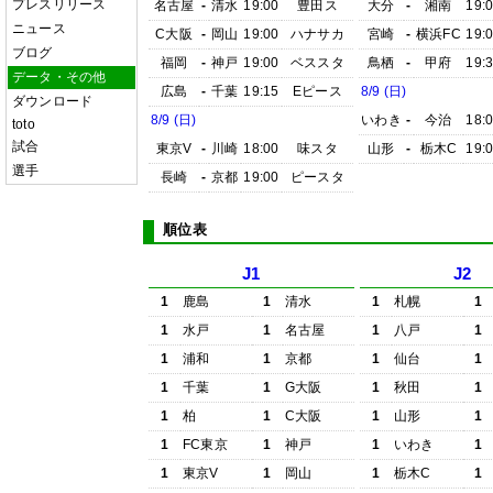
プレスリリース
名古屋
-
清水
19:00
豊田ス
大分
-
湘南
19:
ニュース
C大阪
-
岡山
19:00
ハナサカ
宮崎
-
横浜FC
19:
ブログ
福岡
-
神戸
19:00
ベススタ
鳥栖
-
甲府
19:
データ・その他
広島
-
千葉
19:15
Eピース
8/9 (日)
ダウンロード
8/9 (日)
いわき
-
今治
18:
toto
試合
東京V
-
川崎
18:00
味スタ
山形
-
栃木C
19:
選手
長崎
-
京都
19:00
ピースタ
順位表
J1
J2
1
鹿島
1
清水
1
札幌
1
1
水戸
1
名古屋
1
八戸
1
1
浦和
1
京都
1
仙台
1
1
千葉
1
G大阪
1
秋田
1
1
柏
1
C大阪
1
山形
1
1
FC東京
1
神戸
1
いわき
1
1
東京V
1
岡山
1
栃木C
1