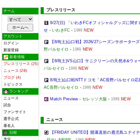
プレスリリース
チーム
9/27(日) 「いわきFCオフィシャルグッズに
せ
-
いわきFC
-
19時
NEW
アカウント
【8/8(土)山口戦】2026/27シーズンサポー
ログイン
野パルセイロ
-
19時
NEW
新規登録
新着情報
【8/8(土)VS山口】サニクリーンの天然水&
プレスリリース (25)
パルセイロ
-
19時
NEW
ニュース (28)
ブログ (4)
8/8(土)山口戦NTTドコモ「AC長野パルセイ
トピックス
AC長野パルセイロ
-
19時
NEW
ランキング
ニュース
Match Preview
-
セレッソ大阪
-
19時
NEW
試合
ファンサイト
選手公式
ニュース
著名人
【FRIDAY UNITED】開幕直前の鹿児島ユナ
日程
予定
-
日テレNEWS
-
19時
NEW