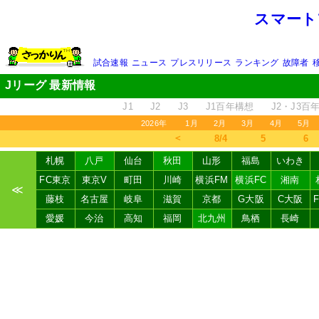
スマート
試合速報
ニュース
プレスリリース
ランキング
故障者
Jリーグ 最新情報
J1
J2
J3
J1百年構想
J2・J3百
2026年
1月
2月
3月
4月
5月
＜
8/4
5
6
札幌
八戸
仙台
秋田
山形
福島
いわき
FC東京
東京V
町田
川崎
横浜FM
横浜FC
湘南
≪
藤枝
名古屋
岐阜
滋賀
京都
G大阪
C大阪
愛媛
今治
高知
福岡
北九州
鳥栖
長崎