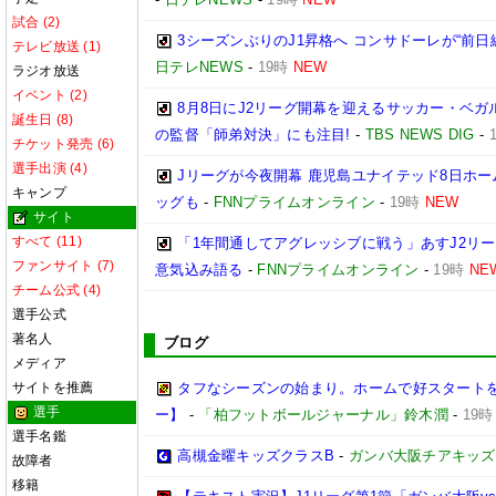
試合 (2)
3シーズンぶりのJ1昇格へ コンサドーレが“前日
テレビ放送 (1)
日テレNEWS
-
19時
NEW
ラジオ放送
イベント (2)
8月8日にJ2リーグ開幕を迎えるサッカー・ベガ
誕生日 (8)
の監督「師弟対決」にも注目!
-
TBS NEWS DIG
-
チケット発売 (6)
選手出演 (4)
Jリーグが今夜開幕 鹿児島ユナイテッド8日ホー
キャンプ
ッグも
-
FNNプライムオンライン
-
19時
NEW
サイト
すべて (11)
「1年間通してアグレッシブに戦う」あすJ2リー
ファンサイト (7)
意気込み語る
-
FNNプライムオンライン
-
19時
NE
チーム公式 (4)
選手公式
著名人
ブログ
メディア
サイトを推薦
タフなシーズンの始まり。ホームで好スタートを切り
選手
ー】
-
「柏フットボールジャーナル」鈴木潤
-
19時
選手名鑑
高槻金曜キッズクラスB
-
ガンバ大阪チアキッズ
故障者
移籍