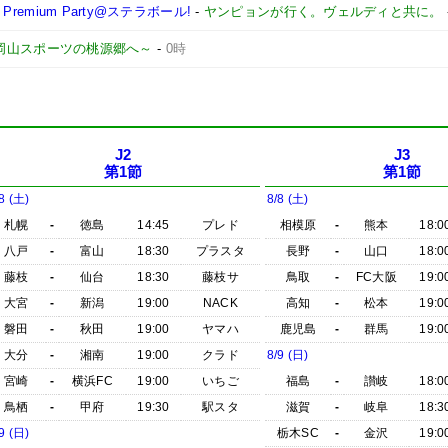
remium Party@ステラボール!
-
ヤンピョンが行く。ヴェルディと共に。
 ～岡山スポーツの桃源郷へ～
-
0時
J2
J3
第1節
第1節
8 (土)
8/8 (土)
札幌
-
徳島
14:45
プレド
相模原
-
熊本
18:0
八戸
-
富山
18:30
プラスタ
長野
-
山口
18:0
藤枝
-
仙台
18:30
藤枝サ
鳥取
-
FC大阪
19:0
大宮
-
新潟
19:00
NACK
高知
-
松本
19:0
磐田
-
秋田
19:00
ヤマハ
鹿児島
-
群馬
19:0
大分
-
湘南
19:00
クラド
8/9 (日)
宮崎
-
横浜FC
19:00
いちご
福島
-
讃岐
18:0
鳥栖
-
甲府
19:30
駅スタ
滋賀
-
岐阜
18:3
9 (日)
栃木SC
-
金沢
19:0