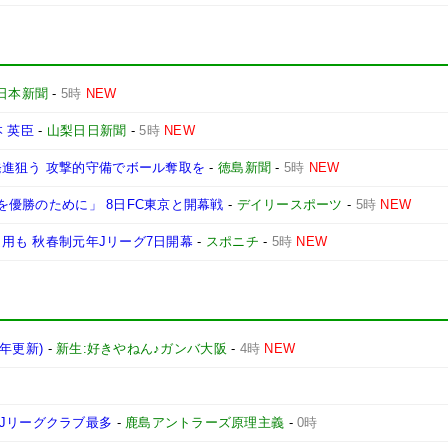
日本新聞
-
5時
NEW
本 英臣
-
山梨日日新聞
-
5時
NEW
発進狙う 攻撃的守備でボール奪取を
-
徳島新聞
-
5時
NEW
日を優勝のために」 8日FC東京と開幕戦
-
デイリースポーツ
-
5時
NEW
起用も 秋春制元年Jリーグ7日開幕
-
スポニチ
-
5時
NEW
6年更新)
-
新生:好きやねん♪ガンバ大阪
-
4時
NEW
Jリーグクラブ最多
-
鹿島アントラーズ原理主義
-
0時