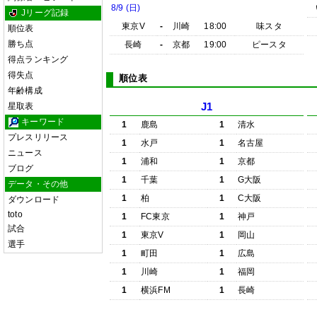
8/9 (日)
Jリーグ記録
東京V
-
川崎
18:00
味スタ
順位表
勝ち点
長崎
-
京都
19:00
ピースタ
得点ランキング
得失点
順位表
年齢構成
星取表
J1
キーワード
1
鹿島
1
清水
プレスリリース
1
水戸
1
名古屋
ニュース
1
浦和
1
京都
ブログ
1
千葉
1
G大阪
データ・その他
1
柏
1
C大阪
ダウンロード
toto
1
FC東京
1
神戸
試合
1
東京V
1
岡山
選手
1
町田
1
広島
1
川崎
1
福岡
1
横浜FM
1
長崎