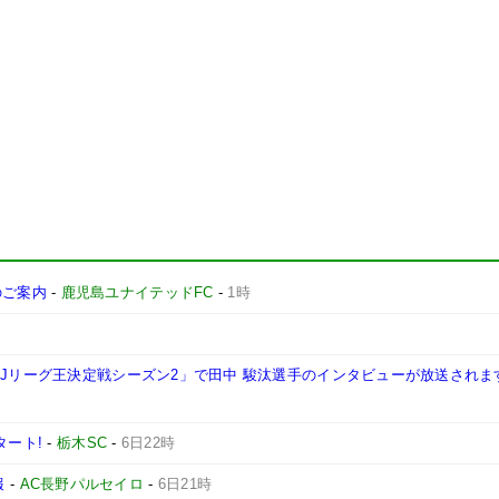
施のご案内
-
鹿児島ユナイテッドFC
-
1時
西Jリーグ王決定戦シーズン2」で田中 駿汰選手のインタビューが放送されま
タート!
-
栃木SC
-
6日22時
報
-
AC長野パルセイロ
-
6日21時