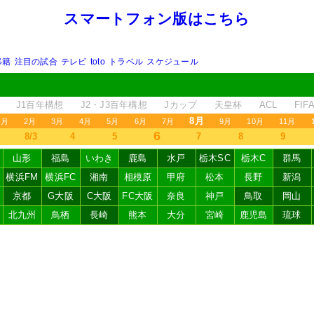
スマートフォン版はこちら
移籍
注目の試合
テレビ
toto
トラベル
スケジュール
J1百年構想
J2・J3百年構想
Jカップ
天皇杯
ACL
FI
8月
1月
2月
3月
4月
5月
6月
7月
9月
10月
11月
6
8/3
4
5
7
8
9
山形
福島
いわき
鹿島
水戸
栃木SC
栃木C
群馬
横浜FM
横浜FC
湘南
相模原
甲府
松本
長野
新潟
京都
G大阪
C大阪
FC大阪
奈良
神戸
鳥取
岡山
北九州
鳥栖
長崎
熊本
大分
宮崎
鹿児島
琉球