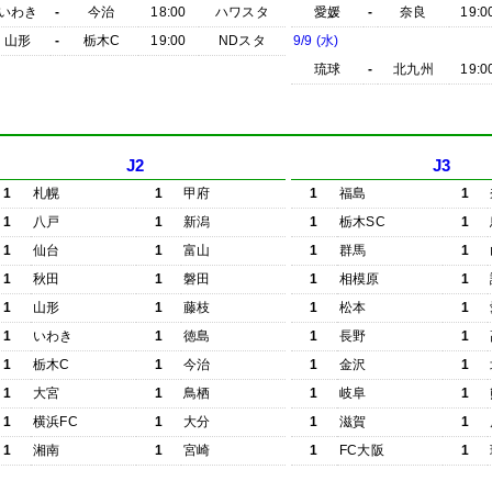
いわき
-
今治
18:00
ハワスタ
愛媛
-
奈良
19:0
山形
-
栃木C
19:00
NDスタ
9/9 (水)
琉球
-
北九州
19:0
J2
J3
1
札幌
1
甲府
1
福島
1
1
八戸
1
新潟
1
栃木SC
1
1
仙台
1
富山
1
群馬
1
1
秋田
1
磐田
1
相模原
1
1
山形
1
藤枝
1
松本
1
1
いわき
1
徳島
1
長野
1
1
栃木C
1
今治
1
金沢
1
1
大宮
1
鳥栖
1
岐阜
1
1
横浜FC
1
大分
1
滋賀
1
1
湘南
1
宮崎
1
FC大阪
1