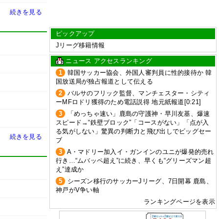
続きを見る
ピックアップ
Jリーグ移籍情報
ニュース アクセスランキング
1
韓国サッカー協会、外国人審判員に性的接待か 韓
国放送局が独占報道として伝える
2
バルサのフリック監督、マンチェスター・シティ
ーMFロドリ獲得のため電話説得 地元紙報道[0:21]
3
「めっちゃ速い」鹿島の守護神・早川友基、爆速
スピード→“鉄壁ブロック”「コースがない」「点が入
る気がしない」驚異の判断力と飛び出しでビッグセー
続きを見る
ブ
3
A・マドリー加入イ・ガンインのユニが爆発的売れ
行き…“ムバッペ超え”に続き、早くも“グリーズマン超
え”達成か
5
シーズン移行のサッカーJリーグ、7日開幕 鹿島、
神戸がV争い軸
ランキングページを表示