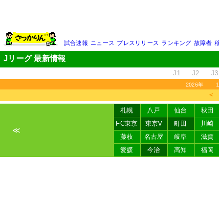
試合速報
ニュース
プレスリリース
ランキング
故障者
Jリーグ 最新情報
J1
J2
J3
2026年
＜
札幌
八戸
仙台
秋田
FC東京
東京V
町田
川崎
≪
藤枝
名古屋
岐阜
滋賀
愛媛
今治
高知
福岡