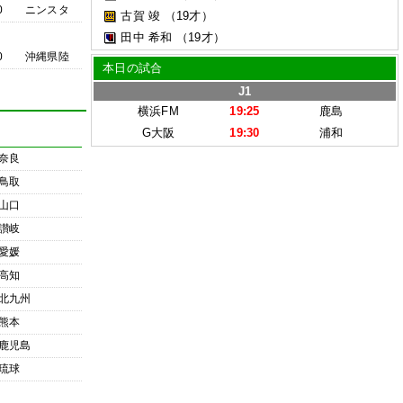
0
ニンスタ
古賀 竣
（19才）
田中 希和
（19才）
0
沖縄県陸
本日の試合
J1
横浜FM
19:25
鹿島
G大阪
19:30
浦和
奈良
鳥取
山口
讃岐
愛媛
高知
北九州
熊本
鹿児島
琉球