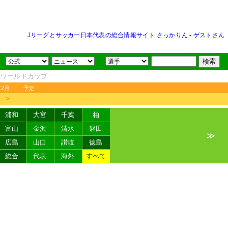
Jリーグとサッカー日本代表の総合情報サイト さっかりん
-
ゲストさん
FAワールドカップ
12月
予定
＞
浦和
大宮
千葉
柏
富山
金沢
清水
磐田
≫
広島
山口
讃岐
徳島
総合
代表
海外
すべて