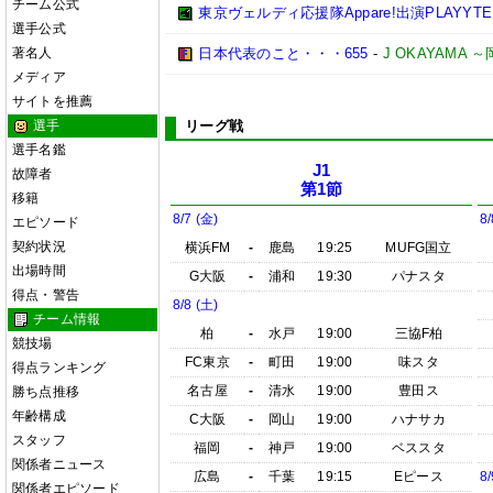
チーム公式
東京ヴェルディ応援隊Appare!出演PLAYYTE P
選手公式
著名人
日本代表のこと・・・655
-
J OKAYAMA
メディア
サイトを推薦
選手
リーグ戦
選手名鑑
J1
故障者
第1節
移籍
8/7 (金)
8/
エピソード
契約状況
横浜FM
-
鹿島
19:25
MUFG国立
出場時間
G大阪
-
浦和
19:30
パナスタ
得点・警告
8/8 (土)
チーム情報
柏
-
水戸
19:00
三協F柏
競技場
FC東京
-
町田
19:00
味スタ
得点ランキング
名古屋
-
清水
19:00
豊田ス
勝ち点推移
年齢構成
C大阪
-
岡山
19:00
ハナサカ
スタッフ
福岡
-
神戸
19:00
ベススタ
関係者ニュース
広島
-
千葉
19:15
Eピース
8/
関係者エピソード