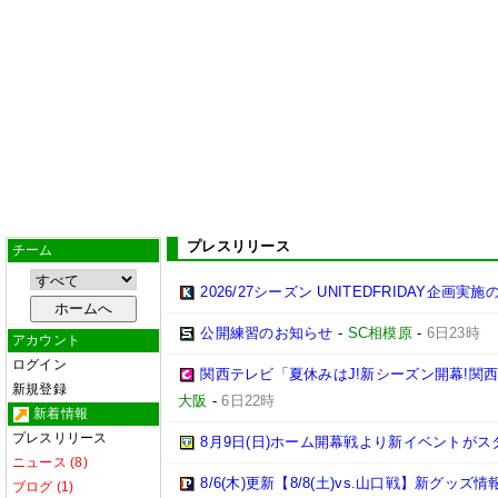
プレスリリース
チーム
2026/27シーズン UNITEDFRIDAY企画実
公開練習のお知らせ
-
SC相模原
-
6日23時
アカウント
ログイン
関西テレビ「夏休みはJ!新シーズン開幕!関
新規登録
大阪
-
6日22時
新着情報
プレスリリース
8月9日(日)ホーム開幕戦より新イベントがス
ニュース (8)
8/6(木)更新【8/8(土)vs.山口戦】新グッズ情
ブログ (1)