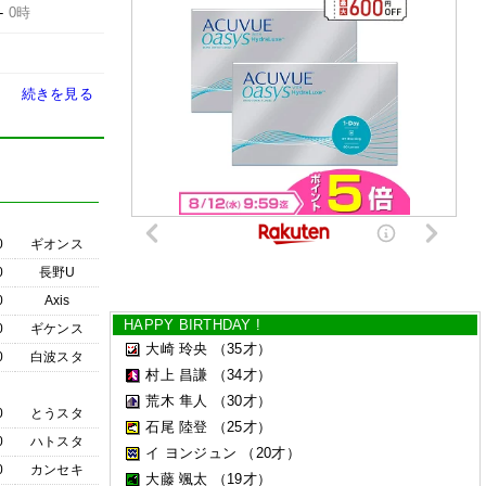
-
0時
続きを見る
0
ギオンス
0
長野U
0
Axis
HAPPY BIRTHDAY !
0
ギケンス
大崎 玲央
（35才）
0
白波スタ
村上 昌謙
（34才）
荒木 隼人
（30才）
0
とうスタ
石尾 陸登
（25才）
0
ハトスタ
イ ヨンジュン
（20才）
0
カンセキ
大藤 颯太
（19才）