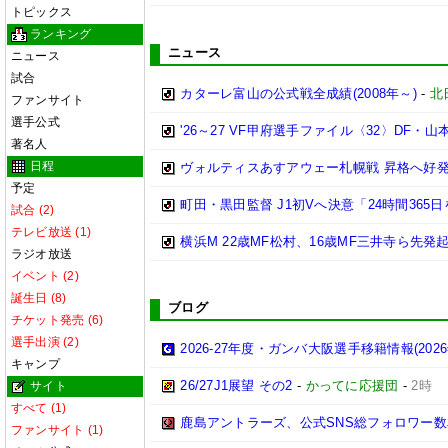
トピックス
ランキング
ニュース
ニュース
試合
カターレ富山の公式戦全成績(2008年～)
-
北
ファンサイト
選手公式
'26～27 VF甲府選手ファイル〈32〉DF・山
著名人
日程
ヴォルティスあすアウェー札幌戦 昇格へ好
予定
町田・黒田監督 J1初Vへ決意「24時間365
試合 (2)
テレビ放送 (1)
横浜M 22歳MF松村、16歳MF三井寺ら先発
ラジオ放送
イベント (2)
誕生日 (8)
ブログ
チケット発売 (6)
選手出演 (2)
2026-27年度・ガンバ大阪選手移籍情報(202
キャンプ
26/27J1展望 その2
-
かってに応援団
-
2時
サイト
すべて (1)
鹿島アントラーズ、公式SNS総フォロワー数
ファンサイト (1)