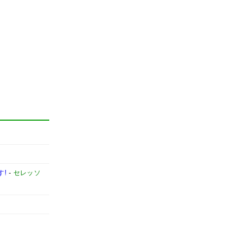
す!
-
セレッソ