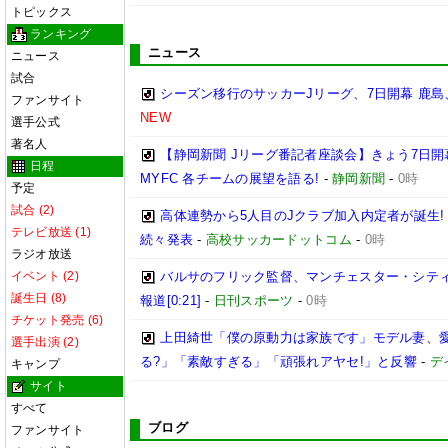
トピックス
ランキング
ニュース
ニュース
試合
シーズン移行のサッカーJリーグ、7日開幕 鹿島
ファンサイト
NEW
選手公式
著名人
【静岡新聞 Jリーグ番記者座談会】きょう7日開
日程
MYFC 各チームの展望を語る!
-
静岡新聞
-
0時
予定
試合 (2)
高体連勢から5人目のJクラブ加入内定者が誕生!
テレビ放送 (1)
続々発表
-
高校サッカードットコム
-
0時
ラジオ放送
イベント (2)
バルサのフリック監督、マンチェスター・シティ
誕生日 (8)
報道[0:21]
-
日刊スポーツ
-
0時
チケット発売 (6)
上田綺世「僕の原動力は家族です」モデル妻、
選手出演 (2)
る?」「素敵すぎる」「頑張れアヤセ!」と反響
-
デ
キャンプ
サイト
すべて
ブログ
ファンサイト