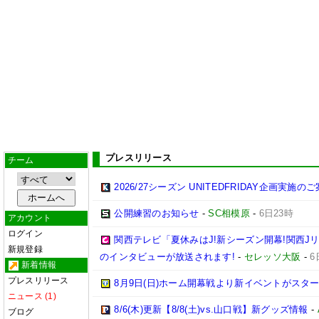
プレスリリース
チーム
2026/27シーズン UNITEDFRIDAY企画実施の
公開練習のお知らせ
-
SC相模原
-
6日23時
アカウント
ログイン
関西テレビ「夏休みはJ!新シーズン開幕!関西J
新規登録
のインタビューが放送されます!
-
セレッソ大阪
-
6
新着情報
プレスリリース
8月9日(日)ホーム開幕戦より新イベントがスター
ニュース (1)
8/6(木)更新【8/8(土)vs.山口戦】新グッズ情報
-
ブログ