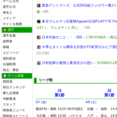
チーム公式
鹿島アントラーズ、公式SNS総フォロワー数J
選手公式
義
-
0時
著名人
メディア
東京ヴェルディ応援隊Appare!出演PLAYYTE Pre
サイトを推薦
が行く。ヴェルディと共に。
-
0時
選手
選手名鑑
日本代表のこと・・・655
-
J OKAYAMA 
故障者
今季もタイトル獲得を目指すFC町田ゼルビア黒
移籍
エピソード
6日23時
契約状況
川村拓夢の復帰と栗原圭介の想い
-
SIGMACLU
出場時間
得点・警告
チーム情報
リーグ戦
競技場
得点ランキング
J1
J2
勝ち点推移
第1節
第1節
年齢構成
8/7 (金)
8/8 (土)
スタッフ
横浜FM
-
鹿島
19:25
MUFG国立
札幌
-
徳島
14:
関係者ニュース
G大阪
-
浦和
19:30
パナスタ
八戸
-
富山
18:
関係者エピソード