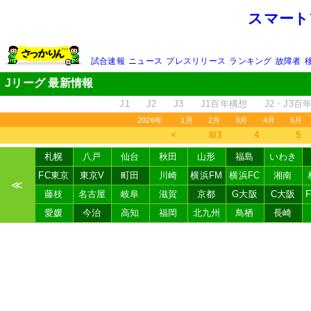
スマート
試合速報
ニュース
プレスリリース
ランキング
故障者
Jリーグ 最新情報
J1
J2
J3
J1百年構想
J2・J3百
2026年
1月
2月
3月
4月
5月
＜
8/3
4
5
札幌
八戸
仙台
秋田
山形
福島
いわき
FC東京
東京V
町田
川崎
横浜FM
横浜FC
湘南
≪
藤枝
名古屋
岐阜
滋賀
京都
G大阪
C大阪
愛媛
今治
高知
福岡
北九州
鳥栖
長崎