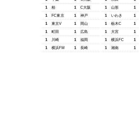
1
柏
1
C大阪
1
山形
1
1
FC東京
1
神戸
1
いわき
1
1
東京V
1
岡山
1
栃木C
1
1
町田
1
広島
1
大宮
1
1
川崎
1
福岡
1
横浜FC
1
1
横浜FM
1
長崎
1
湘南
1