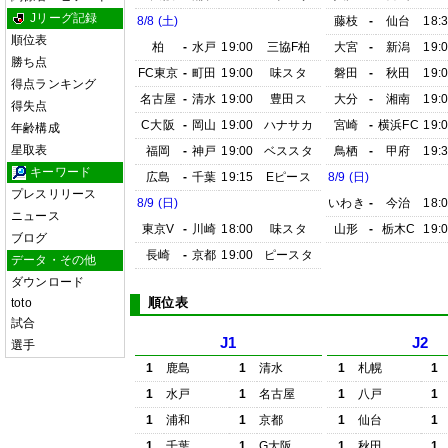
Jリーグ記録
8/8 (土)
藤枝
-
仙台
18:
順位表
柏
-
水戸
19:00
三協F柏
大宮
-
新潟
19:
勝ち点
FC東京
-
町田
19:00
味スタ
磐田
-
秋田
19:
得点ランキング
名古屋
-
清水
19:00
豊田ス
大分
-
湘南
19:
得失点
C大阪
-
岡山
19:00
ハナサカ
宮崎
-
横浜FC
19:
年齢構成
星取表
福岡
-
神戸
19:00
ベススタ
鳥栖
-
甲府
19:
キーワード
広島
-
千葉
19:15
Eピース
8/9 (日)
プレスリリース
8/9 (日)
いわき
-
今治
18:
ニュース
東京V
-
川崎
18:00
味スタ
山形
-
栃木C
19:
ブログ
長崎
-
京都
19:00
ピースタ
データ・その他
ダウンロード
順位表
toto
試合
J1
J2
選手
1
鹿島
1
清水
1
札幌
1
1
水戸
1
名古屋
1
八戸
1
1
浦和
1
京都
1
仙台
1
1
千葉
1
G大阪
1
秋田
1