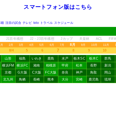
スマートフォン版はこちら
移籍
注目の試合
テレビ
toto
トラベル
スケジュール
J1百年構想
J2・J3百年構想
Jカップ
天皇杯
ACL
FI
8月
1月
2月
3月
4月
5月
6月
7月
9月
10月
11月
7
8/4
5
6
8
9
10
山形
福島
いわき
鹿島
水戸
栃木SC
栃木C
群馬
横浜FM
横浜FC
湘南
相模原
甲府
松本
長野
新潟
京都
G大阪
C大阪
FC大阪
奈良
神戸
鳥取
岡山
北九州
鳥栖
長崎
熊本
大分
宮崎
鹿児島
琉球