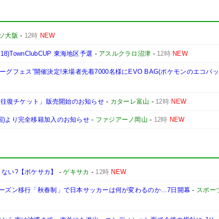
ソ大阪
-
12時
NEW
)TownClubCUP 東海地区予選
-
アスルクラロ沼津
-
12時
NEW
Jリーグフェス”開催決定!来場者先着7000名様にEVO BAG(ポケモンのエコバ
バス往復チケット」販売開始のお知らせ
-
カターレ富山
-
12時
NEW
国)より完全移籍加入のお知らせ
-
ファジアーノ岡山
-
12時
NEW
くない?【ボケサカ】
-
ゲキサカ
-
12時
NEW
シーズン移行「秋春制」で日本サッカーは何が変わるのか…7日開幕
-
スポー