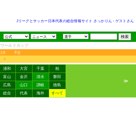
Jリーグとサッカー日本代表の総合情報サイト さっかりん
-
ゲストさん
FAワールドカップ
12月
予定
＞
浦和
大宮
千葉
柏
富山
金沢
清水
磐田
≫
広島
山口
讃岐
徳島
総合
代表
海外
すべて