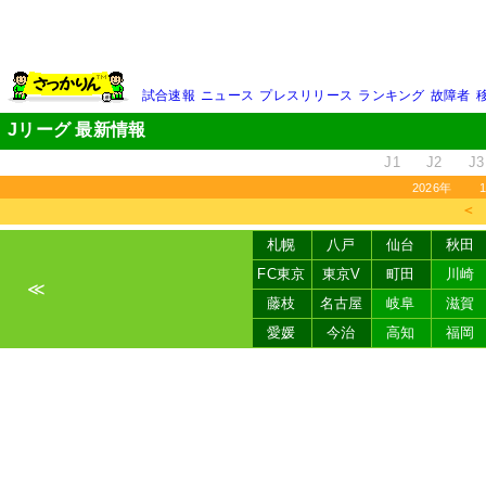
試合速報
ニュース
プレスリリース
ランキング
故障者
Jリーグ 最新情報
J1
J2
J3
2026年
＜
札幌
八戸
仙台
秋田
FC東京
東京V
町田
川崎
≪
藤枝
名古屋
岐阜
滋賀
愛媛
今治
高知
福岡