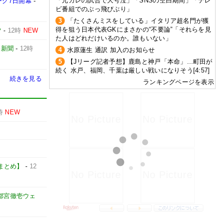
「元カレの試合で大号泣」「SNSの空白期間」「テレ
ーグ7日開幕
-
ビ番組でのぶっ飛びぶり」
3
「たくさんミスをしている」イタリア超名門が獲
得を狙う日本代表GKにまさかの“不要論”「それらを見
ツ
-
12時
NEW
た人はどれだけいるのか。誰もいない」
売新聞
-
12時
4
水原蓮生 通訳 加入のお知らせ
5
【Jリーグ記者予想】鹿島と神戸「本命」…町田が
続く 水戸、福岡、千葉は厳しい戦いになりそう[4:57]
続きを見る
ランキングページを表示
時
NEW
カーまとめ】
-
12
都宮徹壱ウェ