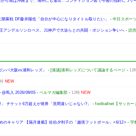
道から南は沖縄まで、海外にも進出…コンディション面で今後の指針に Jリ
に開幕戦 DF藤井陽也「自分が中心になりタイトル取りたい」
-
中日スポー
王アンデルソンロペス、J1神戸で大迫らとの共闘・ポジション争いへ
-
読
ガンバ大阪vs浦和レッズ」
-
[浦議]浦和レッズについて議論するページ
-
12
2時
NEW
 2026/08/05
-
ベルマガ編集部
-
12時
NEW
!」 チケット6万超えが発券「見間違いじゃない?」
-
footballnet【サッ
のキャリア 【隔月連載】佐伯夕利子の「越境フットボール」<6/12>
-
宇