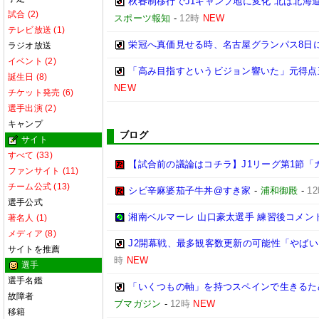
秋春制移行でJ1キャンプ地に変化 北は北海
試合 (2)
スポーツ報知
-
12時
NEW
テレビ放送 (1)
栄冠へ真価見せる時、名古屋グランパス8日
ラジオ放送
イベント (2)
「高み目指すというビジョン響いた」元得点
誕生日 (8)
NEW
チケット発売 (6)
選手出演 (2)
キャンプ
ブログ
サイト
すべて (33)
【試合前の議論はコチラ】J1リーグ第1節「
ファンサイト (11)
チーム公式 (13)
シビ辛麻婆茄子牛丼@すき家
-
浦和御殿
-
1
選手公式
湘南ベルマーレ 山口豪太選手 練習後コメント@馬入
著名人 (1)
メディア (8)
J2開幕戦、最多観客数更新の可能性「やばい
サイトを推薦
時
NEW
選手
選手名鑑
「いくつもの軸」を持つスペインで生きるため
故障者
ブマガジン
-
12時
NEW
移籍