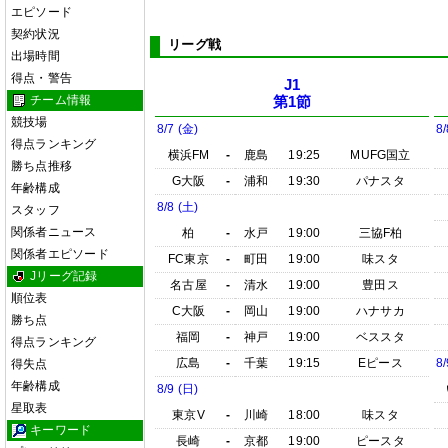
エピソード
契約状況
リーグ戦
出場時間
得点・警告
J1
チーム情報
第1節
競技場
8/7 (金)
8/
得点ランキング
横浜FM
-
鹿島
19:25
MUFG国立
勝ち点推移
G大阪
-
浦和
19:30
パナスタ
年齢構成
8/8 (土)
スタッフ
関係者ニュース
柏
-
水戸
19:00
三協F柏
関係者エピソード
FC東京
-
町田
19:00
味スタ
Jリーグ記録
名古屋
-
清水
19:00
豊田ス
順位表
C大阪
-
岡山
19:00
ハナサカ
勝ち点
福岡
-
神戸
19:00
ベススタ
得点ランキング
広島
-
千葉
19:15
Eピース
8/
得失点
年齢構成
8/9 (日)
星取表
東京V
-
川崎
18:00
味スタ
キーワード
長崎
-
京都
19:00
ピースタ