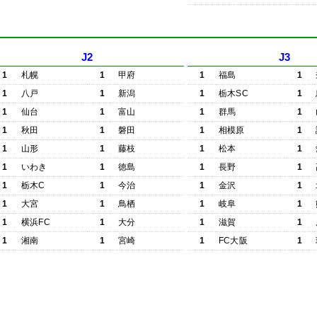
J2
J3
1
札幌
1
甲府
1
福島
1
1
八戸
1
新潟
1
栃木SC
1
1
仙台
1
富山
1
群馬
1
1
秋田
1
磐田
1
相模原
1
1
山形
1
藤枝
1
松本
1
1
いわき
1
徳島
1
長野
1
1
栃木C
1
今治
1
金沢
1
1
大宮
1
鳥栖
1
岐阜
1
1
横浜FC
1
大分
1
滋賀
1
1
湘南
1
宮崎
1
FC大阪
1