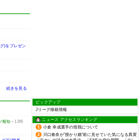
ッグ)をプレゼン
続きを見る
ピックアップ
Jリーグ移籍情報
ニュース アクセスランキング
ツ報知
-
12時
1
小倉 幸成選手の怪我について
2
川口春奈が”授かり婚”前に見せていた気になる異変