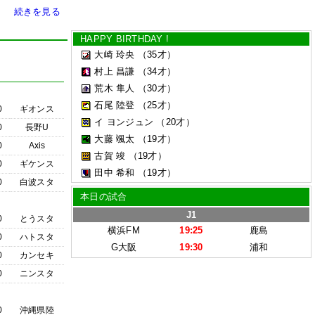
続きを見る
HAPPY BIRTHDAY !
大崎 玲央
（35才）
村上 昌謙
（34才）
荒木 隼人
（30才）
石尾 陸登
（25才）
0
ギオンス
イ ヨンジュン
（20才）
0
長野U
大藤 颯太
（19才）
0
Axis
古賀 竣
（19才）
0
ギケンス
田中 希和
（19才）
0
白波スタ
本日の試合
J1
0
とうスタ
横浜FM
19:25
鹿島
0
ハトスタ
G大阪
19:30
浦和
0
カンセキ
0
ニンスタ
0
沖縄県陸