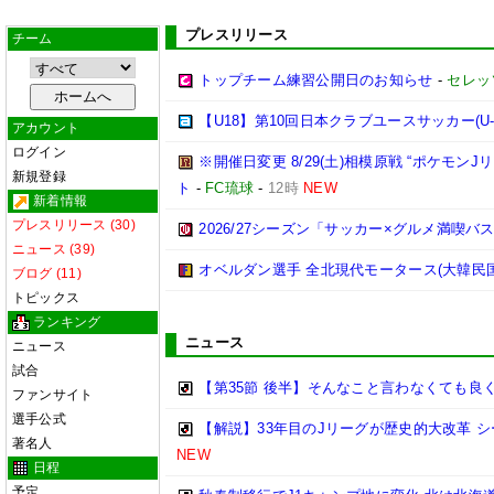
プレスリリース
チーム
トップチーム練習公開日のお知らせ
-
セレッ
【U18】第10回日本クラブユースサッカー(U-18
アカウント
ログイン
※開催日変更 8/29(土)相模原戦 “ポケモン
新規登録
ト
-
FC琉球
-
12時
NEW
新着情報
プレスリリース (30)
2026/27シーズン「サッカー×グルメ満喫
ニュース (39)
オベルダン選手 全北現代モータース(大韓民
ブログ (11)
トピックス
ランキング
ニュース
ニュース
試合
【第35節 後半】そんなこと言わなくても良
ファンサイト
選手公式
【解説】33年目のJリーグが歴史的大改革 
著名人
NEW
日程
予定