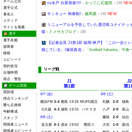
チーム公式
vs水戸 白星発進!!!!
-
かってに応援団
-
1時
NE
選手公式
サンキュー 秋春制!
-
蹴馬鹿
-
1時
NEW
著名人
メディア
リニューアルを予告していた鹿児島ユナイテッド
サイトを推薦
場
-
ドメサカブログ
-
1時
選手
選手名鑑
【記者会見 J1第1節 福岡-神戸】「この一歩
故障者
感じている」/塚原真也
-
「football fukuoka」中
移籍
エピソード
契約状況
リーグ戦
出場時間
得点・警告
J1
J2
チーム情報
第1節
第1
競技場
8/7 (金)
8/8 (土)
得点ランキング
横浜FM
3-4
鹿島
19:26
MUFG国立
札幌
2-0
徳島
勝ち点推移
G大阪
4-3
浦和
19:33
パナスタ
八戸
2-0
富山
年齢構成
8/8 (土)
藤枝
2-0
仙台
スタッフ
関係者ニュース
名古屋
0-1
清水
19:03
豊田ス
大宮
1-0
新潟
関係者エピソード