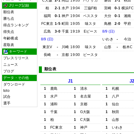
C大阪
2-1
岡山
19:03
ハナサカ
磐田
1-1
秋田
Jリーグ記録
柏
2-1
水戸
19:04
三協F柏
宮崎
0-1
横浜FC
順位表
福岡
0-1
神戸
19:04
ベススタ
大分
0-1
湘南
勝ち点
FC東京
1-5
町田
19:05
味スタ
鳥栖
2-0
甲府
得点ランキング
広島
3-0
千葉
19:19
Eピース
8/9 (日)
得失点
年齢構成
8/9 (日)
いわき
-
今治
星取表
東京V
-
川崎
18:00
味スタ
山形
-
栃木C
キーワード
長崎
-
京都
19:00
ピースタ
プレスリリース
ニュース
順位表
ブログ
データ・その他
J1
J
ダウンロード
1
鹿島
1
清水
1
札幌
toto
1
水戸
1
名古屋
1
八戸
試合
選手
1
浦和
1
京都
1
仙台
1
千葉
1
G大阪
1
秋田
1
柏
1
C大阪
1
山形
1
FC東京
1
神戸
1
いわき