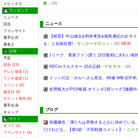
栖
-
1時
トピックス
ランキング
ニュース
ニュース
試合
ファンサイト
【町田】中山雄太&明本考浩&相馬勇紀の左サイ
選手公式
る」と自画自賛!
-
サッカーマガジン
-
2時
NEW
著名人
日程
Jリーグ、香港ファン誘う 訪日観戦にぎわい海
予定
試合 (15)
NECvsテルスター 試合記録
-
ゲキサカ
-
1時
テレビ放送 (1)
メッシの父・ホルヘさん死去、68歳 W杯北中
ラジオ放送 (1)
イベント (4)
佐野航大がPSV移籍 オランダ1部リーグ3連覇
誕生日 (4)
チケット発売 (6)
選手出演
ブログ
キャンプ
サイト
加藤徹也「僕たちは昇格すると心に決めている
すべて (4)
だけれども」【第1節・大宮戦後コメント】
-
ニイ
ファンサイト (4)