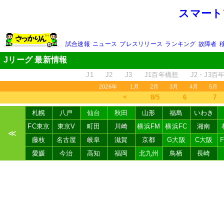
スマート
試合速報
ニュース
プレスリリース
ランキング
故障者
Jリーグ 最新情報
J1
J2
J3
J1百年構想
J2・J3百
2026年
1月
2月
3月
4月
5月
＜
8/5
6
7
札幌
八戸
仙台
秋田
山形
福島
いわき
FC東京
東京V
町田
川崎
横浜FM
横浜FC
湘南
≪
藤枝
名古屋
岐阜
滋賀
京都
G大阪
C大阪
愛媛
今治
高知
福岡
北九州
鳥栖
長崎