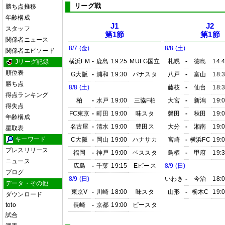
リーグ戦
勝ち点推移
年齢構成
J1
J2
スタッフ
第1節
第1節
関係者ニュース
8/7 (金)
8/8 (土)
関係者エピソード
横浜FM
-
鹿島
19:25
MUFG国立
札幌
-
徳島
14:
Jリーグ記録
順位表
G大阪
-
浦和
19:30
パナスタ
八戸
-
富山
18:
勝ち点
8/8 (土)
藤枝
-
仙台
18:
得点ランキング
柏
-
水戸
19:00
三協F柏
大宮
-
新潟
19:
得失点
FC東京
-
町田
19:00
味スタ
磐田
-
秋田
19:
年齢構成
名古屋
-
清水
19:00
豊田ス
大分
-
湘南
19:
星取表
キーワード
C大阪
-
岡山
19:00
ハナサカ
宮崎
-
横浜FC
19:
プレスリリース
福岡
-
神戸
19:00
ベススタ
鳥栖
-
甲府
19:
ニュース
広島
-
千葉
19:15
Eピース
8/9 (日)
ブログ
8/9 (日)
いわき
-
今治
18:
データ・その他
東京V
-
川崎
18:00
味スタ
山形
-
栃木C
19:
ダウンロード
toto
長崎
-
京都
19:00
ピースタ
試合