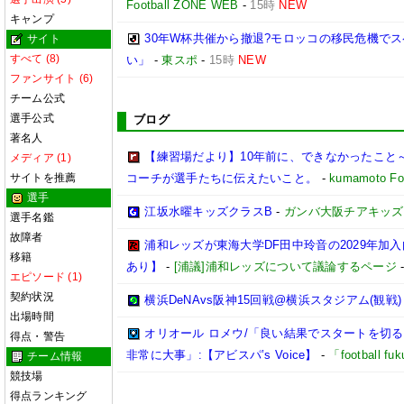
Football ZONE WEB
-
15時
NEW
キャンプ
30年W杯共催から撤退?モロッコの移民危機で
サイト
すべて (8)
い」
-
東スポ
-
15時
NEW
ファンサイト (6)
チーム公式
選手公式
ブログ
著名人
【練習場だより】10年前に、できなかったこと～
メディア (1)
サイトを推薦
コーチが選手たちに伝えたいこと。
-
kumamoto Foo
選手
江坂水曜キッズクラスB
-
ガンバ大阪チアキッズ
選手名鑑
故障者
浦和レッズが東海大学DF田中玲音の2029年加
移籍
あり】
-
[浦議]浦和レッズについて議論するページ
エピソード (1)
契約状況
横浜DeNAvs阪神15回戦@横浜スタジアム(観戦)
出場時間
オリオール ロメウ/「良い結果でスタートを切
得点・警告
非常に大事」:【アビスパ’s Voice】
-
「football 
チーム情報
競技場
得点ランキング