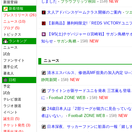
しました
-
ブラウブリッツ秋田
-
15時
NEW
新規登録
新着情報
大人アドバンスゲームクラス開催のご案内
-
ツ
プレスリリース (26)
ニュース (10)
【新商品】勝利時限定!「REDS VICTORYユニ
ブログ (5)
【9/5(土)テゲバジャーロ宮崎戦】サガン鳥栖
トピックス
ランキング
知らせ
-
サガン鳥栖
-
15時
NEW
ニュース
試合
ファンサイト
ニュース
選手公式
清水エスパルス、修徳高MF舘美の加入内定 U―
著名人
静岡新聞
-
15時
NEW
日程
予定
ブライトンが新サードユニを発表 三笘薫も登場
試合
に
-
Football ZONE WEB
-
15時
NEW
テレビ放送
ラジオ放送
24歳日本人は「2部リーグが能力に見合ってい
イベント
者はいない」
-
Football ZONE WEB
-
15時
NEW
誕生日 (5)
チケット発売 (3)
日本深夜、サッカーファンに歓喜の一報「嬉しす
選手出演 (5)