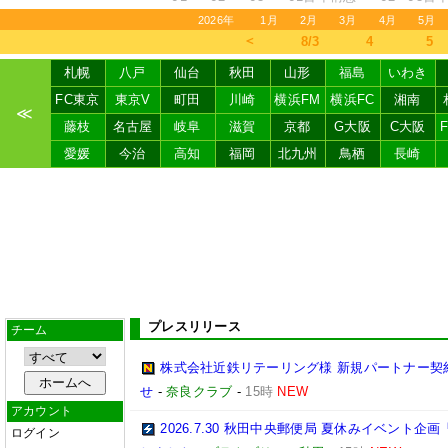
2026年
1月
2月
3月
4月
5月
＜
8/3
4
5
札幌
八戸
仙台
秋田
山形
福島
いわき
FC東京
東京V
町田
川崎
横浜FM
横浜FC
湘南
≪
藤枝
名古屋
岐阜
滋賀
京都
G大阪
C大阪
愛媛
今治
高知
福岡
北九州
鳥栖
長崎
プレスリリース
チーム
株式会社近鉄リテーリング様 新規パートナー契
せ
-
奈良クラブ
-
15時
NEW
アカウント
2026.7.30 秋田中央郵便局 夏休みイベン
ログイン