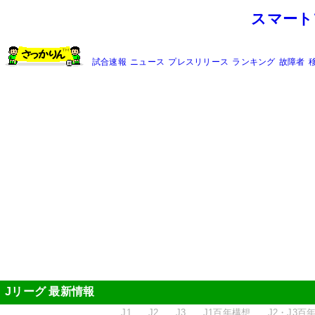
スマート
試合速報
ニュース
プレスリリース
ランキング
故障者
Jリーグ 最新情報
J1
J2
J3
J1百年構想
J2・J3百