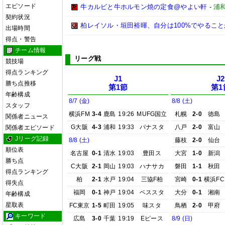
エピソード
牛カルビと牛ホルモン焼の定食@やよい軒
-
浦
契約状況
柏レイソル・垣田裕暉、自分は100%でやるこ
出場時間
得点・警告
チーム情報
リーグ戦
競技場
得点ランキング
J1
J2
勝ち点推移
第1節
第1
年齢構成
8/7 (金)
8/8 (土)
スタッフ
横浜FM
3-4
鹿島
19:26
MUFG国立
札幌
2-0
徳島
関係者ニュース
G大阪
4-3
浦和
19:33
パナスタ
八戸
2-0
富山
関係者エピソード
Jリーグ記録
8/8 (土)
藤枝
2-0
仙台
順位表
名古屋
0-1
清水
19:03
豊田ス
大宮
1-0
新潟
勝ち点
C大阪
2-1
岡山
19:03
ハナサカ
磐田
1-1
秋田
得点ランキング
柏
2-1
水戸
19:04
三協F柏
宮崎
0-1
横浜FC
得失点
福岡
0-1
神戸
19:04
ベススタ
大分
0-1
湘南
年齢構成
星取表
FC東京
1-5
町田
19:05
味スタ
鳥栖
2-0
甲府
キーワード
広島
3-0
千葉
19:19
Eピース
8/9 (日)