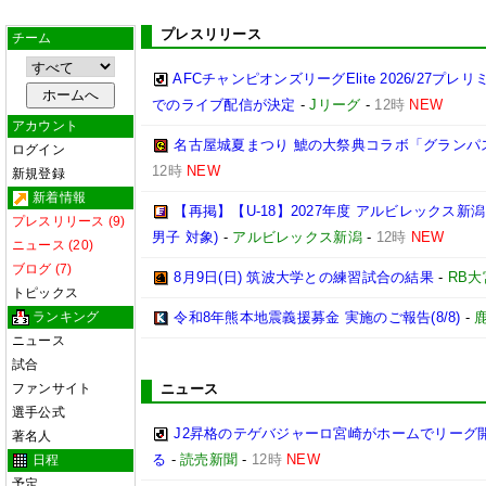
プレスリリース
チーム
AFCチャンピオンズリーグElite 2026/27プ
でのライブ配信が決定
-
Jリーグ
-
12時
NEW
アカウント
名古屋城夏まつり 鯱の大祭典コラボ「グランパ
ログイン
12時
NEW
新規登録
新着情報
【再掲】【U-18】2027年度 アルビレックス新
プレスリリース (9)
男子 対象)
-
アルビレックス新潟
-
12時
NEW
ニュース (20)
ブログ (7)
8月9日(日) 筑波大学との練習試合の結果
-
RB
トピックス
ランキング
令和8年熊本地震義援募金 実施のご報告(8/8)
-
ニュース
試合
ファンサイト
ニュース
選手公式
J2昇格のテゲバジャーロ宮崎がホームでリーグ
著名人
る
-
読売新聞
-
12時
NEW
日程
予定