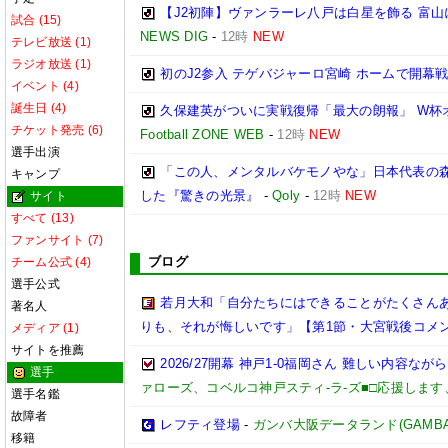
【J2初陣】ヴァンラーレ八戸は白星を飾る 富山に
試合 (15)
NEWS DIG
-
12時
NEW
テレビ放送 (1)
ラジオ放送 (1)
初のJ2参入 テゲバジャーロ宮崎 ホームで開幕
イベント (4)
誕生日 (4)
久保建英がついに実戦復帰「最大の朗報」 W杯
チケット発売 (6)
Football ZONE WEB
-
12時
NEW
選手出演
「この人、メンタルバケモノやな」日本代表の森
キャンプ
した『驚きの光景』
-
Qoly
-
12時
NEW
サイト
すべて (13)
ファンサイト (7)
ブログ
チーム公式 (4)
選手公式
若月大和「自分たちにはできることがたくさん
著名人
りも、それが悔しいです」【第1節・大宮戦後コメ
メディア (1)
サイトを推薦
2026/27開幕 神戸1-0福岡さん 難しい内容な
選手
ァローズ、コベルコ神戸スティ-ラ-ズ■□応援しま
選手名鑑
故障者
レフティ登場
-
ガンバ大阪データランド(GAMBA OS
移籍