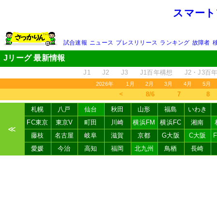
スマート
試合速報
ニュース
プレスリリース
ランキング
故障者
Jリーグ 最新情報
J1
J2
J3
J1百年構想
J2・J3百
2026年
1月
2月
3月
4月
5月
＜
8/6
7
8
札幌
八戸
仙台
秋田
山形
福島
いわき
FC東京
東京V
町田
川崎
横浜FM
横浜FC
湘南
≪
藤枝
名古屋
岐阜
滋賀
京都
G大阪
C大阪
愛媛
今治
高知
福岡
北九州
鳥栖
長崎