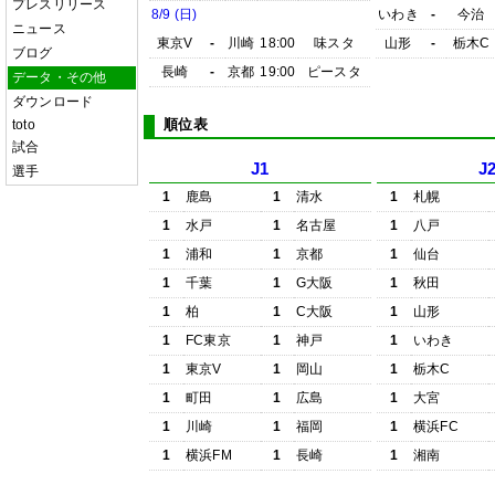
プレスリリース
8/9 (日)
いわき
-
今治
ニュース
東京V
-
川崎
18:00
味スタ
山形
-
栃木C
ブログ
長崎
-
京都
19:00
ピースタ
データ・その他
ダウンロード
順位表
toto
試合
J1
J
選手
1
鹿島
1
清水
1
札幌
1
水戸
1
名古屋
1
八戸
1
浦和
1
京都
1
仙台
1
千葉
1
G大阪
1
秋田
1
柏
1
C大阪
1
山形
1
FC東京
1
神戸
1
いわき
1
東京V
1
岡山
1
栃木C
1
町田
1
広島
1
大宮
1
川崎
1
福岡
1
横浜FC
1
横浜FM
1
長崎
1
湘南