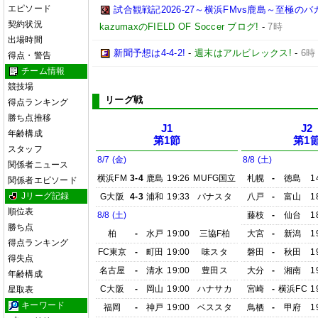
エピソード
試合観戦記2026-27～横浜FMvs鹿島～至極
契約状況
kazumaxのFIELD OF Soccer ブログ!
-
7時
出場時間
新聞予想は4-4-2!
-
週末はアルビレックス!
-
6時
得点・警告
チーム情報
競技場
リーグ戦
得点ランキング
勝ち点推移
J1
J2
年齢構成
第1節
第1
スタッフ
8/7 (金)
8/8 (土)
関係者ニュース
横浜FM
3-4
鹿島
19:26
MUFG国立
札幌
-
徳島
1
関係者エピソード
Jリーグ記録
G大阪
4-3
浦和
19:33
パナスタ
八戸
-
富山
1
順位表
8/8 (土)
藤枝
-
仙台
1
勝ち点
柏
-
水戸
19:00
三協F柏
大宮
-
新潟
1
得点ランキング
FC東京
-
町田
19:00
味スタ
磐田
-
秋田
1
得失点
名古屋
-
清水
19:00
豊田ス
大分
-
湘南
1
年齢構成
C大阪
-
岡山
19:00
ハナサカ
宮崎
-
横浜FC
1
星取表
キーワード
福岡
-
神戸
19:00
ベススタ
鳥栖
-
甲府
1