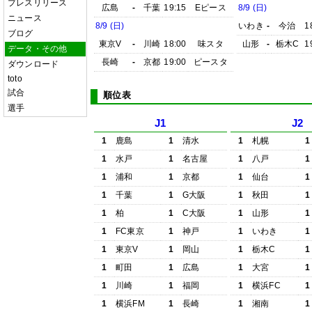
プレスリリース
広島
-
千葉
19:15
Eピース
8/9 (日)
ニュース
8/9 (日)
いわき
-
今治
1
ブログ
東京V
-
川崎
18:00
味スタ
山形
-
栃木C
1
データ・その他
長崎
-
京都
19:00
ピースタ
ダウンロード
toto
試合
順位表
選手
J1
J2
1
鹿島
1
清水
1
札幌
1
1
水戸
1
名古屋
1
八戸
1
1
浦和
1
京都
1
仙台
1
1
千葉
1
G大阪
1
秋田
1
1
柏
1
C大阪
1
山形
1
1
FC東京
1
神戸
1
いわき
1
1
東京V
1
岡山
1
栃木C
1
1
町田
1
広島
1
大宮
1
1
川崎
1
福岡
1
横浜FC
1
1
横浜FM
1
長崎
1
湘南
1