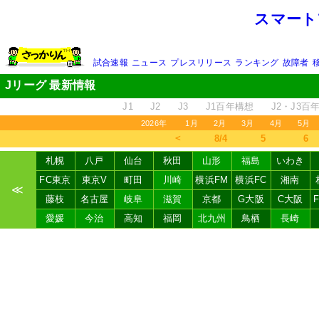
スマート
試合速報
ニュース
プレスリリース
ランキング
故障者
Jリーグ 最新情報
J1
J2
J3
J1百年構想
J2・J3百
2026年
1月
2月
3月
4月
5月
＜
8/4
5
6
札幌
八戸
仙台
秋田
山形
福島
いわき
FC東京
東京V
町田
川崎
横浜FM
横浜FC
湘南
≪
藤枝
名古屋
岐阜
滋賀
京都
G大阪
C大阪
愛媛
今治
高知
福岡
北九州
鳥栖
長崎