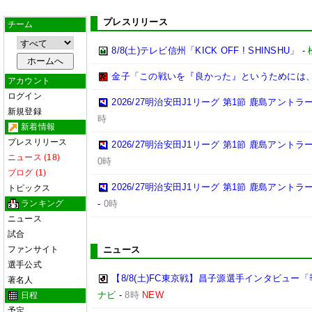
プレスリリース
チーム
8/8(土)テレビ信州「KICK OFF ! SHINSHU」
-
金子「この戦いを『良かった』というためには
アカウント
ログイン
2026/27明治安田J1リーグ 第1節 鹿島アント
新規登録
時
新着情報
プレスリリース
2026/27明治安田J1リーグ 第1節 鹿島アント
ニュース (18)
0時
ブログ (1)
2026/27明治安田J1リーグ 第1節 鹿島アント
トピックス
ランキング
-
0時
ニュース
試合
ファンサイト
ニュース
選手公式
【8/8(土)FC東京戦】昌子源選手インタビュ
著名人
ナビ
-
8時
NEW
日程
予定