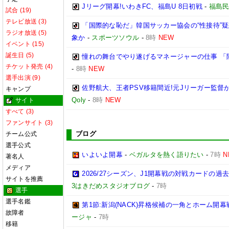
Jリーグ開幕!いわきFC、福島U 8日初戦
-
福島
試合 (19)
テレビ放送 (3)
「国際的な恥だ」韓国サッカー協会の“性接待”
ラジオ放送 (5)
象か
-
スポーツソウル
-
8時
NEW
イベント (15)
誕生日 (5)
憧れの舞台でやり遂げるマネージャーの仕事 「
チケット発売 (4)
-
8時
NEW
選手出演 (9)
佐野航大、王者PSV移籍間近!元Jリーガー監督
キャンプ
Qoly
-
8時
NEW
サイト
すべて (3)
ファンサイト (3)
ブログ
チーム公式
選手公式
いよいよ開幕
-
ベガルタを熱く語りたい
-
7時
N
著名人
メディア
2026/27シーズン、J1開幕戦の対戦カードの
サイトを推薦
3はきだめスタジオブログ
-
7時
選手
選手名鑑
第1節:新潟(NACK)昇格候補の一角とホーム開幕
故障者
ージャ
-
7時
移籍