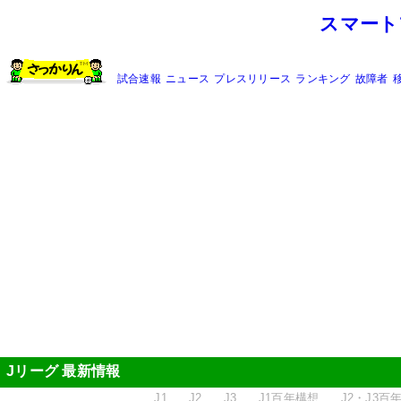
スマート
試合速報
ニュース
プレスリリース
ランキング
故障者
Jリーグ 最新情報
J1
J2
J3
J1百年構想
J2・J3百