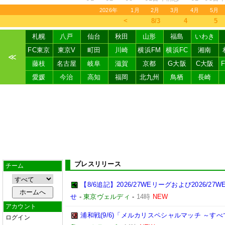
2026年
1月
2月
3月
4月
5月
＜
8/3
4
5
札幌
八戸
仙台
秋田
山形
福島
いわき
FC東京
東京V
町田
川崎
横浜FM
横浜FC
湘南
≪
藤枝
名古屋
岐阜
滋賀
京都
G大阪
C大阪
愛媛
今治
高知
福岡
北九州
鳥栖
長崎
プレスリリース
チーム
【8/6追記】2026/27WEリーグおよび2026
せ
-
東京ヴェルディ
-
14時
NEW
アカウント
浦和戦(9/6)「メルカリスペシャルマッチ ～
ログイン