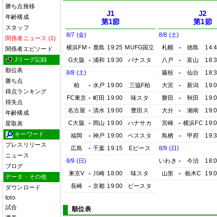
勝ち点推移
J1
J2
年齢構成
第1節
第1節
スタッフ
8/7 (金)
8/8 (土)
関係者ニュース (1)
横浜FM
-
鹿島
19:25
MUFG国立
札幌
-
徳島
14:
関係者エピソード
Jリーグ記録
G大阪
-
浦和
19:30
パナスタ
八戸
-
富山
18:
順位表
8/8 (土)
藤枝
-
仙台
18:
勝ち点
柏
-
水戸
19:00
三協F柏
大宮
-
新潟
19:
得点ランキング
FC東京
-
町田
19:00
味スタ
磐田
-
秋田
19:
得失点
名古屋
-
清水
19:00
豊田ス
大分
-
湘南
19:
年齢構成
C大阪
-
岡山
19:00
ハナサカ
宮崎
-
横浜FC
19:
星取表
キーワード
福岡
-
神戸
19:00
ベススタ
鳥栖
-
甲府
19:
プレスリリース
広島
-
千葉
19:15
Eピース
8/9 (日)
ニュース
8/9 (日)
いわき
-
今治
18:
ブログ
東京V
-
川崎
18:00
味スタ
山形
-
栃木C
19:
データ・その他
長崎
-
京都
19:00
ピースタ
ダウンロード
toto
試合
順位表