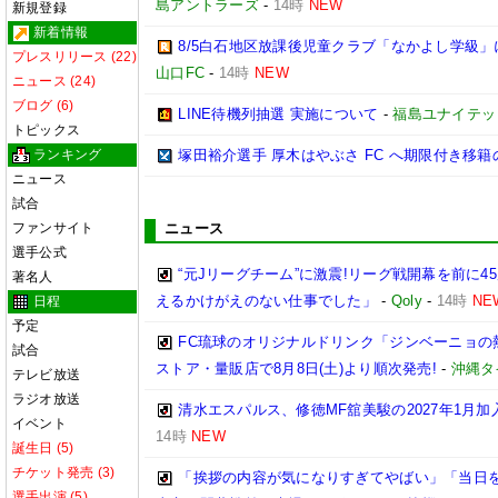
島アントラーズ
-
14時
NEW
新規登録
新着情報
8/5白石地区放課後児童クラブ「なかよし学級」
プレスリリース (22)
山口FC
-
14時
NEW
ニュース (24)
ブログ (6)
LINE待機列抽選 実施について
-
福島ユナイテッ
トピックス
ランキング
塚田裕介選手 厚木はやぶさ FC へ期限付き移
ニュース
試合
ファンサイト
ニュース
選手公式
“元Jリーグチーム”に激震!リーグ戦開幕を前に
著名人
えるかけがえのない仕事でした」
-
Qoly
-
14時
NE
日程
予定
FC琉球のオリジナルドリンク「ジンベーニョの
試合
ストア・量販店で8月8日(土)より順次発売!
-
沖縄タ
テレビ放送
ラジオ放送
清水エスパルス、修徳MF舘美駿の2027年1月
イベント
14時
NEW
誕生日 (5)
チケット発売 (3)
「挨拶の内容が気になりすぎてやばい」「当日を
選手出演 (5)