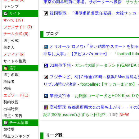
東京の開幕戦前に来場。サポーターへ挨拶
-
サッカ
キャンプ
韓国警察、「洪明甫監督選任疑惑」大韓サッカ
サイト
すべて (19)
ファンサイト (7)
ブログ
チーム公式 (6)
選手公式
オリオール ロメウ/「良い結果でスタートを切
著名人
非常に大事」:【アビスパ’s Voice】
-
「football 
メディア (6)
サイトを推薦
J1順位予想
-
ガンバ大阪データランド(GAMBA OSAK
選手
選手名鑑
フジテレビ、8月7日(金)19時～横浜FMvs鹿
故障者
リプル解説が決定
-
footballnet【サッカーまとめ】
移籍
エピソード (1)
竿燈犬??🏮
-
お転婆コーギー犬とEOS Kiss 
契約状況
高校野球 各都道府県大会の勝ち上がり・・その6
出場時間
記? 第3章:issanのさすらい日記!?
-
13時
NEW
得点・警告
チーム情報
競技場
リーグ戦
得点ランキング