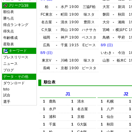
Jリーグ記録
柏
-
水戸
19:00
三協F柏
大宮
-
新潟
1
順位表
FC東京
-
町田
19:00
味スタ
磐田
-
秋田
1
勝ち点
名古屋
-
清水
19:00
豊田ス
大分
-
湘南
1
得点ランキング
C大阪
-
岡山
19:00
ハナサカ
宮崎
-
横浜FC
1
得失点
福岡
-
神戸
19:00
ベススタ
鳥栖
-
甲府
1
年齢構成
星取表
広島
-
千葉
19:15
Eピース
8/9 (日)
キーワード
8/9 (日)
いわき
-
今治
1
プレスリリース
東京V
-
川崎
18:00
味スタ
山形
-
栃木C
1
ニュース
長崎
-
京都
19:00
ピースタ
ブログ
データ・その他
順位表
ダウンロード
toto
J1
J2
試合
1
鹿島
1
清水
1
札幌
1
選手
1
水戸
1
名古屋
1
八戸
1
1
浦和
1
京都
1
仙台
1
1
千葉
1
G大阪
1
秋田
1