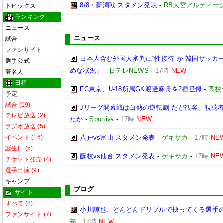
8/8・新潟戦 スタメン発表
-
RB大宮アルディー
トピックス
ランキング
ニュース
ニュース
試合
ファンサイト
日本人含む外国人審判に“性接待”か 韓国サッカ
選手公式
めな状況」
-
日テレNEWS
-
17時
NEW
著名人
日程
FC東京、U-18所属GK渡邊麻舟を2種登録
-
高校
予定
試合 (19)
Jリーグ開幕戦は白熱の逆転劇 だが観客、視聴
テレビ放送 (2)
たか
-
Sportiva
-
17時
NEW
ラジオ放送 (5)
イベント (16)
八戸vs富山 スタメン発表
-
ゲキサカ
-
17時
NE
誕生日 (5)
藤枝vs仙台 スタメン発表
-
ゲキサカ
-
17時
NE
チケット発売 (4)
選手出演 (9)
キャンプ
ブログ
サイト
すべて (8)
小川諒也、どんどんドリブルで抉ってくる選手
ファンサイト (7)
義
-
17時
NEW