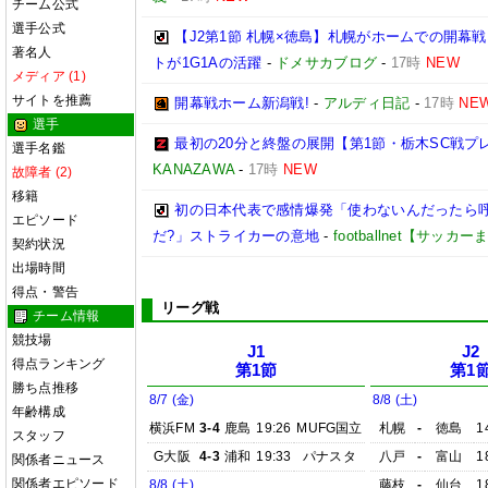
チーム公式
選手公式
【J2第1節 札幌×徳島】札幌がホームでの開幕
著名人
トが1G1Aの活躍
-
ドメサカブログ
-
17時
NEW
メディア (1)
サイトを推薦
開幕戦ホーム新潟戦!
-
アルディ日記
-
17時
NE
選手
最初の20分と終盤の展開【第1節・栃木SC戦プ
選手名鑑
KANAZAWA
-
17時
NEW
故障者 (2)
移籍
初の日本代表で感情爆発「使わないんだったら呼
エピソード
だ?」ストライカーの意地
-
footballnet【サッカ
契約状況
出場時間
得点・警告
リーグ戦
チーム情報
競技場
J1
J2
得点ランキング
第1節
第1
勝ち点推移
8/7 (金)
8/8 (土)
年齢構成
横浜FM
3-4
鹿島
19:26
MUFG国立
札幌
-
徳島
1
スタッフ
G大阪
4-3
浦和
19:33
パナスタ
八戸
-
富山
1
関係者ニュース
関係者エピソード
8/8 (土)
藤枝
-
仙台
1