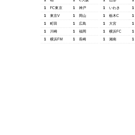
1
柏
1
C大阪
1
山形
1
1
FC東京
1
神戸
1
いわき
1
1
東京V
1
岡山
1
栃木C
1
1
町田
1
広島
1
大宮
1
1
川崎
1
福岡
1
横浜FC
1
1
横浜FM
1
長崎
1
湘南
1