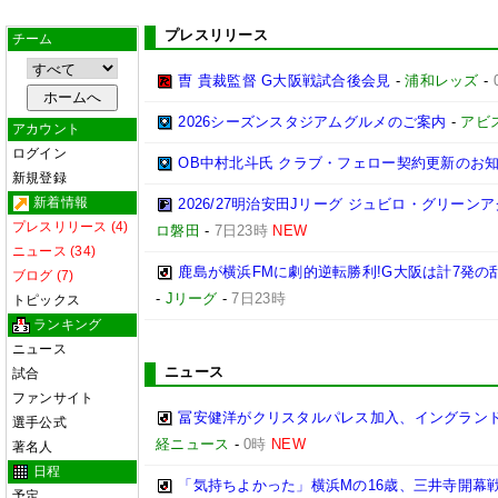
プレスリリース
チーム
曺 貴裁監督 G大阪戦試合後会見
-
浦和レッズ
-
2026シーズンスタジアムグルメのご案内
-
アビ
アカウント
ログイン
OB中村北斗氏 クラブ・フェロー契約更新のお
新規登録
新着情報
2026/27明治安田Jリーグ ジュビロ・グリー
プレスリリース (4)
ロ磐田
-
7日23時
NEW
ニュース (34)
鹿島が横浜FMに劇的逆転勝利!G大阪は計7発の乱
ブログ (7)
-
Jリーグ
-
7日23時
トピックス
ランキング
ニュース
ニュース
試合
ファンサイト
冨安健洋がクリスタルパレス加入、イングランド
選手公式
経ニュース
-
0時
NEW
著名人
日程
「気持ちよかった」横浜Mの16歳、三井寺開幕戦
予定