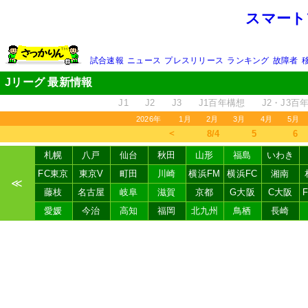
スマート
試合速報
ニュース
プレスリリース
ランキング
故障者
Jリーグ 最新情報
J1
J2
J3
J1百年構想
J2・J3百
2026年
1月
2月
3月
4月
5月
＜
8/4
5
6
札幌
八戸
仙台
秋田
山形
福島
いわき
FC東京
東京V
町田
川崎
横浜FM
横浜FC
湘南
≪
藤枝
名古屋
岐阜
滋賀
京都
G大阪
C大阪
愛媛
今治
高知
福岡
北九州
鳥栖
長崎