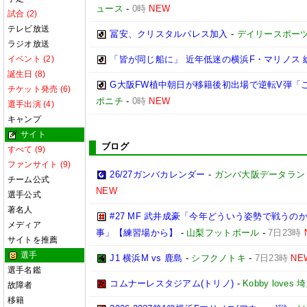
ュース
-
0時
NEW
試合 (2)
テレビ放送
冨安、クリスタルパレス加入
-
デイリースポー
ラジオ放送
イベント (2)
「皆が同じ船に」 近年低迷の横浜F・マリノス 
誕生日 (8)
G大阪FW植中朝日が移籍後初出場で逆転V弾「
チケット発売 (6)
ポニチ
-
0時
NEW
選手出演 (4)
キャンプ
サイト
ブログ
すべて (9)
ファンサイト (9)
26/27ガンバカレンダー
-
ガンバ大阪データランド(GA
チーム公式
NEW
選手公式
著名人
#27 MF 武井成豪「今年どういう姿勢で戦う
メディア
事」【練習場から】
-
山梨フットボール
-
7日23時
サイトを推薦
選手
J1 横浜M vs 鹿島
-
シフクノトキ
-
7日23時
NE
選手名鑑
コムナーレスタジアム(トリノ)
-
Kobby love
故障者
移籍