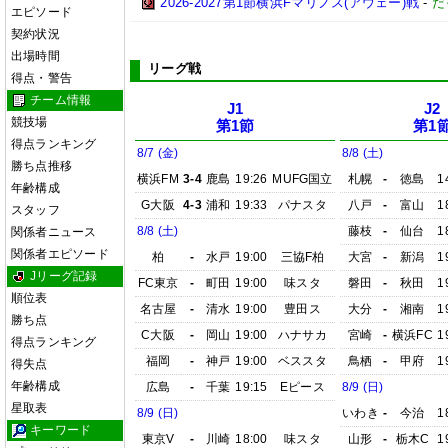
2026-2027第1節横浜Fマリノス(アウェー)戦
-
だ
エピソード
契約状況
出場時間
リーグ戦
得点・警告
チーム情報
J1
J2
競技場
第1節
第1
得点ランキング
8/7 (金)
8/8 (土)
勝ち点推移
横浜FM
3-4
鹿島
19:26
MUFG国立
札幌
-
徳島
1
年齢構成
G大阪
4-3
浦和
19:33
パナスタ
八戸
-
富山
1
スタッフ
8/8 (土)
藤枝
-
仙台
1
関係者ニュース
関係者エピソード
柏
-
水戸
19:00
三協F柏
大宮
-
新潟
1
Jリーグ記録
FC東京
-
町田
19:00
味スタ
磐田
-
秋田
1
順位表
名古屋
-
清水
19:00
豊田ス
大分
-
湘南
1
勝ち点
C大阪
-
岡山
19:00
ハナサカ
宮崎
-
横浜FC
1
得点ランキング
福岡
-
神戸
19:00
ベススタ
鳥栖
-
甲府
1
得失点
年齢構成
広島
-
千葉
19:15
Eピース
8/9 (日)
星取表
8/9 (日)
いわき
-
今治
1
キーワード
東京V
-
川崎
18:00
味スタ
山形
-
栃木C
1