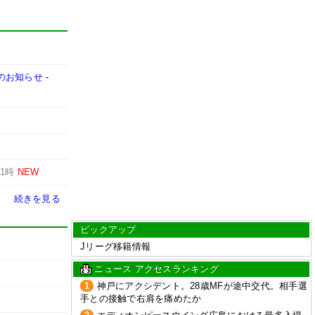
売のお知らせ
-
-
1時
NEW
続きを見る
ピックアップ
Jリーグ移籍情報
ニュース アクセスランキング
1
神戸にアクシデント。28歳MFが途中交代。相手選
手との接触で右肩を痛めたか