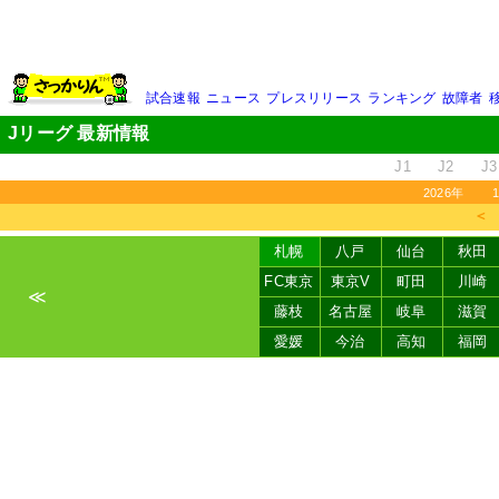
試合速報
ニュース
プレスリリース
ランキング
故障者
Jリーグ 最新情報
J1
J2
J3
2026年
＜
札幌
八戸
仙台
秋田
FC東京
東京V
町田
川崎
≪
藤枝
名古屋
岐阜
滋賀
愛媛
今治
高知
福岡