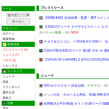
プレスリリース
チーム
【8/8熊本戦】試合結果・監督・選手コメン
【2026/27Jリーグ ヤマザキビスケット ル
アカウント
ガイナーレ鳥取
-
1時
NEW
ログイン
新規登録
チカラをひとつに。ーTEAM AS ONEー
新着情報
プレスリリース (6)
2026/27明治安田J2リーグ 第1節 大分 v
ニュース (7)
【VEGALTA CHANNEL】|EXCLUSIVE
ブログ (3)
トピックス
ランキング
ニュース
ニュース
試合
NECvsテルスター 試合記録
-
ゲキサカ
-
1時
ファンサイト
選手公式
メッシの父・ホルヘさん死去、68歳 W杯北
著名人
日程
佐野航大がPSV移籍 オランダ1部リーグ3連
予定