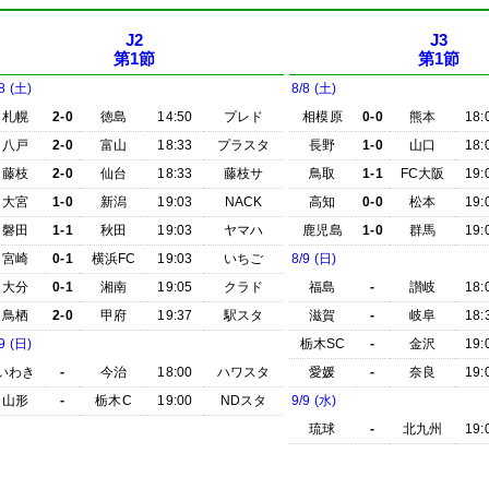
J2
J3
第1節
第1節
8 (土)
8/8 (土)
札幌
2-0
徳島
14:50
プレド
相模原
0-0
熊本
18:
八戸
2-0
富山
18:33
プラスタ
長野
1-0
山口
18:
藤枝
2-0
仙台
18:33
藤枝サ
鳥取
1-1
FC大阪
19:
大宮
1-0
新潟
19:03
NACK
高知
0-0
松本
19:
磐田
1-1
秋田
19:03
ヤマハ
鹿児島
1-0
群馬
19:
宮崎
0-1
横浜FC
19:03
いちご
8/9 (日)
大分
0-1
湘南
19:05
クラド
福島
-
讃岐
18:
鳥栖
2-0
甲府
19:37
駅スタ
滋賀
-
岐阜
18:
9 (日)
栃木SC
-
金沢
19:
いわき
-
今治
18:00
ハワスタ
愛媛
-
奈良
19:
山形
-
栃木C
19:00
NDスタ
9/9 (水)
琉球
-
北九州
19: