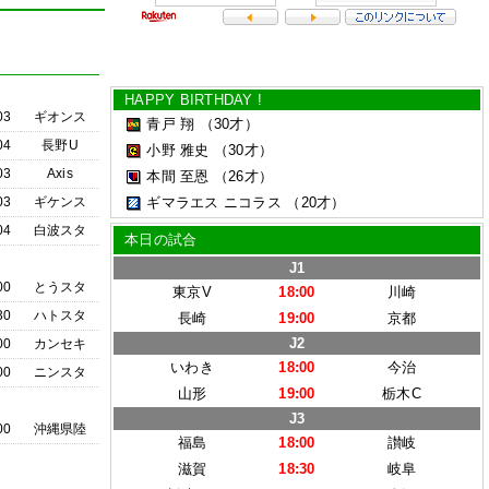
HAPPY BIRTHDAY !
03
ギオンス
青戸 翔
（30才）
04
長野U
小野 雅史
（30才）
03
Axis
本間 至恩
（26才）
03
ギケンス
ギマラエス ニコラス
（20才）
04
白波スタ
本日の試合
J1
00
とうスタ
東京V
18:00
川崎
30
ハトスタ
長崎
19:00
京都
J2
00
カンセキ
いわき
18:00
今治
00
ニンスタ
山形
19:00
栃木C
J3
00
沖縄県陸
福島
18:00
讃岐
滋賀
18:30
岐阜