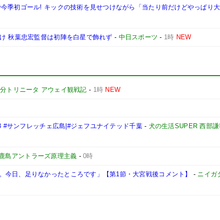
で今季初ゴール! キックの技術を見せつけながら「当たり前だけどやっぱり
分け 秋葉忠宏監督は初陣を白星で飾れず
-
中日スポーツ
-
1時
NEW
分トリニータ アウェイ観戦記
-
1時
NEW
3 #サンフレッチェ広島|#ジェフユナイテッド千葉
-
犬の生活SUPER 西部
鹿島アントラーズ原理主義
-
0時
。今日、足りなかったところです」【第1節・大宮戦後コメント】
-
ニイガ