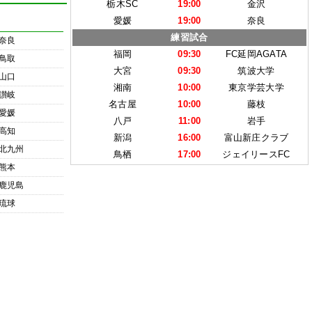
栃木SC
19:00
金沢
愛媛
19:00
奈良
練習試合
奈良
福岡
09:30
FC延岡AGATA
鳥取
大宮
09:30
筑波大学
山口
湘南
10:00
東京学芸大学
讃岐
名古屋
10:00
藤枝
愛媛
八戸
11:00
岩手
高知
新潟
16:00
富山新庄クラブ
北九州
鳥栖
17:00
ジェイリースFC
熊本
鹿児島
琉球