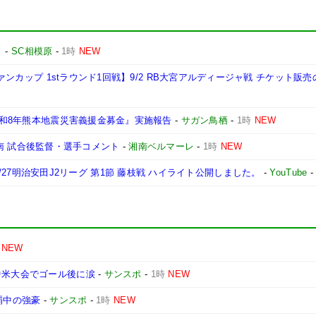
ト
-
SC相模原
-
1時
NEW
ヴァンカップ 1stラウンド1回戦】9/2 RB大宮アルディージャ戦 チケット販
『令和8年熊本地震災害義援金募金』実施報告
-
サガン鳥栖
-
1時
NEW
s 湘南 試合後監督・選手コメント
-
湘南ベルマーレ
-
1時
NEW
|2026/27明治安田J2リーグ 第1節 藤枝戦 ハイライト公開しました。
-
YouTube
NEW
中米大会でゴール後に涙
-
サンスポ
-
1時
NEW
覇中の強豪
-
サンスポ
-
1時
NEW