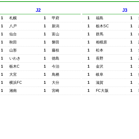
J2
J3
1
札幌
1
甲府
1
福島
1
1
八戸
1
新潟
1
栃木SC
1
1
仙台
1
富山
1
群馬
1
1
秋田
1
磐田
1
相模原
1
1
山形
1
藤枝
1
松本
1
1
いわき
1
徳島
1
長野
1
1
栃木C
1
今治
1
金沢
1
1
大宮
1
鳥栖
1
岐阜
1
1
横浜FC
1
大分
1
滋賀
1
1
湘南
1
宮崎
1
FC大阪
1