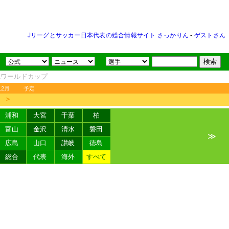
Jリーグとサッカー日本代表の総合情報サイト さっかりん
-
ゲストさん
FAワールドカップ
12月
予定
＞
浦和
大宮
千葉
柏
富山
金沢
清水
磐田
≫
広島
山口
讃岐
徳島
総合
代表
海外
すべて