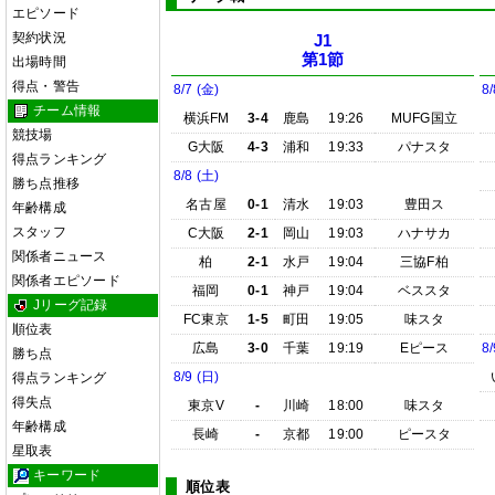
エピソード
契約状況
J1
第1節
出場時間
得点・警告
8/7 (金)
8/
チーム情報
横浜FM
3-4
鹿島
19:26
MUFG国立
競技場
G大阪
4-3
浦和
19:33
パナスタ
得点ランキング
8/8 (土)
勝ち点推移
名古屋
0-1
清水
19:03
豊田ス
年齢構成
スタッフ
C大阪
2-1
岡山
19:03
ハナサカ
関係者ニュース
柏
2-1
水戸
19:04
三協F柏
関係者エピソード
福岡
0-1
神戸
19:04
ベススタ
Jリーグ記録
FC東京
1-5
町田
19:05
味スタ
順位表
広島
3-0
千葉
19:19
Eピース
8/
勝ち点
8/9 (日)
得点ランキング
得失点
東京V
-
川崎
18:00
味スタ
年齢構成
長崎
-
京都
19:00
ピースタ
星取表
キーワード
順位表