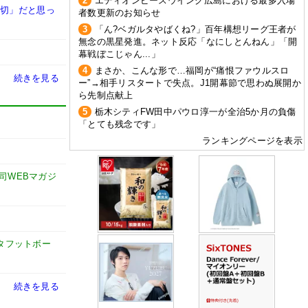
2
エディオンピースウイング広島における最多入場
大切」だと思っ
者数更新のお知らせ
3
「ん?ベガルタやばくね?」百年構想リーグ王者が
無念の黒星発進。ネット反応「なにしとんねん」「開
幕戦ぼこじゃん...」
4
まさか、こんな形で…福岡が“痛恨ファウルスロ
続きを見る
ー”→相手リスタートで失点。J1開幕節で思わぬ展開か
ら先制点献上
5
栃木シティFW田中パウロ淳一が全治5か月の負傷
「とても残念です」
ランキングページを表示
謙司WEBマガジ
タフットボー
続きを見る