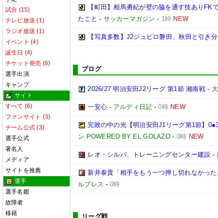
【町田】相馬勇紀が壁の脇を通す技ありFK
試合 (15)
たこと
-
サッカーマガジン
-
1時
NEW
テレビ放送 (1)
ラジオ放送 (1)
【写真多数】J2ジュビロ磐田、秋田と引き
イベント (4)
誕生日 (4)
チケット発売 (6)
ブログ
選手出演
キャンプ
2026/27 明治安田J2リーグ 第1節 湘南戦
-
大
サイト
すべて (6)
一安心
-
アルディ日記
-
0時
NEW
ファンサイト (3)
完敗の中の光【明治安田J1リーグ第1節】0●
チーム公式 (3)
ン POWERED BY EL GOLAZO
-
0時
NEW
選手公式
著名人
レオ・シルバ、トレーニングセンター建設
-
メディア
サイトを推薦
新井泰貴「相手をもう一つ押し切れなかった
選手
ルプレス
-
0時
選手名鑑
故障者
移籍
リーグ戦