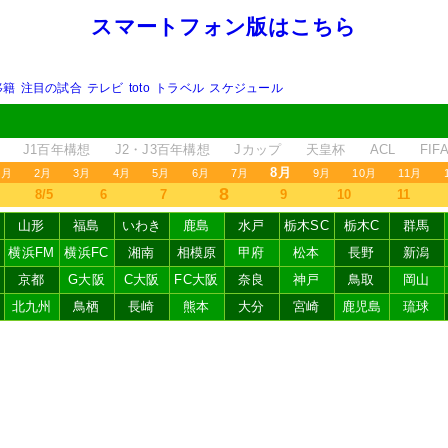
スマートフォン版はこちら
移籍
注目の試合
テレビ
toto
トラベル
スケジュール
J1百年構想
J2・J3百年構想
Jカップ
天皇杯
ACL
FI
8月
1月
2月
3月
4月
5月
6月
7月
9月
10月
11月
8
8/5
6
7
9
10
11
山形
福島
いわき
鹿島
水戸
栃木SC
栃木C
群馬
横浜FM
横浜FC
湘南
相模原
甲府
松本
長野
新潟
京都
G大阪
C大阪
FC大阪
奈良
神戸
鳥取
岡山
北九州
鳥栖
長崎
熊本
大分
宮崎
鹿児島
琉球