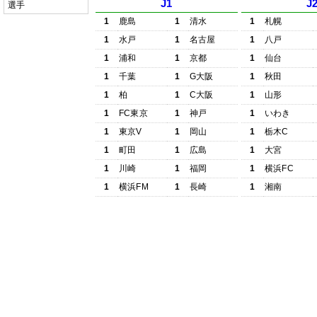
J1
J
選手
1
鹿島
1
清水
1
札幌
1
水戸
1
名古屋
1
八戸
1
浦和
1
京都
1
仙台
1
千葉
1
G大阪
1
秋田
1
柏
1
C大阪
1
山形
1
FC東京
1
神戸
1
いわき
1
東京V
1
岡山
1
栃木C
1
町田
1
広島
1
大宮
1
川崎
1
福岡
1
横浜FC
1
横浜FM
1
長崎
1
湘南