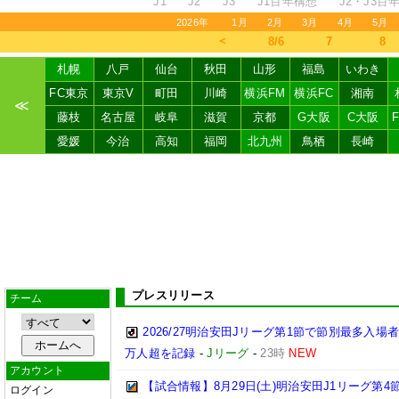
J1
J2
J3
J1百年構想
J2・J3百
2026年
1月
2月
3月
4月
5月
＜
8/6
7
8
札幌
八戸
仙台
秋田
山形
福島
いわき
FC東京
東京V
町田
川崎
横浜FM
横浜FC
湘南
≪
藤枝
名古屋
岐阜
滋賀
京都
G大阪
C大阪
愛媛
今治
高知
福岡
北九州
鳥栖
長崎
プレスリリース
チーム
2026/27明治安田Jリーグ第1節で節別最多入場
万人超を記録
-
Jリーグ
-
23時
NEW
アカウント
【試合情報】8月29日(土)明治安田J1リーグ第4節
ログイン