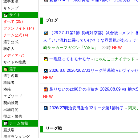
選手出演
キャンプ
サイト
ブログ
すべて (25)
ファンサイト (14)
【26-27.J1第1節 長崎対京都】試合後コメ
チーム公式 (4)
人「いい流れに乗っていけそうな雰囲気がある」チ
選手公式
崎サッカーマガジン「ViSta」
-
23時
NEW
著名人
メディア (7)
一晩経ってもモヤモヤ
-
にゃんこユナイテッド
サイトを推薦
選手
2026.8.8 2026/2027J1リーグ開幕戦 vs ヴィ
選手名鑑
NEW
故障者
足りないのは90分の老獪さ 2026.08.09 vs
移籍
エピソード
NEW
契約状況
2026/27明治安田生命J2リーグ第1節終了
-
関東
出場時間
得点・警告
チーム情報
リーグ戦
競技場
得点ランキング