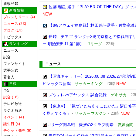
新規登録
佐藤 瑠星 選手『PLAYER OF THE DAY』
新着情報
NEW
プレスリリース (4)
ニュース (23)
【8/9アウェイ福島戦】林田魁斗選手・佐野竜眞
ブログ (14)
長崎、チアゴ サンタナ2発で京都との接戦制す!
トピックス
ランキング
ー:明治安田J1 第1節】
-
Jリーグ
-
22時
ニュース
試合
ファンサイト
ニュース
選手公式
【写真ギャラリー】2026.08.08 2026/27明治
著名人
ビレックス新潟
-
サッカーキング
-
23時
NEW
日程
予定
ズウォレvsアヤックス 試合記録
-
ゲキサカ
-
2
試合 (16)
テレビ放送
【東京V】「気づいたらあそこにいた」溝口修
ラジオ放送
く見えてくる」
-
サッカーマガジン
-
23時
NEW
イベント (4)
誕生日 (4)
Jリーグ開幕戦、愛媛の2クラブ明暗
-
愛媛新聞
チケット発売 (6)
愛媛FC4ゴール好発進 J3第1節ホーム奈良戦・8