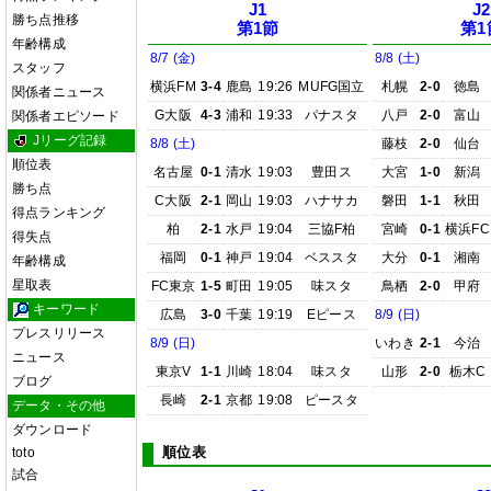
J1
J2
勝ち点推移
第1節
第1
年齢構成
8/7 (金)
8/8 (土)
スタッフ
横浜FM
3-4
鹿島
19:26
MUFG国立
札幌
2-0
徳島
関係者ニュース
G大阪
4-3
浦和
19:33
パナスタ
八戸
2-0
富山
関係者エピソード
Jリーグ記録
8/8 (土)
藤枝
2-0
仙台
順位表
名古屋
0-1
清水
19:03
豊田ス
大宮
1-0
新潟
勝ち点
C大阪
2-1
岡山
19:03
ハナサカ
磐田
1-1
秋田
得点ランキング
柏
2-1
水戸
19:04
三協F柏
宮崎
0-1
横浜FC
得失点
福岡
0-1
神戸
19:04
ベススタ
大分
0-1
湘南
年齢構成
星取表
FC東京
1-5
町田
19:05
味スタ
鳥栖
2-0
甲府
キーワード
広島
3-0
千葉
19:19
Eピース
8/9 (日)
プレスリリース
8/9 (日)
いわき
2-1
今治
ニュース
東京V
1-1
川崎
18:04
味スタ
山形
2-0
栃木C
ブログ
長崎
2-1
京都
19:08
ピースタ
データ・その他
ダウンロード
順位表
toto
試合