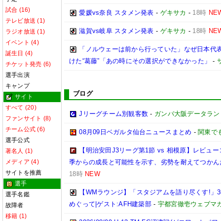
試合 (16)
愛媛vs奈良 スタメン発表
-
ゲキサカ
-
18時
NE
テレビ放送 (1)
滋賀vs岐阜 スタメン発表
-
ゲキサカ
-
18時
NE
ラジオ放送 (1)
イベント (4)
「ノルウェーは前から行っていた」なぜ日本代表
誕生日 (4)
けた“葛藤”「あの時にその選択ができなかった」
-
チケット発売 (6)
選手出演
キャンプ
ブログ
サイト
すべて (20)
Jリーグチーム別観客数
-
ガンバ大阪データランド(GA
ファンサイト (8)
チーム公式 (6)
08月09日ベガルタ仙台ニュースまとめ
-
関東で
選手公式
【明治安田J3リーグ第1節 vs 相模原】レビ
著名人 (1)
メディア (4)
季からの成長と可能性を示す、劣勢を耐えてつかん
サイトを推薦
18時
NEW
選手
【WMラウンジ】「スタジアムを語り尽くす!」
選手名鑑
めぐって|ゲスト:AFH建築部
-
宇都宮徹壱ウェブマ
故障者
移籍 (1)