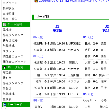
2026/08/09 U-13 TM FC沼津戦(ゼロワットパ
エピソード
契約状況
出場時間
リーグ戦
得点・警告
チーム情報
J1
J2
競技場
第1節
第1
得点ランキング
8/7 (金)
8/8 (土)
勝ち点推移
横浜FM
3-4
鹿島
19:26
MUFG国立
札幌
2-0
徳島
年齢構成
G大阪
4-3
浦和
19:33
パナスタ
八戸
2-0
富山
スタッフ
8/8 (土)
藤枝
2-0
仙台
関係者ニュース
関係者エピソード
名古屋
0-1
清水
19:03
豊田ス
大宮
1-0
新潟
Jリーグ記録
C大阪
2-1
岡山
19:03
ハナサカ
磐田
1-1
秋田
順位表
柏
2-1
水戸
19:04
三協F柏
宮崎
0-1
横浜FC
勝ち点
福岡
0-1
神戸
19:04
ベススタ
大分
0-1
湘南
得点ランキング
FC東京
1-5
町田
19:05
味スタ
鳥栖
2-0
甲府
得失点
年齢構成
広島
3-0
千葉
19:19
Eピース
8/9 (日)
星取表
8/9 (日)
いわき
-
今治
キーワード
東京V
-
川崎
18:00
味スタ
山形
-
栃木C