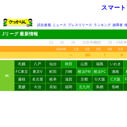
スマート
試合速報
ニュース
プレスリリース
ランキング
故障者
Jリーグ 最新情報
J1
J2
J3
J1百年構想
J2・J3百
2026年
1月
2月
3月
4月
5月
＜
8/6
7
8
札幌
八戸
仙台
秋田
山形
福島
いわき
FC東京
東京V
町田
川崎
横浜FM
横浜FC
湘南
≪
藤枝
名古屋
岐阜
滋賀
京都
G大阪
C大阪
愛媛
今治
高知
福岡
北九州
鳥栖
長崎