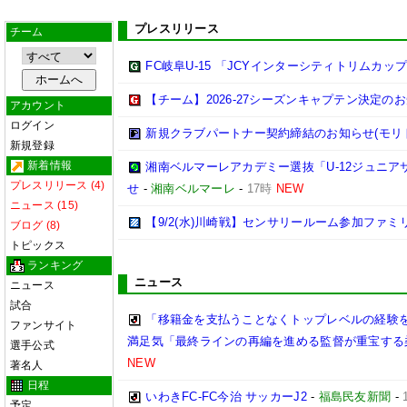
プレスリリース
チーム
FC岐阜U-15 「JCYインターシティトリムカップ (U
【チーム】2026-27シーズンキャプテン決定の
アカウント
ログイン
新規クラブパートナー契約締結のお知らせ(モリ
新規登録
新着情報
湘南ベルマーレアカデミー選抜「U-12ジュニア
プレスリリース (4)
せ
-
湘南ベルマーレ
-
17時
NEW
ニュース (15)
【9/2(水)川崎戦】センサリールーム参加ファ
ブログ (8)
トピックス
ランキング
ニュース
ニュース
試合
「移籍金を支払うことなくトップレベルの経験を
ファンサイト
満足気「最終ラインの再編を進める監督が重宝する
選手公式
NEW
著名人
日程
いわきFC-FC今治 サッカーJ2
-
福島民友新聞
-
予定