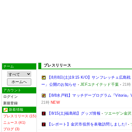
プレスリリース
チーム
【8月8日(土)19:15 K/O】サンフレッチェ
ー」公開のお知らせ
-
JEFユナイテッド千葉
-
21時
アカウント
【8/8水戸戦】マッチデープログラム『Vitoria』V
ログイン
21時
NEW
新規登録
新着情報
【8/15(土)福島戦】グッズ情報
-
ツエーゲン金沢
プレスリリース (15)
ニュース (41)
【レポート】金沢市役所を表敬訪問しました!
-
ブログ (3)