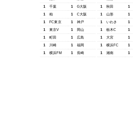
1
千葉
1
G大阪
1
秋田
1
1
柏
1
C大阪
1
山形
1
1
FC東京
1
神戸
1
いわき
1
1
東京V
1
岡山
1
栃木C
1
1
町田
1
広島
1
大宮
1
1
川崎
1
福岡
1
横浜FC
1
1
横浜FM
1
長崎
1
湘南
1