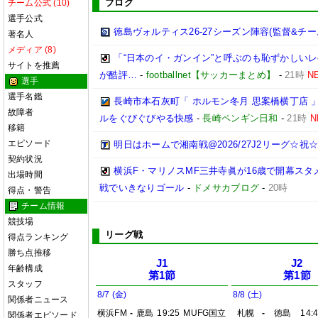
ブログ
チーム公式 (10)
選手公式
徳島ヴォルティス26-27シーズン陣容(監督&チー
著名人
メディア (8)
「“日本のイ・ガンイン”と呼ぶのも恥ずかしいレ
サイトを推薦
が酷評…
-
footballnet【サッカーまとめ】
-
21時
N
選手
選手名鑑
長崎市本石灰町「 ホルモン冬月 思案橋横丁店 
故障者
ルをぐびぐびやる快感
-
長崎ペンギン日和
-
21時
N
移籍
エピソード
明日はホームで湘南戦@2026/27J2リーグ☆祝☆開
契約状況
横浜F・マリノスMF三井寺眞が16歳で開幕スタ
出場時間
戦でいきなりゴール
-
ドメサカブログ
-
20時
得点・警告
チーム情報
競技場
リーグ戦
得点ランキング
勝ち点推移
J1
J2
年齢構成
第1節
第1節
スタッフ
8/7 (金)
8/8 (土)
関係者ニュース
横浜FM
-
鹿島
19:25
MUFG国立
札幌
-
徳島
14:
関係者エピソード