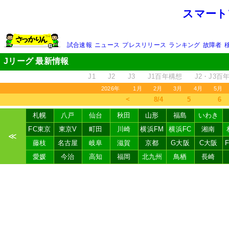
スマート
試合速報
ニュース
プレスリリース
ランキング
故障者
Jリーグ 最新情報
J1
J2
J3
J1百年構想
J2・J3百
2026年
1月
2月
3月
4月
5月
＜
8/4
5
6
札幌
八戸
仙台
秋田
山形
福島
いわき
FC東京
東京V
町田
川崎
横浜FM
横浜FC
湘南
≪
藤枝
名古屋
岐阜
滋賀
京都
G大阪
C大阪
愛媛
今治
高知
福岡
北九州
鳥栖
長崎