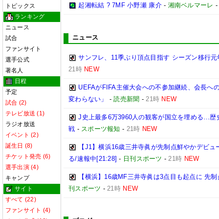
起湘転結 ? 7MF 小野瀬 康介
-
湘南ベルマーレ
トピックス
ランキング
ニュース
ニュース
試合
ファンサイト
サンフレ、11季ぶり頂点目指す シーズン移行
選手公式
21時
NEW
著名人
日程
UEFAがFIFA主催大会への不参加継続、会長
予定
変わらない」
-
読売新聞
-
21時
NEW
試合 (2)
テレビ放送 (1)
J史上最多6万3960人の観客が国立を埋める…
ラジオ放送
戦
-
スポーツ報知
-
21時
NEW
イベント (2)
誕生日 (8)
【J1】横浜16歳三井寺眞が先制点鮮やかデビ
チケット発売 (6)
る/速報中[21:28]
-
日刊スポーツ
-
21時
NEW
選手出演 (4)
【横浜】16歳MF三井寺眞は3点目も起点に 先制点
キャンプ
刊スポーツ
-
21時
NEW
サイト
すべて (22)
ファンサイト (4)