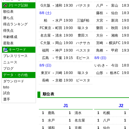
Jリーグ記録
G大阪
-
浦和
19:30
パナスタ
八戸
-
富山
18:
順位表
8/8 (土)
藤枝
-
仙台
18:
勝ち点
柏
-
水戸
19:00
三協F柏
大宮
-
新潟
19:
得点ランキング
FC東京
-
町田
19:00
味スタ
磐田
-
秋田
19:
得失点
名古屋
-
清水
19:00
豊田ス
大分
-
湘南
19:
年齢構成
C大阪
-
岡山
19:00
ハナサカ
宮崎
-
横浜FC
19:
星取表
キーワード
福岡
-
神戸
19:00
ベススタ
鳥栖
-
甲府
19:
プレスリリース
広島
-
千葉
19:15
Eピース
8/9 (日)
ニュース
8/9 (日)
いわき
-
今治
18:
ブログ
東京V
-
川崎
18:00
味スタ
山形
-
栃木C
19:
データ・その他
長崎
-
京都
19:00
ピースタ
ダウンロード
toto
試合
順位表
選手
J1
J2
1
鹿島
1
清水
1
札幌
1
1
水戸
1
名古屋
1
八戸
1
1
浦和
1
京都
1
仙台
1