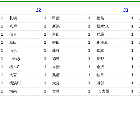
J2
J3
1
札幌
1
甲府
1
福島
1
1
八戸
1
新潟
1
栃木SC
1
1
仙台
1
富山
1
群馬
1
1
秋田
1
磐田
1
相模原
1
1
山形
1
藤枝
1
松本
1
1
いわき
1
徳島
1
長野
1
1
栃木C
1
今治
1
金沢
1
1
大宮
1
鳥栖
1
岐阜
1
1
横浜FC
1
大分
1
滋賀
1
1
湘南
1
宮崎
1
FC大阪
1