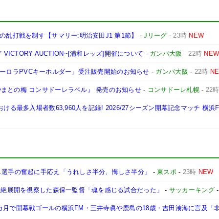
の乱打戦を制す【サマリー:明治安田J1 第1節】
-
Jリーグ
-
23時
NEW
ーグ VICTORY AUCTION~[浦和レッズ]開催について
-
ガンバ大阪
-
22時
NE
A「オーロラPVCキーホルダー」受注販売開始のお知らせ
-
ガンバ大阪
-
22時
N
まとの梅 コンサドーレラベル』 発売のお知らせ
-
コンサドーレ札幌
-
22
ける最多入場者数63,960人を記録! 2026/27シーズン開幕記念マッチ 横浜
も…選手の奮起に手応え「うれしさ半分、悔しさ半分」
-
東スポ
-
23時
NEW
…壮絶展開を視察した森保一監督「魂を感じる試合だった」
-
サッカーキング
カ月で開幕戦ゴールの横浜FM・三井寺眞や鹿島の18歳・吉田湊海に言及「