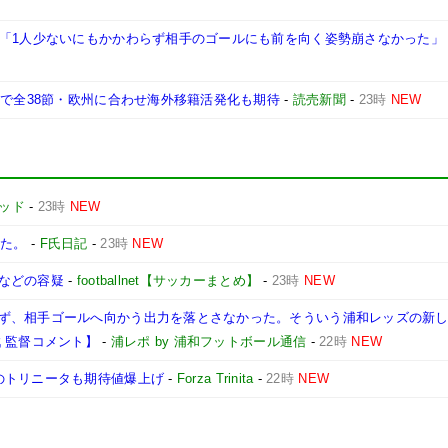
く「1人少ないにもかかわらず相手のゴールにも前を向く姿勢崩さなかった」
まで全38節・欧州に合わせ海外移籍活発化も期待
-
読売新聞
-
23時
NEW
ッド
-
23時
NEW
きた。
-
F氏日記
-
23時
NEW
などの容疑
-
footballnet【サッカーまとめ】
-
23時
NEW
ず、相手ゴールへ向かう出力を落とさなかった。そういう浦和レッズの新
 監督コメント】
-
浦レポ by 浦和フットボール通信
-
22時
NEW
のトリニータも期待値爆上げ
-
Forza Trinita
-
22時
NEW