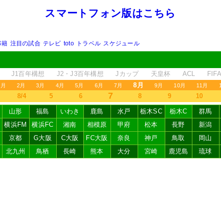
スマートフォン版はこちら
移籍
注目の試合
テレビ
toto
トラベル
スケジュール
J1百年構想
J2・J3百年構想
Jカップ
天皇杯
ACL
FI
8月
1月
2月
3月
4月
5月
6月
7月
9月
10月
11月
7
8/4
5
6
8
9
10
山形
福島
いわき
鹿島
水戸
栃木SC
栃木C
群馬
横浜FM
横浜FC
湘南
相模原
甲府
松本
長野
新潟
京都
G大阪
C大阪
FC大阪
奈良
神戸
鳥取
岡山
北九州
鳥栖
長崎
熊本
大分
宮崎
鹿児島
琉球