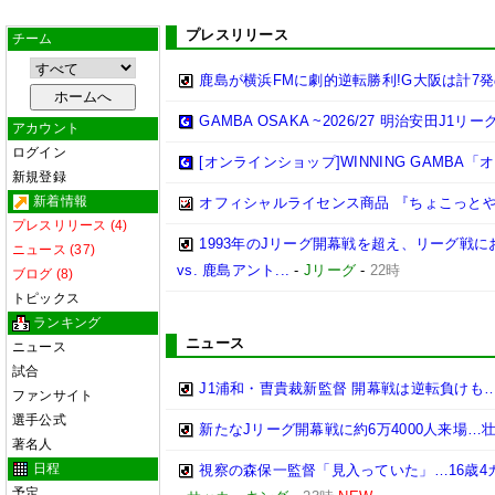
プレスリリース
チーム
鹿島が横浜FMに劇的逆転勝利!G大阪は計7発
GAMBA OSAKA ~2026/27 明治安田J1リ
アカウント
ログイン
[オンラインショップ]WINNING GAMB
新規登録
新着情報
オフィシャルライセンス商品 『ちょこっとや
プレスリリース (4)
1993年のJリーグ開幕戦を超え、リーグ戦にお
ニュース (37)
vs. 鹿島アント...
-
Jリーグ
-
22時
ブログ (8)
トピックス
ランキング
ニュース
ニュース
試合
J1浦和・曺貴裁新監督 開幕戦は逆転負け
ファンサイト
選手公式
新たなJリーグ開幕戦に約6万4000人来場
著名人
日程
視察の森保一監督「見入っていた」…16歳4
予定