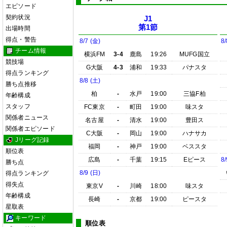
エピソード
契約状況
J1
第1節
出場時間
得点・警告
8/7 (金)
8/
チーム情報
横浜FM
3-4
鹿島
19:26
MUFG国立
競技場
G大阪
4-3
浦和
19:33
パナスタ
得点ランキング
8/8 (土)
勝ち点推移
柏
-
水戸
19:00
三協F柏
年齢構成
スタッフ
FC東京
-
町田
19:00
味スタ
関係者ニュース
名古屋
-
清水
19:00
豊田ス
関係者エピソード
C大阪
-
岡山
19:00
ハナサカ
Jリーグ記録
福岡
-
神戸
19:00
ベススタ
順位表
広島
-
千葉
19:15
Eピース
8/
勝ち点
8/9 (日)
得点ランキング
得失点
東京V
-
川崎
18:00
味スタ
年齢構成
長崎
-
京都
19:00
ピースタ
星取表
キーワード
順位表