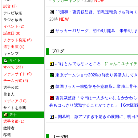
-
サッカーキング
-
23時
NEW
試合 (2)
J1浦和・曺貴裁監督、初戦逆転負けも前向
テレビ放送
23時
NEW
ラジオ放送
イベント (2)
サッカーJ1リーグ、初の8月開幕…来年6月
誕生日 (8)
チケット発売 (6)
選手出演 (4)
ブログ
キャンプ
サイト
J1はとんでもないところ
-
にゃんこユナイテ
すべて (23)
ファンサイト (9)
東京ゲームショウ2026の前売り券購入して
チーム公式 (4)
韓国サッカー前監督を任意聴取…業務上背任
選手公式
著名人
曺貴裁監督「今日は一人少ないにもかかわら
メディア (10)
身もはっきり認識することができた」【G大阪戦
サイトを推薦
選手
J開幕戦、激アツすぎる驚きの展開に、明日
選手名鑑 (1)
故障者
移籍
リーグ戦