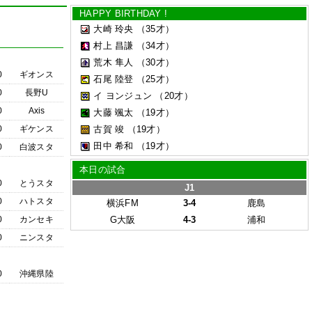
HAPPY BIRTHDAY !
大崎 玲央
（35才）
村上 昌謙
（34才）
荒木 隼人
（30才）
0
ギオンス
石尾 陸登
（25才）
0
長野U
イ ヨンジュン
（20才）
0
Axis
大藤 颯太
（19才）
0
ギケンス
古賀 竣
（19才）
田中 希和
（19才）
0
白波スタ
本日の試合
0
とうスタ
J1
0
ハトスタ
横浜FM
3-4
鹿島
0
カンセキ
G大阪
4-3
浦和
0
ニンスタ
0
沖縄県陸