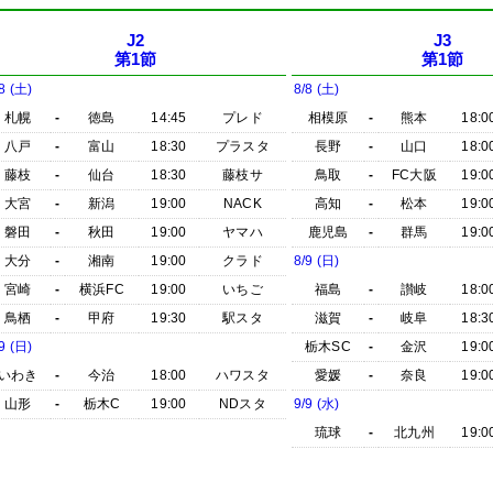
J2
J3
第1節
第1節
8 (土)
8/8 (土)
札幌
-
徳島
14:45
プレド
相模原
-
熊本
18:0
八戸
-
富山
18:30
プラスタ
長野
-
山口
18:0
藤枝
-
仙台
18:30
藤枝サ
鳥取
-
FC大阪
19:0
大宮
-
新潟
19:00
NACK
高知
-
松本
19:0
磐田
-
秋田
19:00
ヤマハ
鹿児島
-
群馬
19:0
大分
-
湘南
19:00
クラド
8/9 (日)
宮崎
-
横浜FC
19:00
いちご
福島
-
讃岐
18:0
鳥栖
-
甲府
19:30
駅スタ
滋賀
-
岐阜
18:3
9 (日)
栃木SC
-
金沢
19:0
いわき
-
今治
18:00
ハワスタ
愛媛
-
奈良
19:0
山形
-
栃木C
19:00
NDスタ
9/9 (水)
琉球
-
北九州
19:0