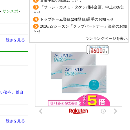
2
交通事故の発生について
3
「サトシ・カスミ・タケシ招待企画」中止のお知
-
サンスポ
-
らせ
4
トップチーム登録(2種登録)選手のお知らせ
5
2026/27シーズン「クラブパートナー」決定のお知
らせ
ランキングページを表示
続きを見る
しい姿を、僕自
続きを見る