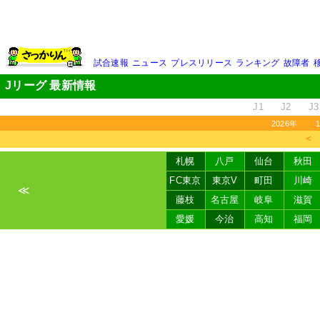
試合速報
ニュース
プレスリリース
ランキング
故障者
Jリーグ 最新情報
J1
J2
J3
2026年
＜
札幌
八戸
仙台
秋田
FC東京
東京V
町田
川崎
≪
藤枝
名古屋
岐阜
滋賀
愛媛
今治
高知
福岡