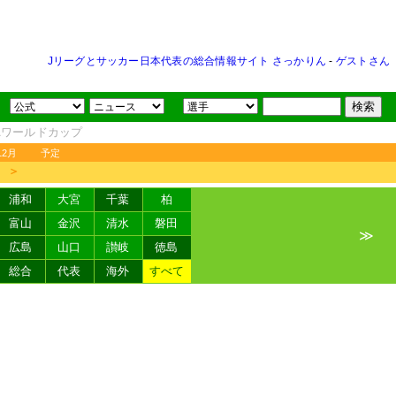
Jリーグとサッカー日本代表の総合情報サイト さっかりん
-
ゲストさん
FAワールドカップ
12月
予定
＞
浦和
大宮
千葉
柏
富山
金沢
清水
磐田
≫
広島
山口
讃岐
徳島
総合
代表
海外
すべて