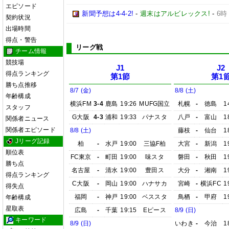
エピソード
新聞予想は4-4-2!
-
週末はアルビレックス!
-
6時
契約状況
出場時間
得点・警告
リーグ戦
チーム情報
競技場
J1
J2
得点ランキング
第1節
第1
勝ち点推移
8/7 (金)
8/8 (土)
年齢構成
横浜FM
3-4
鹿島
19:26
MUFG国立
札幌
-
徳島
1
スタッフ
G大阪
4-3
浦和
19:33
パナスタ
八戸
-
富山
1
関係者ニュース
関係者エピソード
8/8 (土)
藤枝
-
仙台
1
Jリーグ記録
柏
-
水戸
19:00
三協F柏
大宮
-
新潟
1
順位表
FC東京
-
町田
19:00
味スタ
磐田
-
秋田
1
勝ち点
名古屋
-
清水
19:00
豊田ス
大分
-
湘南
1
得点ランキング
C大阪
-
岡山
19:00
ハナサカ
宮崎
-
横浜FC
1
得失点
福岡
-
神戸
19:00
ベススタ
鳥栖
-
甲府
1
年齢構成
星取表
広島
-
千葉
19:15
Eピース
8/9 (日)
キーワード
8/9 (日)
いわき
-
今治
1