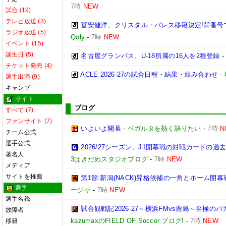
7時
NEW
試合 (19)
テレビ放送 (3)
冨安健洋、クリスタル・パレス移籍決定!背番号
ラジオ放送 (5)
Qoly
-
7時
NEW
イベント (15)
誕生日 (5)
名古屋グランパス、U-18所属の16人を2種登録
チケット発売 (4)
ACLE 2026-27の試合日程・結果・組み合わせ
-
選手出演 (9)
キャンプ
サイト
ブログ
すべて (7)
ファンサイト (7)
いよいよ開幕
-
ベガルタを熱く語りたい
-
7時
N
チーム公式
選手公式
2026/27シーズン、J1開幕戦の対戦カードの
著名人
3はきだめスタジオブログ
-
7時
NEW
メディア
サイトを推薦
第1節:新潟(NACK)昇格候補の一角とホーム開幕
選手
ージャ
-
7時
NEW
選手名鑑
試合観戦記2026-27～横浜FMvs鹿島～至極
故障者
kazumaxのFIELD OF Soccer ブログ!
-
7時
NEW
移籍