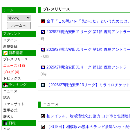
プレスリリース
チーム
金子「この戦いを『良かった』というためには
2026/27明治安田J1リーグ 第1節 鹿島アント
アカウント
時
ログイン
新規登録
2026/27明治安田J1リーグ 第1節 鹿島アント
新着情報
-
0時
プレスリリース
ニュース (18)
2026/27明治安田J1リーグ 第1節 鹿島アント
ブログ (4)
0時
トピックス
ランキング
【2026/27明治安田J3リーグ】ミライロチケ
ニュース
試合
ファンサイト
ニュース
選手公式
柏レイソル、地域活性化に協力 白井市と包括連携
著名人
日程
【8月8日】相模原vs熊本のテレビ放送/ネット配
予定