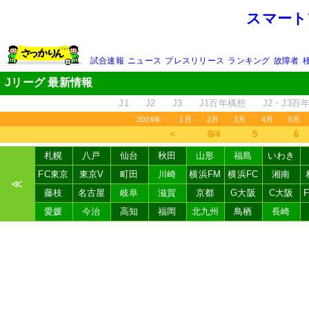
スマート
試合速報
ニュース
プレスリリース
ランキング
故障者
Jリーグ 最新情報
J1
J2
J3
J1百年構想
J2・J3百
2026年
1月
2月
3月
4月
5月
＜
8/4
5
6
札幌
八戸
仙台
秋田
山形
福島
いわき
FC東京
東京V
町田
川崎
横浜FM
横浜FC
湘南
≪
藤枝
名古屋
岐阜
滋賀
京都
G大阪
C大阪
愛媛
今治
高知
福岡
北九州
鳥栖
長崎