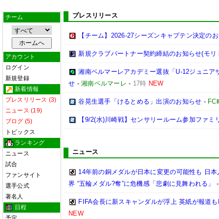
プレスリリース
チーム
【チーム】2026-27シーズンキャプテン決定の
新規クラブパートナー契約締結のお知らせ(モリ
アカウント
ログイン
湘南ベルマーレアカデミー選抜「U-12ジュニア
新規登録
せ
-
湘南ベルマーレ
-
17時
NEW
新着情報
プレスリリース (3)
谷晃生選手「けるとめる」出演のお知らせ
-
F
ニュース (19)
【9/2(水)川崎戦】センサリールーム参加ファ
ブログ (5)
トピックス
ランキング
ニュース
ニュース
試合
14年前の銅メダルが日本に変更の可能性も 日
ファンサイト
界 “五輪メダル?奪”に危機感「悲劇に見舞われる」
選手公式
著名人
FIFA会長に新スキャンダルが浮上 英紙が報道も
日程
NEW
予定