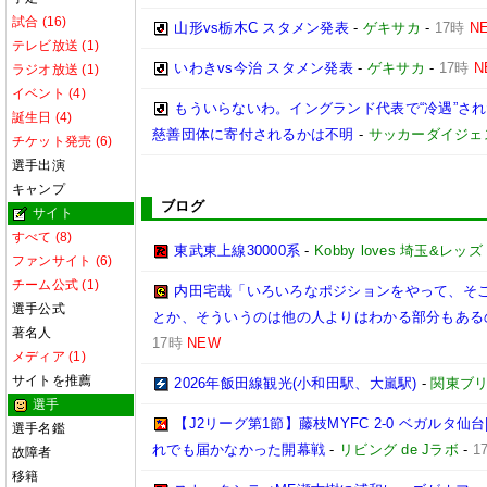
試合 (16)
山形vs栃木C スタメン発表
-
ゲキサカ
-
17時
N
テレビ放送 (1)
いわきvs今治 スタメン発表
-
ゲキサカ
-
17時
N
ラジオ放送 (1)
イベント (4)
もういらないわ。イングランド代表で“冷遇”さ
誕生日 (4)
慈善団体に寄付されるかは不明
-
サッカーダイジェ
チケット発売 (6)
選手出演
キャンプ
ブログ
サイト
すべて (8)
東武東上線30000系
-
Kobby loves 埼玉&レッズ
ファンサイト (6)
チーム公式 (1)
内田宅哉「いろいろなポジションをやって、そ
選手公式
とか、そういうのは他の人よりはわかる部分もあるの
著名人
17時
NEW
メディア (1)
サイトを推薦
2026年飯田線観光(小和田駅、大嵐駅)
-
関東ブリ
選手
【J2リーグ第1節】藤枝MYFC 2-0 ベガルタ
選手名鑑
れでも届かなかった開幕戦
-
リビング de Jラボ
-
1
故障者
移籍