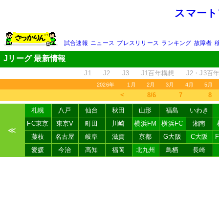
スマート
試合速報
ニュース
プレスリリース
ランキング
故障者
Jリーグ 最新情報
J1
J2
J3
J1百年構想
J2・J3百
2026年
1月
2月
3月
4月
5月
＜
8/6
7
8
札幌
八戸
仙台
秋田
山形
福島
いわき
FC東京
東京V
町田
川崎
横浜FM
横浜FC
湘南
≪
藤枝
名古屋
岐阜
滋賀
京都
G大阪
C大阪
愛媛
今治
高知
福岡
北九州
鳥栖
長崎