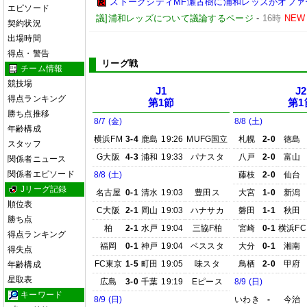
ストークシティMF瀬古樹に浦和レッズがオフ
エピソード
議]浦和レッズについて議論するページ
-
16時
NEW
契約状況
出場時間
得点・警告
リーグ戦
チーム情報
競技場
J1
J2
得点ランキング
第1節
第1
勝ち点推移
8/7 (金)
8/8 (土)
年齢構成
横浜FM
3-4
鹿島
19:26
MUFG国立
札幌
2-0
徳島
スタッフ
G大阪
4-3
浦和
19:33
パナスタ
八戸
2-0
富山
関係者ニュース
関係者エピソード
8/8 (土)
藤枝
2-0
仙台
Jリーグ記録
名古屋
0-1
清水
19:03
豊田ス
大宮
1-0
新潟
順位表
C大阪
2-1
岡山
19:03
ハナサカ
磐田
1-1
秋田
勝ち点
柏
2-1
水戸
19:04
三協F柏
宮崎
0-1
横浜FC
得点ランキング
福岡
0-1
神戸
19:04
ベススタ
大分
0-1
湘南
得失点
FC東京
1-5
町田
19:05
味スタ
鳥栖
2-0
甲府
年齢構成
星取表
広島
3-0
千葉
19:19
Eピース
8/9 (日)
キーワード
8/9 (日)
いわき
-
今治