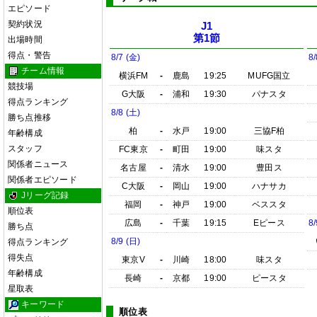
エピソード
契約状況
J1
第1節
出場時間
得点・警告
8/7 (金)
8/
チーム情報
横浜FM
-
鹿島
19:25
MUFG国立
競技場
G大阪
-
浦和
19:30
パナスタ
得点ランキング
8/8 (土)
勝ち点推移
柏
-
水戸
19:00
三協F柏
年齢構成
スタッフ
FC東京
-
町田
19:00
味スタ
関係者ニュース
名古屋
-
清水
19:00
豊田ス
関係者エピソード
C大阪
-
岡山
19:00
ハナサカ
Jリーグ記録
福岡
-
神戸
19:00
ベススタ
順位表
広島
-
千葉
19:15
Eピース
8/
勝ち点
8/9 (日)
得点ランキング
得失点
東京V
-
川崎
18:00
味スタ
年齢構成
長崎
-
京都
19:00
ピースタ
星取表
キーワード
順位表