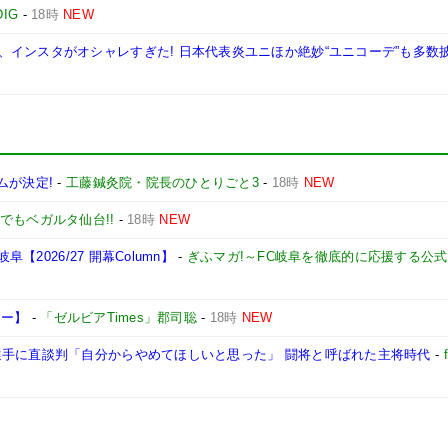
DIG
-
18時
NEW
インスタがオシャレすぎた! 日本代表炎ユニほか絶妙“ユニコーデ”も多数
ムが決定!
-
工藤鍼灸院・院長のひとりごと3
-
18時
NEW
でもベガルタ仙台!!
-
18時
NEW
【2026/27 開幕Column】
-
ぎふマガ!～FC岐阜を徹底的に応援する公
ュー】
-
「ゼルビアTimes」郡司聡
-
18時
NEW
選手に直談判「自分からやめてほしいと思った」 闘将と呼ばれた主将時代
-