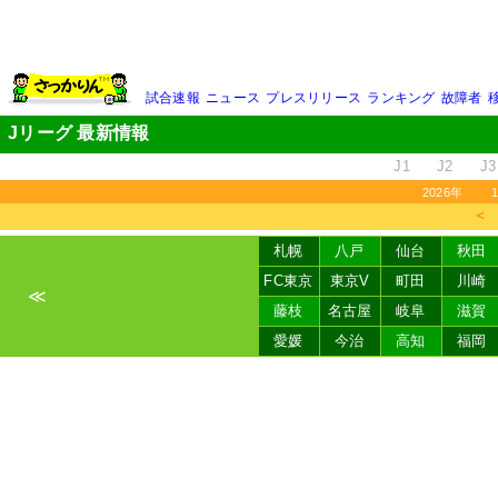
試合速報
ニュース
プレスリリース
ランキング
故障者
Jリーグ 最新情報
J1
J2
J3
2026年
＜
札幌
八戸
仙台
秋田
FC東京
東京V
町田
川崎
≪
藤枝
名古屋
岐阜
滋賀
愛媛
今治
高知
福岡