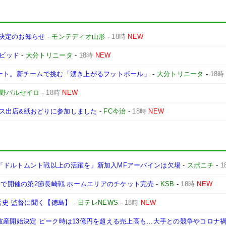
ン決定のお知らせ
-
モンテディオ山形
-
18時
NEW
デイビッド
-
大分トリニータ
-
18時
NEW
タート。新チームで挑む「湧き上がるフットボール」
-
大分トリニータ
-
18時
長野パルセイロ
-
18時
NEW
ス出店&紙おどりに参加しました
-
FC今治
-
18時
NEW
「ドルトムント戦以上の活躍を」新加入MFアーバインは欠場
-
スポニチ
-
1
アムで開催の第2節長崎戦 ホームエリアのチケット完売
-
KSB
-
18時
NEW
岳史 監督に聞く【徳島】
-
日テレNEWS
-
18時
NEW
破産開始決定 ピーク時は13億円を超える売上高も…大手との競争やコロナ