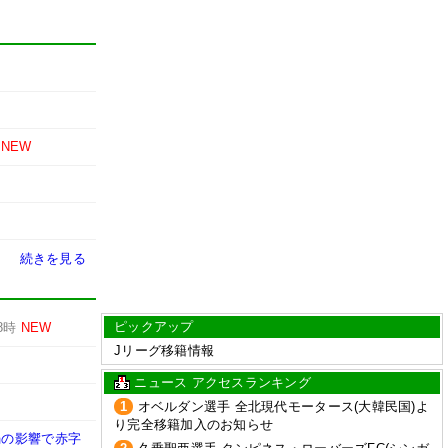
NEW
続きを見る
ピックアップ
8時
NEW
Jリーグ移籍情報
ニュース アクセスランキング
1
オベルダン選手 全北現代モータース(大韓民国)よ
り完全移籍加入のお知らせ
禍の影響で赤字