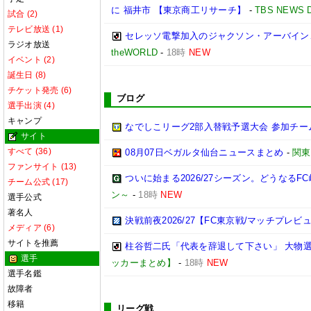
に 福井市 【東京商工リサーチ】
-
TBS NEWS 
試合 (2)
テレビ放送 (1)
セレッソ電撃加入のジャクソン・アーバイン、
ラジオ放送
theWORLD
-
18時
NEW
イベント (2)
誕生日 (8)
チケット発売 (6)
ブログ
選手出演 (4)
キャンプ
なでしこリーグ2部入替戦予選大会 参加チー
サイト
すべて (36)
08月07日ベガルタ仙台ニュースまとめ
-
関東
ファンサイト (13)
ついに始まる2026/27シーズン。どうなるFC岐阜
チーム公式 (17)
ン～
-
18時
NEW
選手公式
著名人
決戦前夜2026/27【FC東京戦/マッチプレビ
メディア (6)
サイトを推薦
柱谷哲二氏「代表を辞退して下さい」 大物
選手
ッカーまとめ】
-
18時
NEW
選手名鑑
故障者
移籍
リーグ戦