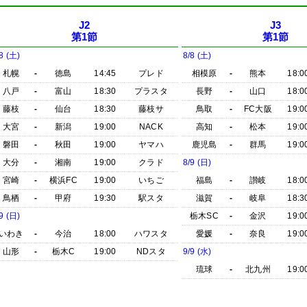
J2
J3
第1節
第1節
8 (土)
8/8 (土)
札幌
-
徳島
14:45
プレド
相模原
-
熊本
18:0
八戸
-
富山
18:30
プラスタ
長野
-
山口
18:0
藤枝
-
仙台
18:30
藤枝サ
鳥取
-
FC大阪
19:0
大宮
-
新潟
19:00
NACK
高知
-
松本
19:0
磐田
-
秋田
19:00
ヤマハ
鹿児島
-
群馬
19:0
大分
-
湘南
19:00
クラド
8/9 (日)
宮崎
-
横浜FC
19:00
いちご
福島
-
讃岐
18:0
鳥栖
-
甲府
19:30
駅スタ
滋賀
-
岐阜
18:3
9 (日)
栃木SC
-
金沢
19:0
いわき
-
今治
18:00
ハワスタ
愛媛
-
奈良
19:0
山形
-
栃木C
19:00
NDスタ
9/9 (水)
琉球
-
北九州
19:0