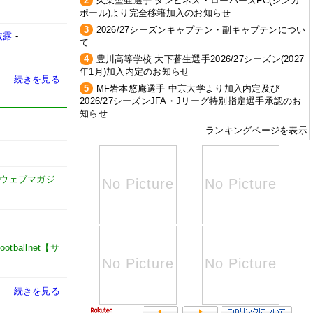
2
久乗聖亜選手 タンピネス・ローバーズFC(シンガ
ポール)より完全移籍加入のお知らせ
3
2026/27シーズンキャプテン・副キャプテンについ
披露
-
て
4
豊川高等学校 大下蒼生選手2026/27シーズン(2027
年1月)加入内定のお知らせ
続きを見る
5
MF岩本悠庵選手 中京大学より加入内定及び
2026/27シーズンJFA・Jリーグ特別指定選手承認のお
知らせ
ランキングページを表示
式ウェブマガジ
footballnet【サ
続きを見る