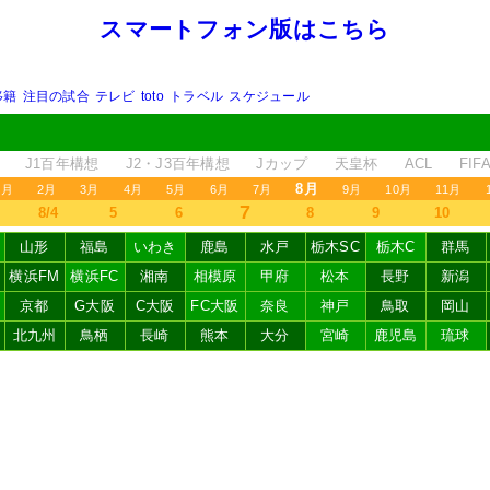
スマートフォン版はこちら
移籍
注目の試合
テレビ
toto
トラベル
スケジュール
J1百年構想
J2・J3百年構想
Jカップ
天皇杯
ACL
FI
8月
1月
2月
3月
4月
5月
6月
7月
9月
10月
11月
7
8/4
5
6
8
9
10
山形
福島
いわき
鹿島
水戸
栃木SC
栃木C
群馬
横浜FM
横浜FC
湘南
相模原
甲府
松本
長野
新潟
京都
G大阪
C大阪
FC大阪
奈良
神戸
鳥取
岡山
北九州
鳥栖
長崎
熊本
大分
宮崎
鹿児島
琉球