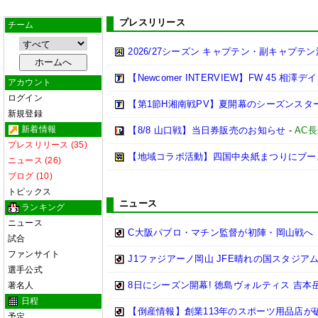
プレスリリース
チーム
2026/27シーズン キャプテン・副キャプテ
【Newcomer INTERVIEW】FW 45 相澤
アカウント
ログイン
【第1節H湘南戦PV】夏開幕のシーズンス
新規登録
新着情報
【8/8 山口戦】当日券販売のお知らせ
-
AC
プレスリリース (35)
【地域コラボ活動】四国中央紙まつりにブー
ニュース (26)
ブログ (10)
トピックス
ニュース
ランキング
ニュース
C大阪パブロ・マチン監督が初陣・岡山戦へ
試合
ファンサイト
J1ファジアーノ岡山 JFE晴れの国スタジ
選手公式
8日にシーズン開幕! 徳島ヴォルティス 吉本
著名人
日程
【倒産情報】創業113年のスポーツ用品店が
予定