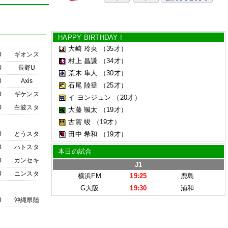
HAPPY BIRTHDAY !
大崎 玲央
（35才）
0
ギオンス
村上 昌謙
（34才）
0
長野U
荒木 隼人
（30才）
0
Axis
石尾 陸登
（25才）
0
ギケンス
イ ヨンジュン
（20才）
0
白波スタ
大藤 颯太
（19才）
古賀 竣
（19才）
0
とうスタ
田中 希和
（19才）
0
ハトスタ
本日の試合
0
カンセキ
J1
0
ニンスタ
横浜FM
19:25
鹿島
G大阪
19:30
浦和
0
沖縄県陸