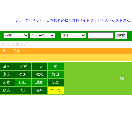
Jリーグとサッカー日本代表の総合情報サイト さっかりん
-
ゲストさん
FAワールドカップ
12月
予定
＞
浦和
大宮
千葉
柏
富山
金沢
清水
磐田
≫
広島
山口
讃岐
徳島
総合
代表
海外
すべて