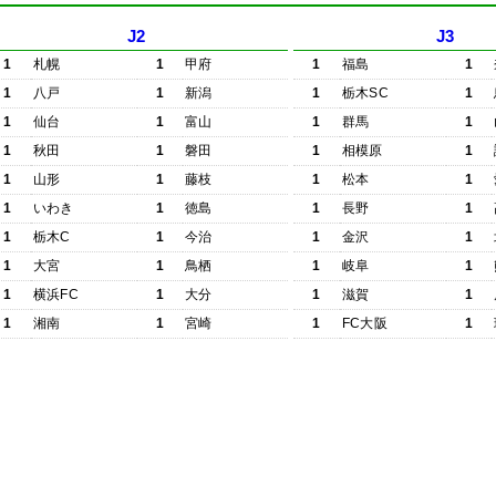
J2
J3
1
札幌
1
甲府
1
福島
1
1
八戸
1
新潟
1
栃木SC
1
1
仙台
1
富山
1
群馬
1
1
秋田
1
磐田
1
相模原
1
1
山形
1
藤枝
1
松本
1
1
いわき
1
徳島
1
長野
1
1
栃木C
1
今治
1
金沢
1
1
大宮
1
鳥栖
1
岐阜
1
1
横浜FC
1
大分
1
滋賀
1
1
湘南
1
宮崎
1
FC大阪
1