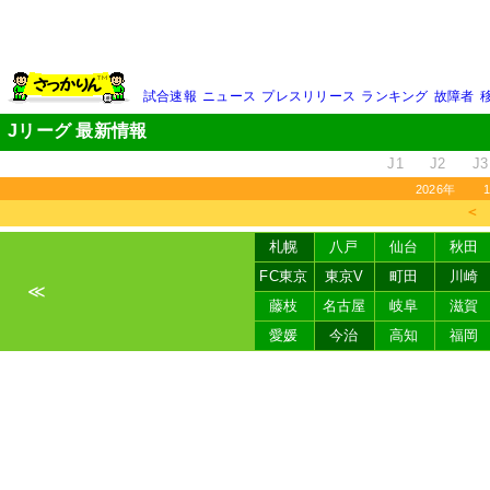
試合速報
ニュース
プレスリリース
ランキング
故障者
Jリーグ 最新情報
J1
J2
J3
2026年
＜
札幌
八戸
仙台
秋田
FC東京
東京V
町田
川崎
≪
藤枝
名古屋
岐阜
滋賀
愛媛
今治
高知
福岡