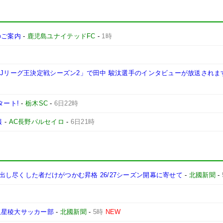
施のご案内
-
鹿児島ユナイテッドFC
-
1時
西Jリーグ王決定戦シーズン2」で田中 駿汰選手のインタビューが放送されま
タート!
-
栃木SC
-
6日22時
報
-
AC長野パルセイロ
-
6日21時
し尽くした者だけがつかむ昇格 26/27シーズン開幕に寄せて
-
北國新聞
-
沢星稜大サッカー部
-
北國新聞
-
5時
NEW