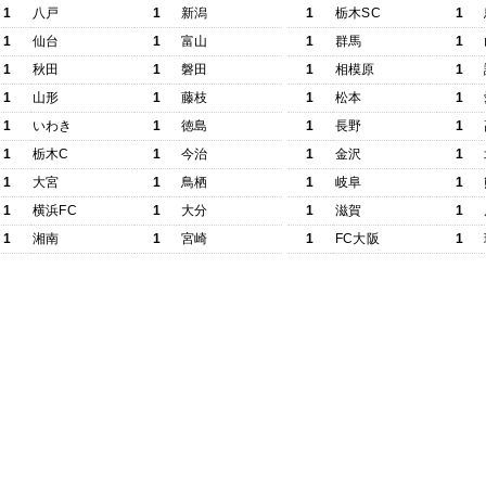
1
八戸
1
新潟
1
栃木SC
1
1
仙台
1
富山
1
群馬
1
1
秋田
1
磐田
1
相模原
1
1
山形
1
藤枝
1
松本
1
1
いわき
1
徳島
1
長野
1
1
栃木C
1
今治
1
金沢
1
1
大宮
1
鳥栖
1
岐阜
1
1
横浜FC
1
大分
1
滋賀
1
1
湘南
1
宮崎
1
FC大阪
1