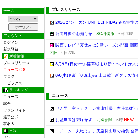
プレスリリース
チーム
2026/27シーズン UNITEDFRIDAY企画実
公開練習のお知らせ
-
SC相模原
-
6日23時
アカウント
ログイン
関西テレビ「夏休みはJ!新シーズン開幕!関
新規登録
大阪
-
6日22時
新着情報
プレスリリース
8月9日(日)ホーム開幕戦より新イベントがス
ニュース (28)
8/6(木)更新【8/8(土)vs.山口戦】新グッズ情
ブログ
トピックス
ランキング
ニュース
ニュース
試合
〈万里一空～カターレ富山社長・左伴繁雄〉出
ファンサイト
選手公式
お盆期間は登庁せず
-
北國新聞
-
5時
NEW
著名人
日程
「チーム一丸戦う」、天皇杯出場で抱負 金
予定