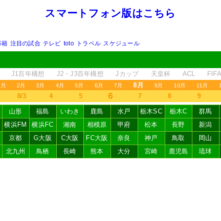
スマートフォン版はこちら
移籍
注目の試合
テレビ
toto
トラベル
スケジュール
J1百年構想
J2・J3百年構想
Jカップ
天皇杯
ACL
FI
8月
1月
2月
3月
4月
5月
6月
7月
9月
10月
11月
6
8/3
4
5
7
8
9
山形
福島
いわき
鹿島
水戸
栃木SC
栃木C
群馬
横浜FM
横浜FC
湘南
相模原
甲府
松本
長野
新潟
京都
G大阪
C大阪
FC大阪
奈良
神戸
鳥取
岡山
北九州
鳥栖
長崎
熊本
大分
宮崎
鹿児島
琉球