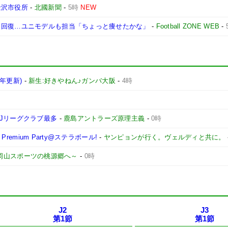
金沢市役所
-
北國新聞
-
5時
NEW
ら回復…ユニモデルも担当「ちょっと痩せたかな」
-
Football ZONE WEB
-
6年更新)
-
新生:好きやねん♪ガンバ大阪
-
4時
Jリーグクラブ最多
-
鹿島アントラーズ原理主義
-
0時
remium Party@ステラボール!
-
ヤンピョンが行く。ヴェルディと共に。
 ～岡山スポーツの桃源郷へ～
-
0時
J2
J3
第1節
第1節