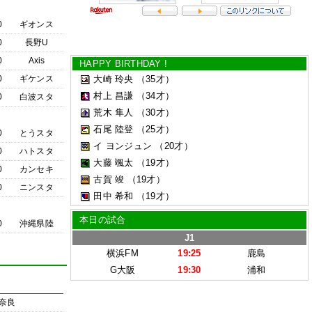
0
ギオンス
0
長野U
0
Axis
HAPPY BIRTHDAY !
0
ギケンス
大崎 玲央
（35才）
村上 昌謙
（34才）
0
白波スタ
荒木 隼人
（30才）
石尾 陸登
（25才）
0
とうスタ
イ ヨンジュン
（20才）
0
ハトスタ
大藤 颯太
（19才）
0
カンセキ
古賀 竣
（19才）
0
ニンスタ
田中 希和
（19才）
本日の試合
0
沖縄県陸
J1
横浜FM
19:25
鹿島
G大阪
19:30
浦和
奈良