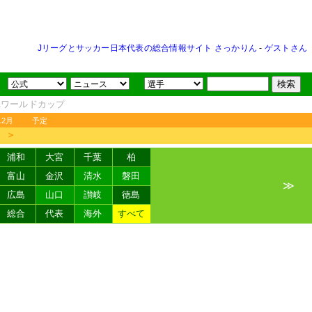
Jリーグとサッカー日本代表の総合情報サイト さっかりん
-
ゲストさん
FAワールドカップ
12月
予定
＞
浦和
大宮
千葉
柏
富山
金沢
清水
磐田
≫
広島
山口
讃岐
徳島
総合
代表
海外
すべて