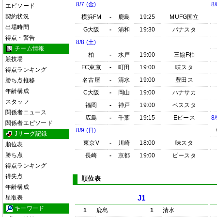
8/7 (金)
8/
エピソード
契約状況
横浜FM
-
鹿島
19:25
MUFG国立
出場時間
G大阪
-
浦和
19:30
パナスタ
得点・警告
8/8 (土)
チーム情報
柏
-
水戸
19:00
三協F柏
競技場
FC東京
-
町田
19:00
味スタ
得点ランキング
名古屋
-
清水
19:00
豊田ス
勝ち点推移
年齢構成
C大阪
-
岡山
19:00
ハナサカ
スタッフ
福岡
-
神戸
19:00
ベススタ
関係者ニュース
広島
-
千葉
19:15
Eピース
8/
関係者エピソード
8/9 (日)
Jリーグ記録
東京V
-
川崎
18:00
味スタ
順位表
勝ち点
長崎
-
京都
19:00
ピースタ
得点ランキング
得失点
順位表
年齢構成
星取表
J1
キーワード
1
鹿島
1
清水