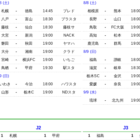
8 (土)
8/8 (土)
札幌
-
徳島
14:45
プレド
相模原
-
熊本
18:0
八戸
-
富山
18:30
プラスタ
長野
-
山口
18:0
藤枝
-
仙台
18:30
藤枝サ
鳥取
-
FC大阪
19:0
大宮
-
新潟
19:00
NACK
高知
-
松本
19:0
磐田
-
秋田
19:00
ヤマハ
鹿児島
-
群馬
19:0
大分
-
湘南
19:00
クラド
8/9 (日)
宮崎
-
横浜FC
19:00
いちご
福島
-
讃岐
18:0
鳥栖
-
甲府
19:30
駅スタ
滋賀
-
岐阜
18:3
9 (日)
栃木SC
-
金沢
19:0
いわき
-
今治
18:00
ハワスタ
愛媛
-
奈良
19:0
山形
-
栃木C
19:00
NDスタ
9/9 (水)
琉球
-
北九州
19:0
J2
J3
1
札幌
1
甲府
1
福島
1