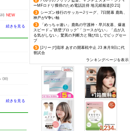
2
バルサのフリック監督、マンチェスター・シティ
ーMFロドリ獲得のため電話説得 地元紙報道[0:21]
3
シーズン移行のサッカーJリーグ、7日開幕 鹿島、
5時
NEW
神戸がV争い軸
3
「めっちゃ速い」鹿島の守護神・早川友基、爆速
続きを見る
スピード→“鉄壁ブロック”「コースがない」「点が入
る気がしない」驚異の判断力と飛び出しでビッグセー
ブ
5
[Jリーグ]琉球 あすの開幕戦中止 J3 来月9日に代
替試合
ランキングページを表示
-
0時
続きを見る