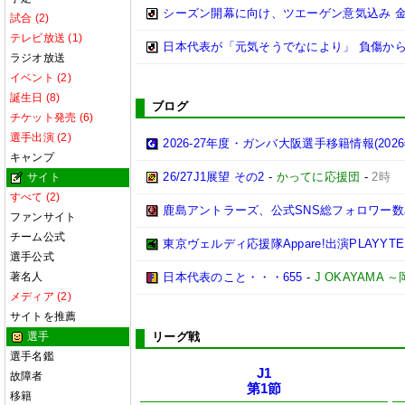
シーズン開幕に向け、ツエーゲン意気込み 
試合 (2)
テレビ放送 (1)
日本代表が「元気そうでなにより」 負傷か
ラジオ放送
イベント (2)
誕生日 (8)
ブログ
チケット発売 (6)
選手出演 (2)
2026-27年度・ガンバ大阪選手移籍情報(202
キャンプ
26/27J1展望 その2
-
かってに応援団
-
2時
サイト
すべて (2)
鹿島アントラーズ、公式SNS総フォロワー数
ファンサイト
チーム公式
東京ヴェルディ応援隊Appare!出演PLAYYTE P
選手公式
著名人
日本代表のこと・・・655
-
J OKAYAMA
メディア (2)
サイトを推薦
選手
リーグ戦
選手名鑑
J1
故障者
第1節
移籍