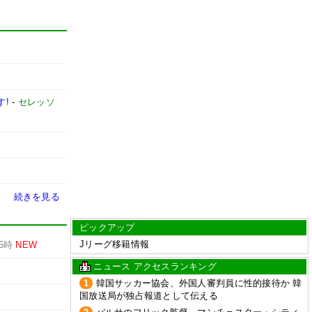
す!
-
セレッソ
続きを見る
ピックアップ
Jリーグ移籍情報
5時
NEW
ニュース アクセスランキング
1
韓国サッカー協会、外国人審判員に性的接待か 韓
国放送局が独占報道として伝える