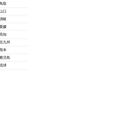
鳥取
山口
讃岐
愛媛
高知
北九州
熊本
鹿児島
琉球