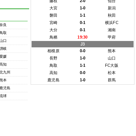
藤枝
2-0
仙台
大宮
1-0
新潟
磐田
1-1
秋田
宮崎
0-1
横浜FC
奈良
大分
0-1
湘南
鳥取
鳥栖
19:30
甲府
山口
J3
讃岐
相模原
0-0
熊本
愛媛
長野
1-0
山口
高知
鳥取
1-1
FC大阪
北九州
高知
0-0
松本
鹿児島
1-0
群馬
熊本
鹿児島
琉球