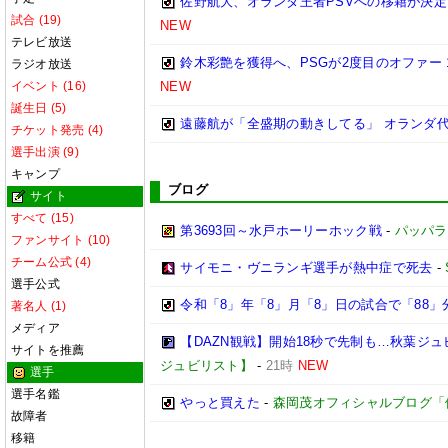
佐野航大、オランダ王者PSVへの移籍が決定
試合 (19)
NEW
テレビ放送
鈴木彩艶を獲得へ、PSGが2度目のオファー
ラジオ放送
イベント (16)
NEW
誕生日 (5)
遠藤航が「全盛期の動きしてる」 オランダ
チケット発売 (4)
選手出演 (9)
キャンプ
ブログ
サイト
すべて (15)
第3693回～水戸ホーリーホック戦
-
パッパラ
ファンサイト (10)
チーム公式 (4)
サイモニ・ヴニランギ選手が熱中症で死去
-
選手公式
令和「8」年「8」月「8」日の試合で「88
著名人 (1)
メディア
【DAZN観戦】開始18秒で先制も…秋葉ジュビ
サイトを推薦
ジュビリスト】
-
21時
NEW
選手
選手名鑑
やっと買えた
-
森岡茂オフィシャルブログ「優しい
故障者
移籍