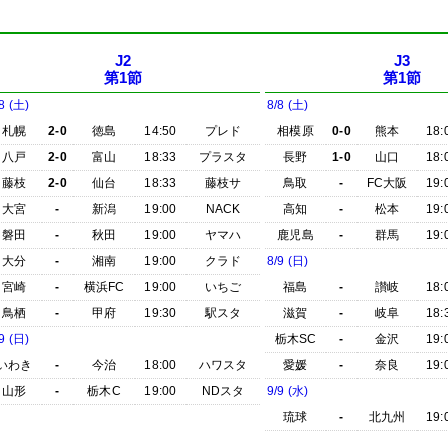
J2
J3
第1節
第1節
8 (土)
8/8 (土)
札幌
2-0
徳島
14:50
プレド
相模原
0-0
熊本
18:
八戸
2-0
富山
18:33
プラスタ
長野
1-0
山口
18:
藤枝
2-0
仙台
18:33
藤枝サ
鳥取
-
FC大阪
19:
大宮
-
新潟
19:00
NACK
高知
-
松本
19:
磐田
-
秋田
19:00
ヤマハ
鹿児島
-
群馬
19:
大分
-
湘南
19:00
クラド
8/9 (日)
宮崎
-
横浜FC
19:00
いちご
福島
-
讃岐
18:
鳥栖
-
甲府
19:30
駅スタ
滋賀
-
岐阜
18:
9 (日)
栃木SC
-
金沢
19:
いわき
-
今治
18:00
ハワスタ
愛媛
-
奈良
19:
山形
-
栃木C
19:00
NDスタ
9/9 (水)
琉球
-
北九州
19: