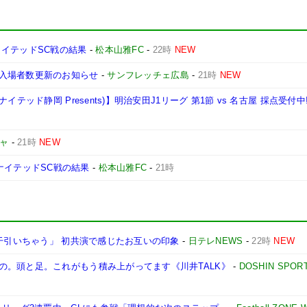
知ユナイテッドSC戦の結果
-
松本山雅FC
-
22時
NEW
入場者数更新のお知らせ
-
サンフレッチェ広島
-
21時
NEW
テッド静岡 Presents)】明治安田J1リーグ 第1節 vs 名古屋 採点受付中
ャ
-
21時
NEW
知ユナイテッドSC戦の結果
-
松本山雅FC
-
21時
若干引いちゃう」 初共演で感じたお互いの印象
-
日テレNEWS
-
22時
NEW
の。頭と足。これがもう積み上がってます《川井TALK》
-
DOSHIN SPOR