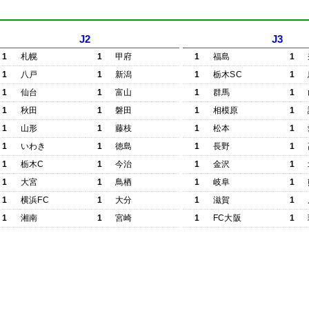
J2
J3
1
札幌
1
甲府
1
福島
1
1
八戸
1
新潟
1
栃木SC
1
1
仙台
1
富山
1
群馬
1
1
秋田
1
磐田
1
相模原
1
1
山形
1
藤枝
1
松本
1
1
いわき
1
徳島
1
長野
1
1
栃木C
1
今治
1
金沢
1
1
大宮
1
鳥栖
1
岐阜
1
1
横浜FC
1
大分
1
滋賀
1
1
湘南
1
宮崎
1
FC大阪
1