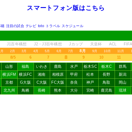
スマートフォン版はこちら
移籍
注目の試合
テレビ
toto
トラベル
スケジュール
J1百年構想
J2・J3百年構想
Jカップ
天皇杯
ACL
FI
8月
1月
2月
3月
4月
5月
6月
7月
9月
10月
11月
8
8/5
6
7
9
10
11
山形
福島
いわき
鹿島
水戸
栃木SC
栃木C
群馬
横浜FM
横浜FC
湘南
相模原
甲府
松本
長野
新潟
京都
G大阪
C大阪
FC大阪
奈良
神戸
鳥取
岡山
北九州
鳥栖
長崎
熊本
大分
宮崎
鹿児島
琉球