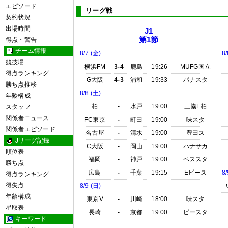
エピソード
リーグ戦
契約状況
出場時間
J1
第1節
得点・警告
チーム情報
8/7 (金)
8/
競技場
横浜FM
3-4
鹿島
19:26
MUFG国立
得点ランキング
G大阪
4-3
浦和
19:33
パナスタ
勝ち点推移
8/8 (土)
年齢構成
柏
-
水戸
19:00
三協F柏
スタッフ
関係者ニュース
FC東京
-
町田
19:00
味スタ
関係者エピソード
名古屋
-
清水
19:00
豊田ス
Jリーグ記録
C大阪
-
岡山
19:00
ハナサカ
順位表
福岡
-
神戸
19:00
ベススタ
勝ち点
広島
-
千葉
19:15
Eピース
8/
得点ランキング
得失点
8/9 (日)
年齢構成
東京V
-
川崎
18:00
味スタ
星取表
長崎
-
京都
19:00
ピースタ
キーワード