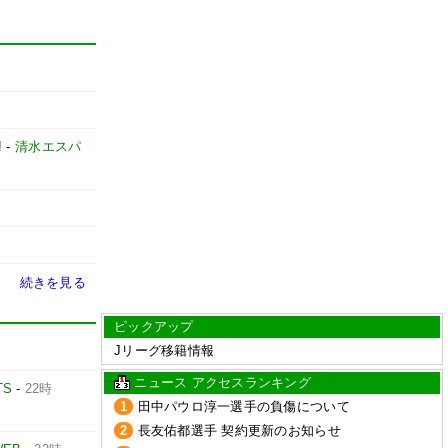
!
-
清水エスパ
続きを見る
ピックアップ
Jリーグ移籍情報
ニュース アクセスランキング
TS
-
22時
1
田中パウロ淳一選手の負傷について
2
長友佑都選手 契約更新のお知らせ