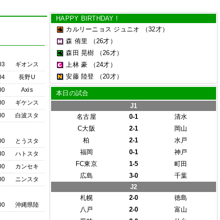
HAPPY BIRTHDAY !
カルリーニョス ジュニオ
（32才）
森 侑里
（26才）
森田 晃樹
（26才）
03
ギオンス
上林 豪
（24才）
安藤 陸登
（20才）
04
長野U
00
Axis
本日の試合
00
ギケンス
J1
00
白波スタ
名古屋
0-1
清水
C大阪
2-1
岡山
柏
2-1
水戸
00
とうスタ
福岡
0-1
神戸
30
ハトスタ
FC東京
1-5
町田
00
カンセキ
広島
3-0
千葉
00
ニンスタ
J2
札幌
2-0
徳島
00
沖縄県陸
八戸
2-0
富山