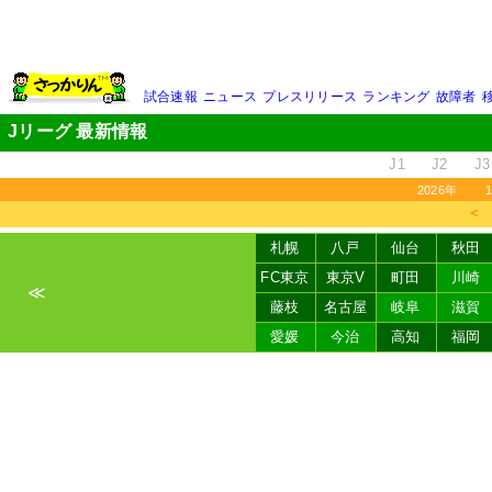
試合速報
ニュース
プレスリリース
ランキング
故障者
Jリーグ 最新情報
J1
J2
J3
2026年
＜
札幌
八戸
仙台
秋田
FC東京
東京V
町田
川崎
≪
藤枝
名古屋
岐阜
滋賀
愛媛
今治
高知
福岡