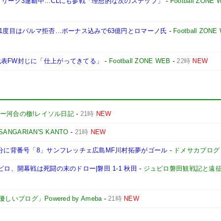
 リーグ3連覇中…CLにも参戦「理想的な次のステップ」
-
Football ZONE 
 1度目はパルマ拒否…ボーナス込みで63億円とロマーノ氏
-
Football ZONE
代表FW封じに「仕上がってきてる」
-
Football ZONE WEB
-
22時
NEW
ー河合の檄!レイソル日記
-
21時
NEW
SANGARIAN'S KANTO
-
21時
NEW
」分に背番号「8」サンフレッチェ広島MF川村拓夢がゴール
-
ドメサカブログ
ロ、開幕戦は死闘の末のドロー|磐田 1-1 秋田
-
ジュビロ磐田観戦記と遠
ブログ」Powered by Ameba
-
21時
NEW