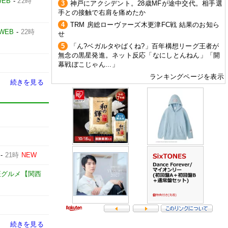
WEB
-
22時
3
神戸にアクシデント。28歳MFが途中交代。相手選
手との接触で右肩を痛めたか
4
TRM 房総ローヴァーズ木更津FC戦 結果のお知ら
 WEB
-
22時
せ
5
「ん?ベガルタやばくね?」百年構想リーグ王者が
無念の黒星発進。ネット反応「なにしとんねん」「開
幕戦ぼこじゃん...」
ランキングページを表示
続きを見る
-
21時
NEW
征グルメ【関西
続きを見る