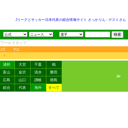
Jリーグとサッカー日本代表の総合情報サイト さっかりん
-
ゲストさん
FAワールドカップ
12月
予定
＞
浦和
大宮
千葉
柏
富山
金沢
清水
磐田
≫
広島
山口
讃岐
徳島
総合
代表
海外
すべて