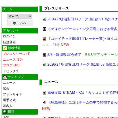
プレスリリース
チーム
2026/27明治安田J3リーグ 第1節 vs 高
エディオンピースウイング広島における最多
アカウント
ログイン
【ユナイテッドBESTプレーヤー賞(トヨタユナイ
新規登録
ルス
-
21時
NEW
新着情報
プレスリリース (4)
8/8・新潟戦 試合終了
-
RB大宮アルディージ
ニュース (80)
2026/27 明治安田J3リーグ 第1節 vs 高
ブログ (10)
トピックス
ランキング
ニュース
ニュース
試合
高橋文哉 &TEAM・Kは「カッコよすぎて
ファンサイト
選手公式
《徳島戦後》エゴはチームの中で発揮するも
著名人
NEW
日程
予定