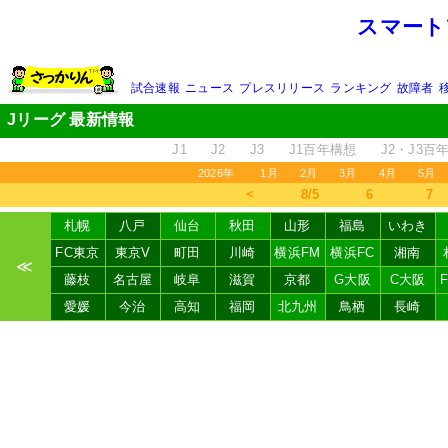
スマート
試合速報
ニュース
プレスリリース
ランキング
故障者
Jリーグ 最新情報
J1
J2
J3
J1百年構想
J2・J3百
2026年
1月
2月
3月
4月
5月
＜
8/5
6
7
札幌
八戸
仙台
秋田
山形
福島
いわき
FC東京
東京V
町田
川崎
横浜FM
横浜FC
湘南
≪
藤枝
名古屋
岐阜
滋賀
京都
G大阪
C大阪
愛媛
今治
高知
福岡
北九州
鳥栖
長崎