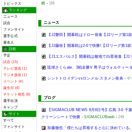
栖
-
1時
トピックス
ランキング
ニュース
ニュース
試合
ファンサイト
【J2磐田】開幕戦はドロー発進【J2リーグ第1
選手公式
著名人
【J2藤枝】開幕戦は2-0で快勝!【J2リーグ第1節
日程
予定
【J1エスパルス】開幕戦は敵地で白星発進【J1
試合 (15)
琉球さくらale、3戦全勝V 男子はヴォルティーダ
テレビ放送 (1)
ラジオ放送 (1)
シントトロイデンvsロンメル スタメン発表
-
ゲ
イベント (4)
誕生日 (4)
チケット発売 (6)
ブログ
選手出演
キャンプ
【SIGMACLUB NEWS 8月8日号】広島 3
サイト
クリーンシートで快勝
-
SIGMACLUBweb
-
2時
すべて
ファンサイト
加藤徹也「僕たちは昇格すると心に決めている