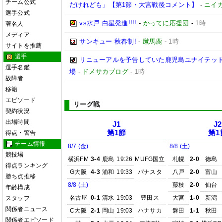
チーム公式
だけれども」【第1節・大宮戦後コメント】
-
ニイ
選手公式
vs水戸 白星発進!!!!
-
かってに応援団
-
1時
著名人
メディア
サンキュー 秋春制!
-
蹴馬鹿
-
1時
サイトを推薦
選手
リニューアルを予告していた鹿児島ユナイテッド
選手名鑑
場
-
ドメサカブログ
-
1時
故障者
移籍
エピソード
リーグ戦
契約状況
出場時間
J1
J2
第1節
第1
得点・警告
チーム情報
8/7 (金)
8/8 (土)
競技場
横浜FM
3-4
鹿島
19:26
MUFG国立
札幌
2-0
徳島
得点ランキング
G大阪
4-3
浦和
19:33
パナスタ
八戸
2-0
富山
勝ち点推移
8/8 (土)
藤枝
2-0
仙台
年齢構成
名古屋
0-1
清水
19:03
豊田ス
大宮
1-0
新潟
スタッフ
関係者ニュース
C大阪
2-1
岡山
19:03
ハナサカ
磐田
1-1
秋田
関係者エピソード