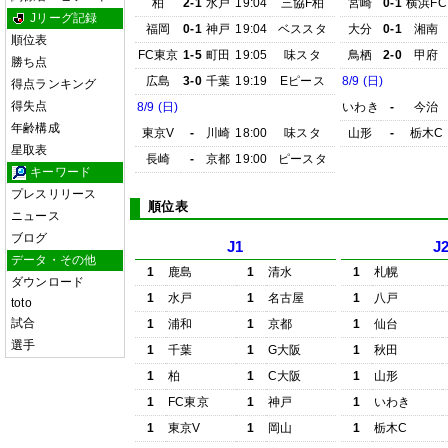
柏
2-1
水戸
19:04
三協F柏
宮崎
0-1
横浜FC
Jリーグ記録
福岡
0-1
神戸
19:04
ベススタ
大分
0-1
湘南
順位表
FC東京
1-5
町田
19:05
味スタ
鳥栖
2-0
甲府
勝ち点
広島
3-0
千葉
19:19
Eピース
8/9 (日)
得点ランキング
得失点
8/9 (日)
いわき
-
今治
年齢構成
東京V
-
川崎
18:00
味スタ
山形
-
栃木C
星取表
長崎
-
京都
19:00
ピースタ
キーワード
プレスリリース
順位表
ニュース
ブログ
J1
J
データ・その他
1
鹿島
1
清水
1
札幌
ダウンロード
1
水戸
1
名古屋
1
八戸
toto
試合
1
浦和
1
京都
1
仙台
選手
1
千葉
1
G大阪
1
秋田
1
柏
1
C大阪
1
山形
1
FC東京
1
神戸
1
いわき
1
東京V
1
岡山
1
栃木C