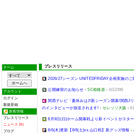
プレスリリース
チーム
2026/27シーズン UNITEDFRIDAY企画実施の
公開練習のお知らせ
-
SC相模原
-
6日23時
アカウント
ログイン
関西テレビ「夏休みはJ!新シーズン開幕!関西J
新規登録
のインタビューが放送されます!
-
セレッソ大阪
-
6
新着情報
プレスリリース
8月9日(日)ホーム開幕戦より新イベントがスター
ニュース (9)
8/6(木)更新【8/8(土)vs.山口戦】新グッズ情報
-
ブログ