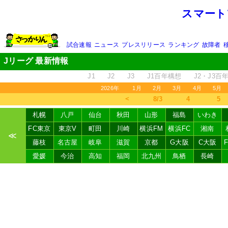
スマート
試合速報
ニュース
プレスリリース
ランキング
故障者
Jリーグ 最新情報
J1
J2
J3
J1百年構想
J2・J3百
2026年
1月
2月
3月
4月
5月
＜
8/3
4
5
札幌
八戸
仙台
秋田
山形
福島
いわき
FC東京
東京V
町田
川崎
横浜FM
横浜FC
湘南
≪
藤枝
名古屋
岐阜
滋賀
京都
G大阪
C大阪
愛媛
今治
高知
福岡
北九州
鳥栖
長崎