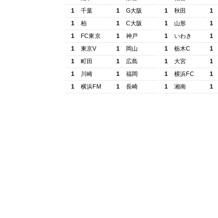
1
千葉
1
G大阪
1
秋田
1
1
柏
1
C大阪
1
山形
1
1
FC東京
1
神戸
1
いわき
1
1
東京V
1
岡山
1
栃木C
1
1
町田
1
広島
1
大宮
1
1
川崎
1
福岡
1
横浜FC
1
1
横浜FM
1
長崎
1
湘南
1