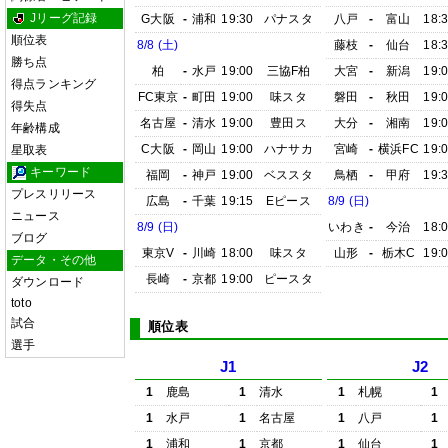
Jリーグ記録
G大阪
-
浦和
19:30
パナスタ
八戸
-
富山
18:
順位表
8/8 (土)
藤枝
-
仙台
18:
勝ち点
柏
-
水戸
19:00
三協F柏
大宮
-
新潟
19:
得点ランキング
FC東京
-
町田
19:00
味スタ
磐田
-
秋田
19:
得失点
名古屋
-
清水
19:00
豊田ス
大分
-
湘南
19:
年齢構成
C大阪
-
岡山
19:00
ハナサカ
宮崎
-
横浜FC
19:
星取表
キーワード
福岡
-
神戸
19:00
ベススタ
鳥栖
-
甲府
19:
プレスリリース
広島
-
千葉
19:15
Eピース
8/9 (日)
ニュース
8/9 (日)
いわき
-
今治
18:
ブログ
東京V
-
川崎
18:00
味スタ
山形
-
栃木C
19:
データ・その他
長崎
-
京都
19:00
ピースタ
ダウンロード
toto
試合
順位表
選手
J1
J2
1
鹿島
1
清水
1
札幌
1
1
水戸
1
名古屋
1
八戸
1
1
浦和
1
京都
1
仙台
1