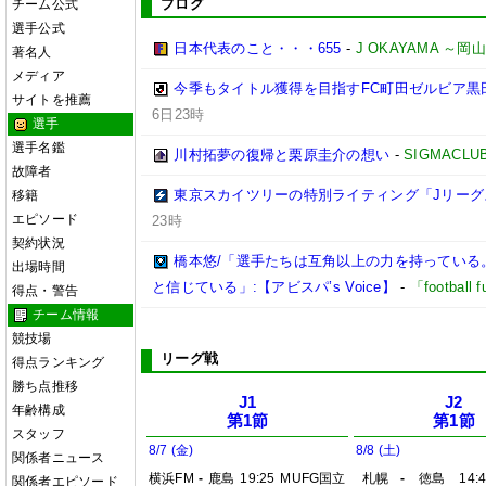
ブログ
チーム公式
選手公式
日本代表のこと・・・655
-
J OKAYAMA 
著名人
メディア
今季もタイトル獲得を目指すFC町田ゼルビア黒
サイトを推薦
6日23時
選手
選手名鑑
川村拓夢の復帰と栗原圭介の想い
-
SIGMACLU
故障者
東京スカイツリーの特別ライティング「Jリーグ
移籍
エピソード
23時
契約状況
橋本悠/「選手たちは互角以上の力を持っている
出場時間
と信じている」:【アビスパ’s Voice】
-
「footbal
得点・警告
チーム情報
競技場
リーグ戦
得点ランキング
勝ち点推移
J1
J2
年齢構成
第1節
第1節
スタッフ
8/7 (金)
8/8 (土)
関係者ニュース
横浜FM
-
鹿島
19:25
MUFG国立
札幌
-
徳島
14:
関係者エピソード