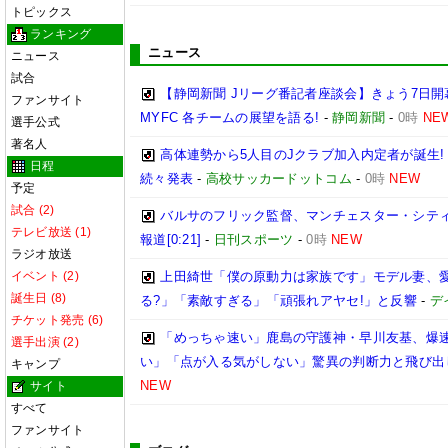
トピックス
ランキング
ニュース
ニュース
試合
【静岡新聞 Jリーグ番記者座談会】きょう7日開
ファンサイト
MYFC 各チームの展望を語る!
-
静岡新聞
-
0時
NE
選手公式
著名人
高体連勢から5人目のJクラブ加入内定者が誕生!
日程
続々発表
-
高校サッカードットコム
-
0時
NEW
予定
試合 (2)
バルサのフリック監督、マンチェスター・シティ
テレビ放送 (1)
報道[0:21]
-
日刊スポーツ
-
0時
NEW
ラジオ放送
イベント (2)
上田綺世「僕の原動力は家族です」モデル妻、
誕生日 (8)
る?」「素敵すぎる」「頑張れアヤセ!」と反響
-
デ
チケット発売 (6)
「めっちゃ速い」鹿島の守護神・早川友基、爆速
選手出演 (2)
い」「点が入る気がしない」驚異の判断力と飛び出
キャンプ
NEW
サイト
すべて
ファンサイト