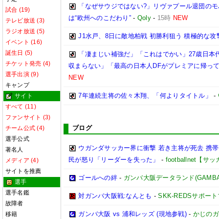
「なぜサウジではない?」リヴァプール退団の
試合 (19)
は“欧州へのこだわり”
-
Qoly
-
15時
NEW
テレビ放送 (3)
ラジオ放送 (5)
J1水戸、8日に敵地柏戦 初勝利狙う 積極的な攻
イベント (16)
誕生日 (5)
「凄まじい補強だ」「これはでかい」27歳日本代
チケット発売 (4)
収まらない」「最高の日本人DFがプレミアに帰って
選手出演 (9)
NEW
キャンプ
7年連続主将の佐々木翔、「何よりタイトル」
-
サイト
すべて (11)
ファンサイト (3)
ブログ
チーム公式 (4)
選手公式
ウガンダサッカー界に衝撃 若き主将が死去 携
著名人
民が怒り「リーダーを失った」
-
footballnet【
メディア (4)
サイトを推薦
ゴールへの絆
-
ガンバ大阪データランド(GAMBA OS
選手
選手名鑑
対ガンバ大阪戦:なんとも
-
SKK-REDSサポー
故障者
ガンバ大阪 vs 浦和レッズ (現地参戦)
-
かじのガ
移籍