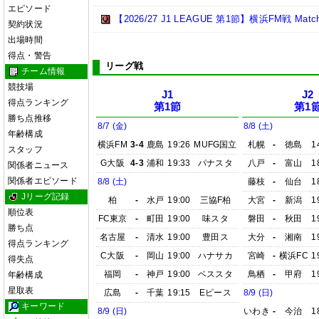
エピソード
【2026/27 J1 LEAGUE 第1節】横浜FM戦 Match R
契約状況
出場時間
得点・警告
リーグ戦
チーム情報
競技場
J1
J2
得点ランキング
第1節
第1
勝ち点推移
8/7 (金)
8/8 (土)
年齢構成
横浜FM
3-4
鹿島
19:26
MUFG国立
札幌
-
徳島
1
スタッフ
G大阪
4-3
浦和
19:33
パナスタ
八戸
-
富山
1
関係者ニュース
関係者エピソード
8/8 (土)
藤枝
-
仙台
1
Jリーグ記録
柏
-
水戸
19:00
三協F柏
大宮
-
新潟
1
順位表
FC東京
-
町田
19:00
味スタ
磐田
-
秋田
1
勝ち点
名古屋
-
清水
19:00
豊田ス
大分
-
湘南
1
得点ランキング
C大阪
-
岡山
19:00
ハナサカ
宮崎
-
横浜FC
1
得失点
福岡
-
神戸
19:00
ベススタ
鳥栖
-
甲府
1
年齢構成
星取表
広島
-
千葉
19:15
Eピース
8/9 (日)
キーワード
8/9 (日)
いわき
-
今治
1