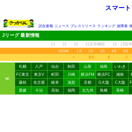
スマート
試合速報
ニュース
プレスリリース
ランキング
故障者
Jリーグ 最新情報
J1
J2
J3
J1百年構想
J2・J3百
2026年
1月
2月
3月
4月
5月
＜
8/5
6
7
札幌
八戸
仙台
秋田
山形
福島
いわき
FC東京
東京V
町田
川崎
横浜FM
横浜FC
湘南
≪
藤枝
名古屋
岐阜
滋賀
京都
G大阪
C大阪
愛媛
今治
高知
福岡
北九州
鳥栖
長崎