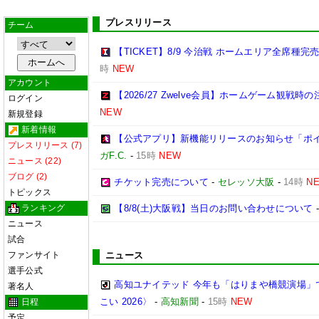
プレスリリース
チーム
【TICKET】8/9 今治戦 ホームエリア全席種
時
NEW
アカウント
【2026/27 Zwelve会員】ホームゲーム観戦
ログイン
NEW
新規登録
新着情報
【公式アプリ】新機能リリースのお知らせ「ポイン
プレスリリース (7)
ガF.C.
-
15時
NEW
ニュース (22)
ブログ (2)
チケット完売について
-
セレッソ大阪
-
14時
N
トピックス
ランキング
【8/8(土)大阪戦】当日のお問い合わせについて
ニュース
試合
ファンサイト
ニュース
選手公式
高知ユナイテッド 今年も「はりまや橋競演場」
著名人
こい 2026〉
-
高知新聞
-
15時
NEW
日程
予定