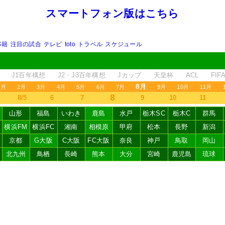
スマートフォン版はこちら
移籍
注目の試合
テレビ
toto
トラベル
スケジュール
J1百年構想
J2・J3百年構想
Jカップ
天皇杯
ACL
FI
8月
1月
2月
3月
4月
5月
6月
7月
9月
10月
11月
8
8/5
6
7
9
10
11
山形
福島
いわき
鹿島
水戸
栃木SC
栃木C
群馬
横浜FM
横浜FC
湘南
相模原
甲府
松本
長野
新潟
京都
G大阪
C大阪
FC大阪
奈良
神戸
鳥取
岡山
北九州
鳥栖
長崎
熊本
大分
宮崎
鹿児島
琉球