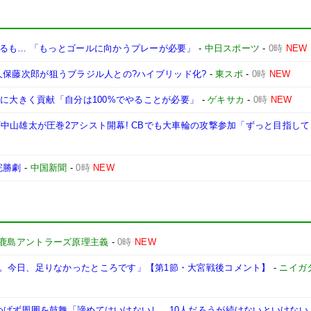
なるも… 「もっとゴールに向かうプレーが必要」
-
中日スポーツ
-
0時
NEW
DF久保藤次郎が狙うブラジル人との?ハイブリッド化?
-
東スポ
-
0時
NEW
星に大きく貢献「自分は100%でやることが必要」
-
ゲキサカ
-
0時
NEW
中山雄太が圧巻2アシスト開幕! CBでも大車輪の攻撃参加「ずっと目指し
完勝劇
-
中国新聞
-
0時
NEW
鹿島アントラーズ原理主義
-
0時
NEW
。今日、足りなかったところです」【第1節・大宮戦後コメント】
-
ニイガ
げず周囲を鼓舞「諦めてはいけないし、10人だろうが続けないといけない」【2