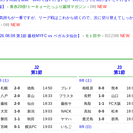
2報】
-
青赤20倍!トーキョーたっぷり蹴球マガジン
-
0時
NEW
気持ちが一番ですが、リーグ戦はこれから続くので、次に切り替えてしっ
-
0時
NEW
8.08 第1節 藤枝MYFC vs ベガルタ仙台】
-
モト田中
-
8日23時
NEW
J2
J3
第1節
第1節
8 (土)
8/8 (土)
札幌
2-0
徳島
14:50
プレド
相模原
0-0
熊本
18:
八戸
2-0
富山
18:33
プラスタ
長野
1-0
山口
18:
藤枝
2-0
仙台
18:33
藤枝サ
鳥取
1-1
FC大阪
19:
大宮
1-0
新潟
19:03
NACK
高知
0-0
松本
19:
磐田
1-1
秋田
19:03
ヤマハ
鹿児島
1-0
群馬
19:
宮崎
0-1
横浜FC
19:03
いちご
8/9 (日)