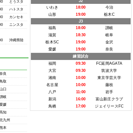
J2
00
とうスタ
いわき
18:00
今治
30
ハトスタ
山形
19:00
栃木C
00
カンセキ
J3
00
ニンスタ
福島
18:00
讃岐
滋賀
18:30
岐阜
00
沖縄県陸
栃木SC
19:00
金沢
愛媛
19:00
奈良
練習試合
福岡
09:30
FC延岡AGATA
大宮
09:30
筑波大学
奈良
湘南
10:00
東京学芸大学
鳥取
名古屋
10:00
藤枝
山口
八戸
11:00
岩手
讃岐
新潟
16:00
富山新庄クラブ
愛媛
鳥栖
17:00
ジェイリースFC
高知
北九州
熊本