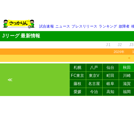
試合速報
ニュース
プレスリリース
ランキング
故障者
Jリーグ 最新情報
J1
J2
J3
2026年
＜
札幌
八戸
仙台
秋田
FC東京
東京V
町田
川崎
≪
藤枝
名古屋
岐阜
滋賀
愛媛
今治
高知
福岡