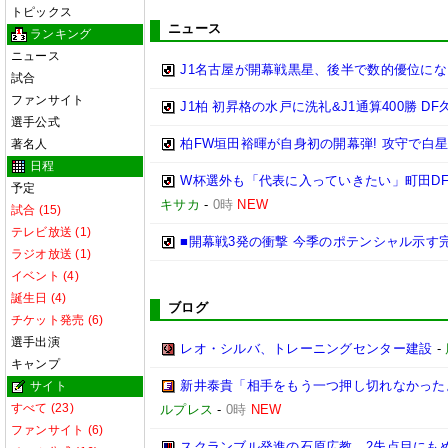
トピックス
ニュース
ランキング
ニュース
J1名古屋が開幕戦黒星、後半で数的優位に
試合
ファンサイト
J1柏 初昇格の水戸に洗礼&J1通算400勝 
選手公式
柏FW垣田裕暉が自身初の開幕弾! 攻守で白
著名人
日程
W杯選外も「代表に入っていきたい」町田DF
予定
キサカ
-
0時
NEW
試合 (15)
テレビ放送 (1)
■開幕戦3発の衝撃 今季のポテンシャル示す
ラジオ放送 (1)
イベント (4)
誕生日 (4)
ブログ
チケット発売 (6)
選手出演
レオ・シルバ、トレーニングセンター建設
-
キャンプ
新井泰貴「相手をもう一つ押し切れなかった
サイト
すべて (23)
ルプレス
-
0時
NEW
ファンサイト (6)
スクランブル発進の石原広教、2失点目にもめ