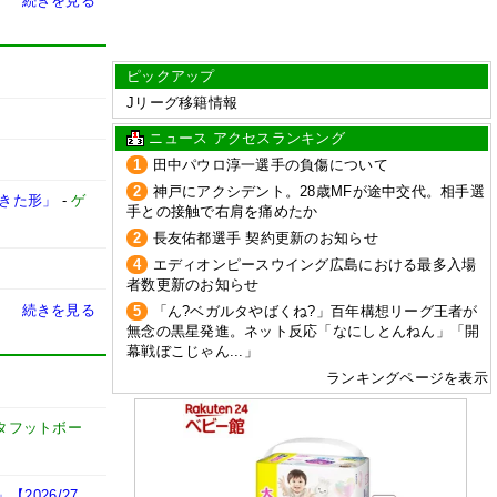
続きを見る
ピックアップ
Jリーグ移籍情報
ニュース アクセスランキング
1
田中パウロ淳一選手の負傷について
2
神戸にアクシデント。28歳MFが途中交代。相手選
てきた形」
-
ゲ
手との接触で右肩を痛めたか
2
長友佑都選手 契約更新のお知らせ
4
エディオンピースウイング広島における最多入場
者数更新のお知らせ
続きを見る
5
「ん?ベガルタやばくね?」百年構想リーグ王者が
無念の黒星発進。ネット反応「なにしとんねん」「開
幕戦ぼこじゃん...」
ランキングページを表示
タフットボー
026/27