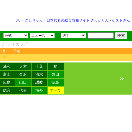
Jリーグとサッカー日本代表の総合情報サイト さっかりん
-
ゲストさん
FAワールドカップ
12月
予定
＞
浦和
大宮
千葉
柏
富山
金沢
清水
磐田
≫
広島
山口
讃岐
徳島
総合
代表
海外
すべて