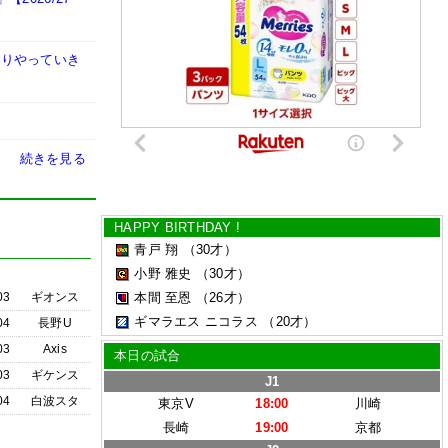
かりやっていき
続きを見る
HAPPY BIRTHDAY !
青戸 翔
（30才）
小野 雅史
（30才）
03
ギオンス
本間 至恩
（26才）
ギマラエス ニコラス
（20才）
04
長野U
03
Axis
本日の試合
03
ギケンス
J1
04
白波スタ
東京V
18:00
川崎
長崎
19:00
京都