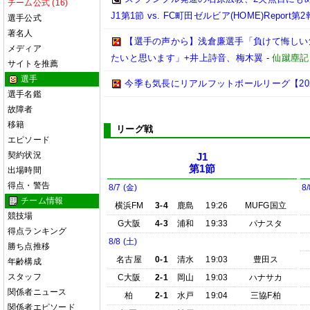
チーム公式 (16)
J1第1節 vs. FC町田ゼルビア(HOME)Report第
選手公式
著名人
【選手の声から】浅倉廉選手「負けて悔しい
メディア
たいと思います」+井上詩音、梅木翼
-
仙蹴塵記
サイトを推薦
選手
今季も気長にリアルフットボールリーグ【2026.0
選手名鑑
故障者
移籍
リーグ戦
エピソード
契約状況
J1
第1節
出場時間
得点・警告
8/7 (金)
8/
チーム情報
横浜FM
3-4
鹿島
19:26
MUFG国立
競技場
G大阪
4-3
浦和
19:33
パナスタ
得点ランキング
8/8 (土)
勝ち点推移
名古屋
0-1
清水
19:03
豊田ス
年齢構成
スタッフ
C大阪
2-1
岡山
19:03
ハナサカ
関係者ニュース
柏
2-1
水戸
19:04
三協F柏
関係者エピソード