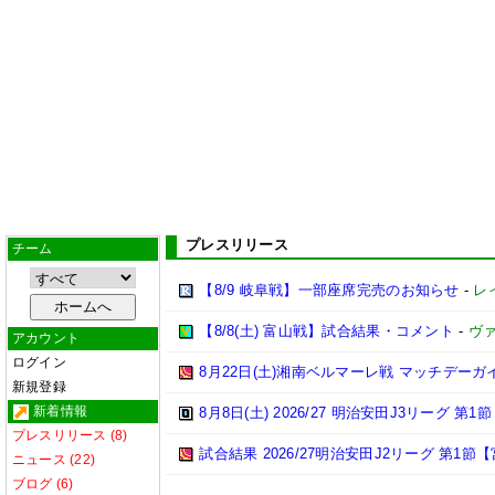
プレスリリース
チーム
【8/9 岐阜戦】一部座席完売のお知らせ
-
レ
【8/8(土) 富山戦】試合結果・コメント
-
ヴ
アカウント
ログイン
8月22日(土)湘南ベルマーレ戦 マッチデーガ
新規登録
新着情報
8月8日(土) 2026/27 明治安田J3リーグ 第
プレスリリース (8)
試合結果 2026/27明治安田J2リーグ 第1節【
ニュース (22)
ブログ (6)