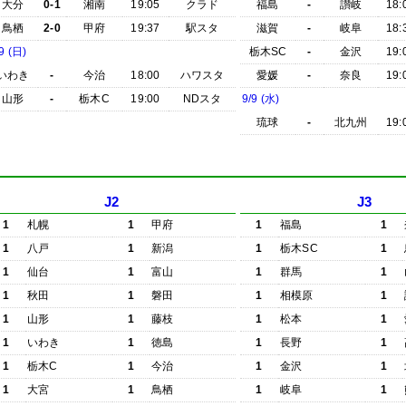
大分
0-1
湘南
19:05
クラド
福島
-
讃岐
18:
鳥栖
2-0
甲府
19:37
駅スタ
滋賀
-
岐阜
18:
9 (日)
栃木SC
-
金沢
19:
いわき
-
今治
18:00
ハワスタ
愛媛
-
奈良
19:
山形
-
栃木C
19:00
NDスタ
9/9 (水)
琉球
-
北九州
19:
J2
J3
1
札幌
1
甲府
1
福島
1
1
八戸
1
新潟
1
栃木SC
1
1
仙台
1
富山
1
群馬
1
1
秋田
1
磐田
1
相模原
1
1
山形
1
藤枝
1
松本
1
1
いわき
1
徳島
1
長野
1
1
栃木C
1
今治
1
金沢
1
1
大宮
1
鳥栖
1
岐阜
1