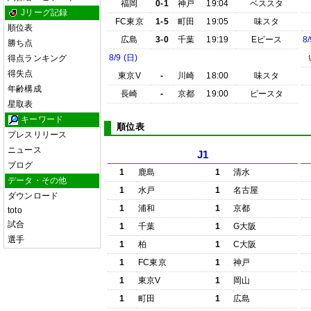
福岡
0-1
神戸
19:04
ベススタ
Jリーグ記録
FC東京
1-5
町田
19:05
味スタ
順位表
広島
3-0
千葉
19:19
Eピース
8/
勝ち点
8/9 (日)
得点ランキング
得失点
東京V
-
川崎
18:00
味スタ
年齢構成
長崎
-
京都
19:00
ピースタ
星取表
キーワード
順位表
プレスリリース
ニュース
J1
ブログ
1
鹿島
1
清水
データ・その他
1
水戸
1
名古屋
ダウンロード
1
浦和
1
京都
toto
試合
1
千葉
1
G大阪
選手
1
柏
1
C大阪
1
FC東京
1
神戸
1
東京V
1
岡山
1
町田
1
広島