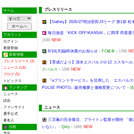
プレスリリース
チーム
【Gallery】2026/27明治安田J3リーグ 第1節 
毎日放送「KICK OFF!KANSAI」に岡澤 昂
アカウント
15時
NEW
ログイン
新規登録
8/10(月)臨時休業のお知らせ
-
FC岐阜
-
15時
N
新着情報
プレスリリース (3)
【育成だより】清水エスパルスU-12 コスモヘルス Chall
ニュース (19)
スパルス
-
15時
NEW
ブログ (5)
『eプリントサービス』を活用した、エスパルス選
トピックス
ランキング
PULSE PHOTO』販売概要と価格変更について
-
清
ニュース
試合
ファンサイト
ニュース
選手公式
三笘薫の完全復活、ブライトン監督が期待 「彼
著名人
いない」
-
Qoly
-
16時
NEW
日程
予定