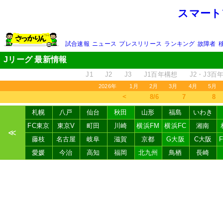
スマート
試合速報
ニュース
プレスリリース
ランキング
故障者
Jリーグ 最新情報
J1
J2
J3
J1百年構想
J2・J3百
2026年
1月
2月
3月
4月
5月
＜
8/6
7
8
札幌
八戸
仙台
秋田
山形
福島
いわき
FC東京
東京V
町田
川崎
横浜FM
横浜FC
湘南
≪
藤枝
名古屋
岐阜
滋賀
京都
G大阪
C大阪
愛媛
今治
高知
福岡
北九州
鳥栖
長崎