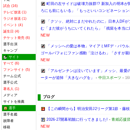
町田の左サイドは破壊力抜群!? 新加入の明本
試合 (16)
ろにも前にもいる」「もっといいコンビネーション
テレビ放送 (1)
ラジオ放送 (1)
「クソッ、絶対にまだやれたのに」日本人DFが
イベント (4)
む「まだ彼がうちにいてくれたら」「残留を本当に
誕生日 (4)
NEW
チケット発売 (6)
選手出演
「メッシへの愛は本物」マイアミMFデ・パウル
キャンプ
ゴールパフォにファン感動「泣けるわ」「さすが親
サイト
NEW
すべて (6)
ファンサイト (5)
「アルゼンチンは泣いています」メッシ、最愛の
チーム公式
ーターが追悼「大きなハグを」
-
中日スポーツ
-
1
選手公式
著名人 (1)
メディア
ブログ
サイトを推薦
選手
【この瞬間から】明治安田J2リーグ第1節・藤枝戦
選手名鑑
2026-27開幕戦観に行ってきました!
-
青紙応援
故障者
NEW
移籍