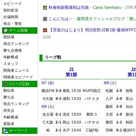
エピソード
秋春制新開幕戦は完敗
-
Canis familiaris
-
15時
契約状況
出場時間
こんにちは～
-
森岡茂オフィシャルブログ「優しいブロ
得点・警告
【茨道のはじまり】明治安田J2第1節 藤枝MYF
チーム情報
競技場
15時
得点ランキング
勝ち点推移
年齢構成
リーグ戦
スタッフ
J1
J2
関係者ニュース
第1節
第1
関係者エピソード
8/7 (金)
8/8 (土)
Jリーグ記録
順位表
横浜FM
3-4
鹿島
19:26
MUFG国立
札幌
2-0
徳島
勝ち点
G大阪
4-3
浦和
19:33
パナスタ
八戸
2-0
富山
得点ランキング
8/8 (土)
藤枝
2-0
仙台
得失点
名古屋
0-1
清水
19:03
豊田ス
大宮
1-0
新潟
年齢構成
C大阪
2-1
岡山
19:03
ハナサカ
磐田
1-1
秋田
星取表
柏
2-1
水戸
19:04
三協F柏
宮崎
0-1
横浜FC
キーワード