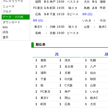
プレスリリース
福岡
0-1
神戸
19:04
ベススタ
大分
0-1
湘南
ニュース
FC東京
1-5
町田
19:05
味スタ
鳥栖
2-0
甲府
ブログ
広島
3-0
千葉
19:19
Eピース
8/9 (日)
データ・その他
8/9 (日)
いわき
-
今治
ダウンロード
東京V
-
川崎
18:00
味スタ
山形
-
栃木C
toto
試合
長崎
-
京都
19:00
ピースタ
選手
順位表
J1
J
1
鹿島
1
清水
1
札幌
1
水戸
1
名古屋
1
八戸
1
浦和
1
京都
1
仙台
1
千葉
1
G大阪
1
秋田
1
柏
1
C大阪
1
山形
1
FC東京
1
神戸
1
いわき
1
東京V
1
岡山
1
栃木C
1
町田
1
広島
1
大宮