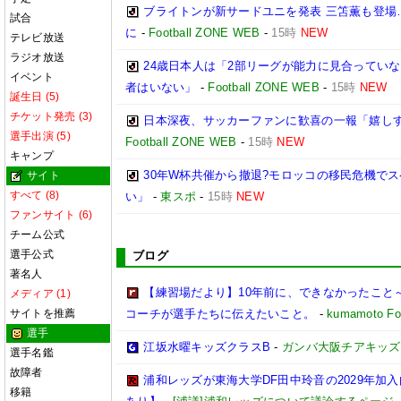
ブライトンが新サードユニを発表 三笘薫も登場
試合
に
-
Football ZONE WEB
-
15時
NEW
テレビ放送
ラジオ放送
24歳日本人は「2部リーグが能力に見合ってい
イベント
者はいない」
-
Football ZONE WEB
-
15時
NEW
誕生日 (5)
チケット発売 (3)
日本深夜、サッカーファンに歓喜の一報「嬉しす
選手出演 (5)
Football ZONE WEB
-
15時
NEW
キャンプ
30年W杯共催から撤退?モロッコの移民危機で
サイト
すべて (8)
い」
-
東スポ
-
15時
NEW
ファンサイト (6)
チーム公式
選手公式
ブログ
著名人
【練習場だより】10年前に、できなかったこと～
メディア (1)
サイトを推薦
コーチが選手たちに伝えたいこと。
-
kumamoto Foo
選手
江坂水曜キッズクラスB
-
ガンバ大阪チアキッズ
選手名鑑
故障者
浦和レッズが東海大学DF田中玲音の2029年加
移籍