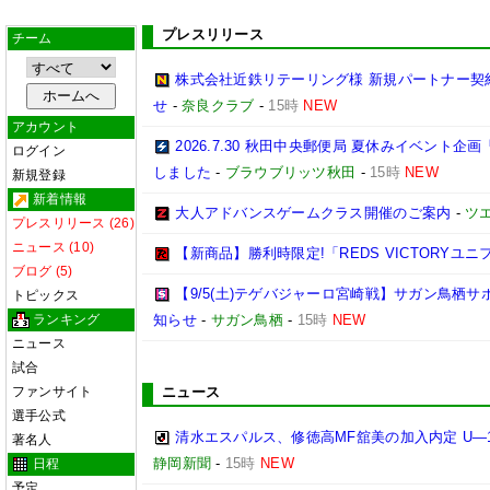
プレスリリース
チーム
株式会社近鉄リテーリング様 新規パートナー契
せ
-
奈良クラブ
-
15時
NEW
アカウント
2026.7.30 秋田中央郵便局 夏休みイベン
ログイン
しました
-
ブラウブリッツ秋田
-
15時
NEW
新規登録
新着情報
大人アドバンスゲームクラス開催のご案内
-
ツ
プレスリリース (26)
ニュース (10)
【新商品】勝利時限定!「REDS VICTORYユニ
ブログ (5)
【9/5(土)テゲバジャーロ宮崎戦】サガン鳥栖
トピックス
ランキング
知らせ
-
サガン鳥栖
-
15時
NEW
ニュース
試合
ファンサイト
ニュース
選手公式
清水エスパルス、修徳高MF舘美の加入内定 U―
著名人
静岡新聞
-
15時
NEW
日程
予定