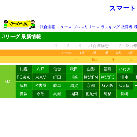
スマート
試合速報
ニュース
プレスリリース
ランキング
故障者
Jリーグ 最新情報
J1
J2
J3
J1百年構想
J2・J3百
2026年
1月
2月
3月
4月
5月
＜
8/3
4
5
札幌
八戸
仙台
秋田
山形
福島
いわき
FC東京
東京V
町田
川崎
横浜FM
横浜FC
湘南
≪
藤枝
名古屋
岐阜
滋賀
京都
G大阪
C大阪
愛媛
今治
高知
福岡
北九州
鳥栖
長崎