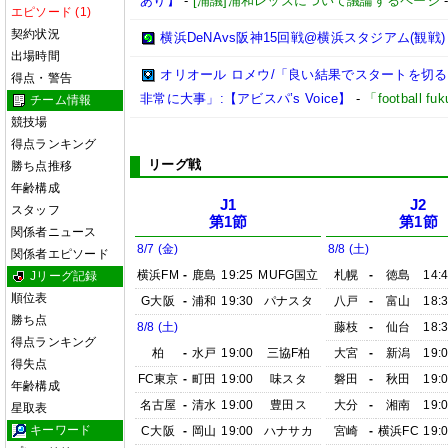
あり】
-
[浦議]浦和レッズについて議論するページ
エピソード (1)
契約状況
横浜DeNAvs阪神15回戦@横浜スタジアム(観戦)
出場時間
オリオール ロメウ/「良い結果でスタートを切
得点・警告
非常に大事」:【アビスパ’s Voice】
-
「football 
チーム情報
競技場
得点ランキング
リーグ戦
勝ち点推移
年齢構成
J1
J2
スタッフ
第1節
第1節
関係者ニュース
8/7 (金)
8/8 (土)
関係者エピソード
横浜FM
-
鹿島
19:25
MUFG国立
札幌
-
徳島
14:
Jリーグ記録
順位表
G大阪
-
浦和
19:30
パナスタ
八戸
-
富山
18:
勝ち点
8/8 (土)
藤枝
-
仙台
18:
得点ランキング
柏
-
水戸
19:00
三協F柏
大宮
-
新潟
19:
得失点
FC東京
-
町田
19:00
味スタ
磐田
-
秋田
19:
年齢構成
名古屋
-
清水
19:00
豊田ス
大分
-
湘南
19:
星取表
キーワード
C大阪
-
岡山
19:00
ハナサカ
宮崎
-
横浜FC
19: