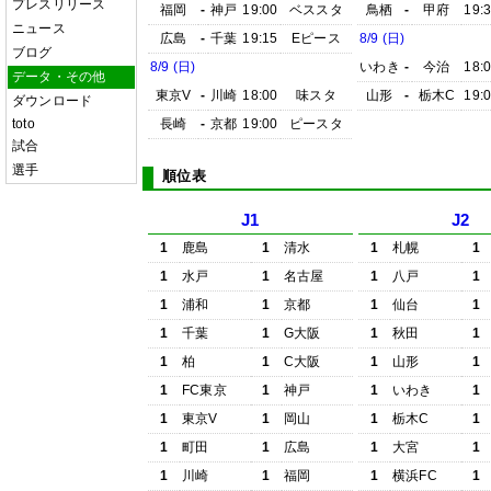
プレスリリース
福岡
-
神戸
19:00
ベススタ
鳥栖
-
甲府
19:
ニュース
広島
-
千葉
19:15
Eピース
8/9 (日)
ブログ
8/9 (日)
いわき
-
今治
18:
データ・その他
東京V
-
川崎
18:00
味スタ
山形
-
栃木C
19:
ダウンロード
toto
長崎
-
京都
19:00
ピースタ
試合
選手
順位表
J1
J2
1
鹿島
1
清水
1
札幌
1
1
水戸
1
名古屋
1
八戸
1
1
浦和
1
京都
1
仙台
1
1
千葉
1
G大阪
1
秋田
1
1
柏
1
C大阪
1
山形
1
1
FC東京
1
神戸
1
いわき
1
1
東京V
1
岡山
1
栃木C
1
1
町田
1
広島
1
大宮
1
1
川崎
1
福岡
1
横浜FC
1