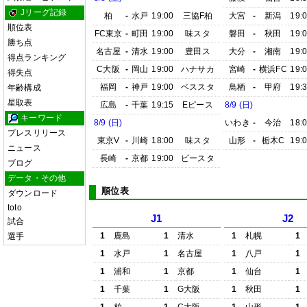
Jリーグ記録
柏
-
水戸
19:00
三協F柏
大宮
-
新潟
19:
順位表
FC東京
-
町田
19:00
味スタ
磐田
-
秋田
19:
勝ち点
名古屋
-
清水
19:00
豊田ス
大分
-
湘南
19:
得点ランキング
C大阪
-
岡山
19:00
ハナサカ
宮崎
-
横浜FC
19:
得失点
福岡
-
神戸
19:00
ベススタ
鳥栖
-
甲府
19:
年齢構成
星取表
広島
-
千葉
19:15
Eピース
8/9 (日)
キーワード
8/9 (日)
いわき
-
今治
18:
プレスリリース
東京V
-
川崎
18:00
味スタ
山形
-
栃木C
19:
ニュース
長崎
-
京都
19:00
ピースタ
ブログ
データ・その他
順位表
ダウンロード
toto
J1
J2
試合
1
鹿島
1
清水
1
札幌
1
選手
1
水戸
1
名古屋
1
八戸
1
1
浦和
1
京都
1
仙台
1
1
千葉
1
G大阪
1
秋田
1