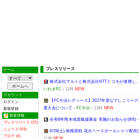
プレスリリース
チーム
株式会社マルトと株式会社NTTドコモが連携し
いわきFC
-
11時
NEW
アカウント
【FC今治レディース】2027年度なでしこリー
ログイン
選大会について
-
FC今治
-
11時
NEW
新規登録
新着情報
令和8年熊本地震義援募金 実施のお知らせ(8/8)
プレスリリース (25)
ニュース (49)
8/29(土) 相模原戦 花火ベースボールシャツ配布決
ブログ (4)
11時
NEW