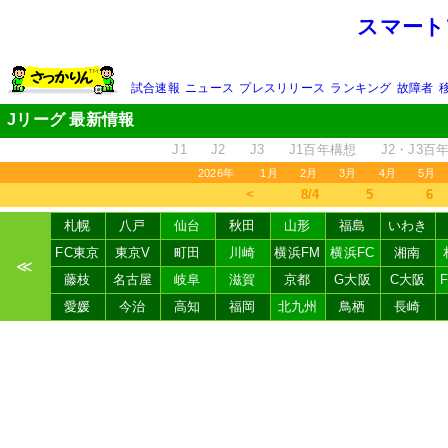
スマート
試合速報
ニュース
プレスリリース
ランキング
故障者
Jリーグ 最新情報
J1
J2
J3
J1百年構想
J2・J3百
2026年
1月
2月
3月
4月
5月
＜
8/4
5
6
札幌
八戸
仙台
秋田
山形
福島
いわき
FC東京
東京V
町田
川崎
横浜FM
横浜FC
湘南
≪
藤枝
名古屋
岐阜
滋賀
京都
G大阪
C大阪
愛媛
今治
高知
福岡
北九州
鳥栖
長崎