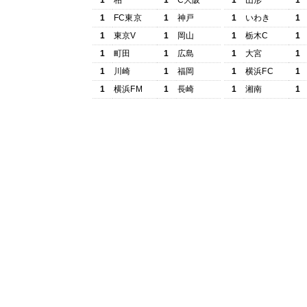
1
柏
1
C大阪
1
山形
1
1
FC東京
1
神戸
1
いわき
1
1
東京V
1
岡山
1
栃木C
1
1
町田
1
広島
1
大宮
1
1
川崎
1
福岡
1
横浜FC
1
1
横浜FM
1
長崎
1
湘南
1