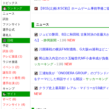
トピックス
ランキング
【8/15(土)栃木SC戦】ホームゲーム事前準備
ニュース
試合
ファンサイト
ニュース
選手公式
ジュビロ磐田、8日に秋田戦 古巣対決の佐藤大
著名人
ろ】
-
静岡新聞
-
11時
NEW
日程
予定
J1開幕戦の横浜FM対鹿島、G大阪vs浦和はどこ
試合 (2)
テレビ放送 (1)
岡山加入内定のロス五輪世代MF小倉幸成が負傷
ラジオ放送
ッカーキング
-
11時
NEW
イベント (2)
誕生日 (8)
三浦知良が「ONODERA GROUP」のブラン
チケット発売 (6)
をテーマにした特設サイトも開設
-
サッカーキング
選手出演 (2)
クラブ史上最高額! レアル・マドリーが19歳デ
キャンプ
NEW
サイト
すべて (6)
ファンサイト (4)