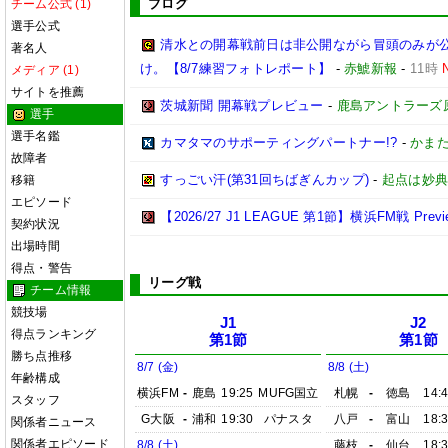
ブログ
チーム公式 (1)
選手公式
清水との開幕戦前日は非公開ながら冒頭のみが
著名人
け。【8/7練習フォトレポート】
-
赤鯱新報
-
11時
メディア (1)
サイトを推薦
茨城新聞 開幕戦プレビュー
-
鹿島アントラーズ
選手
選手名鑑
カマタマのサポーティングパートナー!?
-
かまた
故障者
すっごい汗(第31回ちばぎんカップ)
-
起点は妙
移籍
エピソード
【2026/27 J1 LEAGUE 第1節】横浜FM戦 Preview
契約状況
出場時間
得点・警告
リーグ戦
チーム情報
競技場
J1
J2
得点ランキング
第1節
第1節
勝ち点推移
8/7 (金)
8/8 (土)
年齢構成
横浜FM
-
鹿島
19:25
MUFG国立
札幌
-
徳島
14:
スタッフ
G大阪
-
浦和
19:30
パナスタ
八戸
-
富山
18:
関係者ニュース
関係者エピソード
8/8 (土)
藤枝
-
仙台
18: