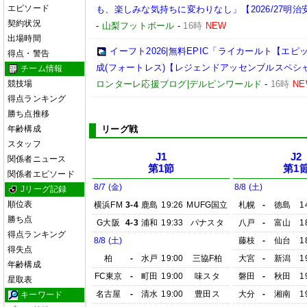
エピソード
も、楽しみな気持ちに変わりなし」【2026/27明治
契約状況
-
山梨フットボール
-
16時
NEW
出場時間
イーフト2026|無料EPIC「ライカールト【エ
得点・警告
成(フォートレス)【レジェンドアッセンブルスペシ
チーム情報
競技場
ロンターレ応援ブログ|デルピンワールド
-
16時
NE
得点ランキング
勝ち点推移
年齢構成
リーグ戦
スタッフ
J1
J2
関係者ニュース
第1節
第1
関係者エピソード
8/7 (金)
8/8 (土)
Jリーグ記録
順位表
横浜FM
3-4
鹿島
19:26
MUFG国立
札幌
-
徳島
1
勝ち点
G大阪
4-3
浦和
19:33
パナスタ
八戸
-
富山
1
得点ランキング
8/8 (土)
藤枝
-
仙台
1
得失点
柏
-
水戸
19:00
三協F柏
大宮
-
新潟
1
年齢構成
FC東京
-
町田
19:00
味スタ
磐田
-
秋田
1
星取表
名古屋
-
清水
19:00
豊田ス
大分
-
湘南
1
キーワード