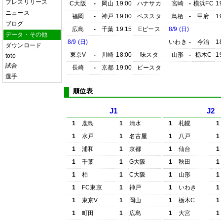
プレスリリース
C大阪
-
岡山
19:00
ハナサカ
宮崎
-
横浜FC
1
ニュース
福岡
-
神戸
19:00
ベススタ
鳥栖
-
甲府
1
ブログ
広島
-
千葉
19:15
Eピース
8/9 (日)
データ・その他
8/9 (日)
いわき
-
今治
1
ダウンロード
東京V
-
川崎
18:00
味スタ
山形
-
栃木C
1
toto
試合
長崎
-
京都
19:00
ピースタ
選手
順位表
J1
J2
1
鹿島
1
清水
1
札幌
1
1
水戸
1
名古屋
1
八戸
1
1
浦和
1
京都
1
仙台
1
1
千葉
1
G大阪
1
秋田
1
1
柏
1
C大阪
1
山形
1
1
FC東京
1
神戸
1
いわき
1
1
東京V
1
岡山
1
栃木C
1
1
町田
1
広島
1
大宮
1