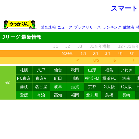
スマート
試合速報
ニュース
プレスリリース
ランキング
故障者
Jリーグ 最新情報
J1
J2
J3
J1百年構想
J2・J3百
2026年
1月
2月
3月
4月
5月
＜
8/5
6
7
札幌
八戸
仙台
秋田
山形
福島
いわき
FC東京
東京V
町田
川崎
横浜FM
横浜FC
湘南
≪
藤枝
名古屋
岐阜
滋賀
京都
G大阪
C大阪
愛媛
今治
高知
福岡
北九州
鳥栖
長崎