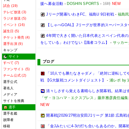
援へ募金活動
-
DOSHIN SPORTS
-
16時
NEW
試合 (19)
テレビ放送 (3)
Jリーグ開幕!いわきFC、福島U 9日初戦
-
福島
ラジオ放送 (5)
イベント (16)
【しゃべGOAL】Jリーグが世界的スーパース
誕生日 (5)
4年間で大きく開いた日本代表とスペイン代表
チケット発売 (4)
をしている」わけでない【識者コラム】
-
サッカー
選手出演 (9)
キャンプ
サイト
ブログ
すべて (7)
ファンサイト (5)
「10人でも勝たなきゃダメ」「絶対に逆転して
チーム公式 (2)
戦 【G大阪戦コメントダイジェスト】
-
浦レポ b
選手公式
著名人
清々しさすら覚える素晴らしき開幕戦。結果はすべ
メディア
「ザ・ヨコハマ・エクスプレス」藤井雅彦責任編集
サイトを推薦
NEW
選手
選手名鑑
開幕戦[2026/27明治安田J1リーグ 第1節:広島戦
故障者
「金Jみたいに4-3の打ち合いもあるのか。開
移籍