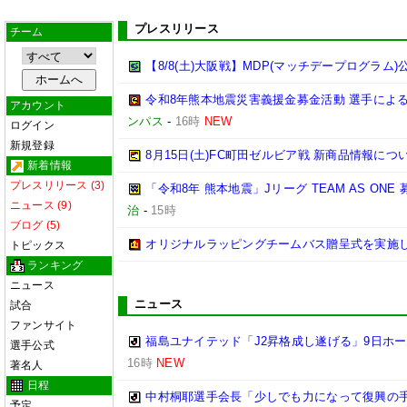
プレスリリース
チーム
【8/8(土)大阪戦】MDP(マッチデープログラム)
令和8年熊本地震災害義援金募金活動 選手によ
アカウント
ンパス
-
16時
NEW
ログイン
新規登録
8月15日(土)FC町田ゼルビア戦 新商品情報につ
新着情報
プレスリリース (3)
「令和8年 熊本地震」Jリーグ TEAM AS ON
ニュース (9)
治
-
15時
ブログ (5)
オリジナルラッピングチームバス贈呈式を実施
トピックス
ランキング
ニュース
ニュース
試合
ファンサイト
福島ユナイテッド「J2昇格成し遂げる」9日ホ
選手公式
16時
NEW
著名人
日程
中村桐耶選手会長「少しでも力になって復興の
予定