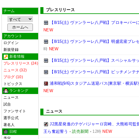
プレスリリース
チーム
【8/15(土) ヴァンラーレ八戸戦】プロキーパ
NEW
アカウント
【8/15(土) ヴァンラーレ八戸戦】明盛宏産プ
ログイン
時
NEW
新規登録
新着情報
【8/15(土) ヴァンラーレ八戸戦】スペシャル
プレスリリース (24)
ニュース (32)
【8/15(土) ヴァンラーレ八戸戦】ピッチメン
ブログ (10)
浦和戦(9/6)スタジアム送迎バス(東京駅・横浜駅
トピックス
ランキング
NEW
ニュース
試合
ファンサイト
ニュース
選手公式
J2黒星発進のテゲバジャーロ宮崎、大熊裕司監
著名人
王ら奮起誓う
-
読売新聞
-
12時
NEW
日程
予定