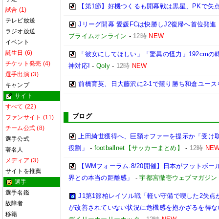
【第1節】好機つくるも開幕戦は黒星、PKで失
試合 (1)
テレビ放送
Jリーグ開幕 愛媛FCは快勝しJ2復帰へ首位発
ラジオ放送
プライムオンライン
-
12時
NEW
イベント
誕生日 (6)
「彼女にしてほしい」「驚異の怪力」192cm
チケット発売 (4)
神対応!
-
Qoly
-
12時
NEW
選手出演 (3)
前橋育英、日大藤沢に2-1で競り勝ち和倉ユース
キャンプ
サイト
すべて (22)
ブログ
ファンサイト (11)
チーム公式 (8)
上田綺世獲得へ、巨額オファーを提示か「受け取
選手公式
役割」
-
footballnet【サッカーまとめ】
-
12時
NE
著名人
メディア (3)
【WMフォーラム:8/20開催】日本がフットボ
サイトを推薦
界との本当の距離感」
-
宇都宮徹壱ウェブマガジン
選手
選手名鑑
J1第1節柏レイソル戦「軽い守備で喫した2失
故障者
が改善されていない状況に危機感を抱かざるを得な
移籍