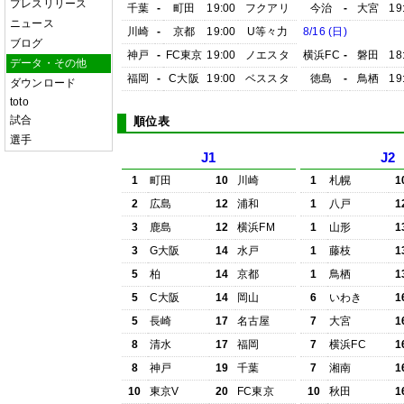
プレスリリース
千葉
-
町田
19:00
フクアリ
今治
-
大宮
19
ニュース
川崎
-
京都
19:00
U等々力
8/16 (日)
ブログ
神戸
-
FC東京
19:00
ノエスタ
横浜FC
-
磐田
18
データ・その他
福岡
-
C大阪
19:00
ベススタ
徳島
-
鳥栖
19
ダウンロード
toto
試合
順位表
選手
J1
J2
1
町田
10
川崎
1
札幌
1
2
広島
12
浦和
1
八戸
1
3
鹿島
12
横浜FM
1
山形
1
3
G大阪
14
水戸
1
藤枝
1
5
柏
14
京都
1
鳥栖
1
5
C大阪
14
岡山
6
いわき
1
5
長崎
17
名古屋
7
大宮
1
8
清水
17
福岡
7
横浜FC
1
8
神戸
19
千葉
7
湘南
1
10
東京V
20
FC東京
10
秋田
1