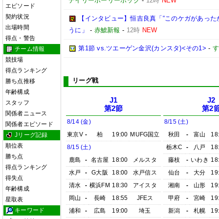
デイリーホーリーホック
-
12時
NEW
エピソード
契約状況
【インタビュー】恒吉良真「“このケガがあった
出場時間
うに」
-
赤鯱新報
-
12時
NEW
得点・警告
第1節 vs.ツエーゲン金沢(カンスタ)<その1>
-
す
チーム情報
競技場
得点ランキング
リーグ戦
勝ち点推移
年齢構成
J1
J2
スタッフ
第2節
第2
関係者ニュース
8/14 (金)
8/15 (土)
関係者エピソード
東京V
-
柏
19:00
MUFG国立
秋田
-
富山
18
Jリーグ記録
順位表
8/15 (土)
栃木C
-
八戸
18
勝ち点
鹿島
-
名古屋
18:00
メルスタ
藤枝
-
いわき
18
得点ランキング
水戸
-
G大阪
18:00
水戸信ス
仙台
-
大分
19
得失点
清水
-
横浜FM
18:30
アイスタ
湘南
-
山形
19
年齢構成
岡山
-
長崎
18:55
JFEス
甲府
-
宮崎
19
星取表
キーワード
浦和
-
広島
19:00
埼玉
新潟
-
札幌
19