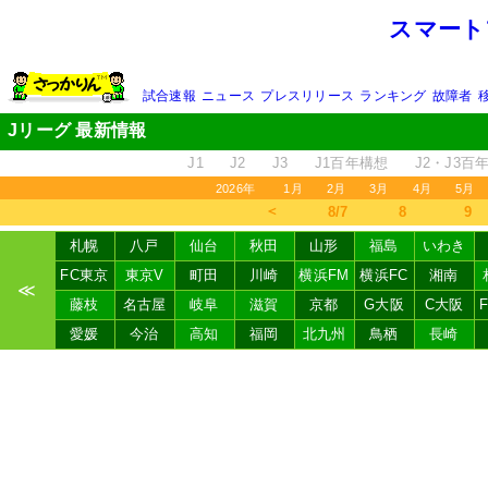
スマート
試合速報
ニュース
プレスリリース
ランキング
故障者
Jリーグ 最新情報
J1
J2
J3
J1百年構想
J2・J3百
2026年
1月
2月
3月
4月
5月
＜
8/7
8
9
札幌
八戸
仙台
秋田
山形
福島
いわき
FC東京
東京V
町田
川崎
横浜FM
横浜FC
湘南
≪
藤枝
名古屋
岐阜
滋賀
京都
G大阪
C大阪
愛媛
今治
高知
福岡
北九州
鳥栖
長崎