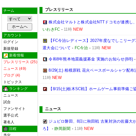
プレスリリース
チーム
株式会社マルトと株式会社NTTドコモが連携し
いわきFC
-
11時
NEW
アカウント
【FC今治レディース】2027年度なでしこリー
ログイン
選大会について
-
FC今治
-
11時
NEW
新規登録
新着情報
令和8年熊本地震義援募金 実施のお知らせ(8/8)
プレスリリース (25)
ニュース (49)
8/29(土) 相模原戦 花火ベースボールシャツ配布決
ブログ (4)
11時
NEW
トピックス
ランキング
【8/15(土)栃木SC戦】ホームゲーム事前準備
ニュース
試合
ファンサイト
ニュース
選手公式
ジュビロ磐田、8日に秋田戦 古巣対決の佐藤大
著名人
ろ】
-
静岡新聞
-
11時
NEW
日程
予定