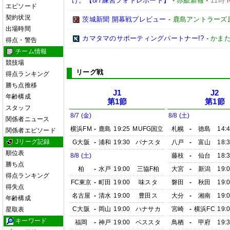
け。【8/7練習フォトレポート】
-
赤鯱新報
-
11時
エピソード
契約状況
茨城新聞 開幕戦プレビュー
-
鹿島アントラーズ
出場時間
カマタマのサポーティングパートナー!?
-
かまた
得点・警告
チーム情報
競技場
リーグ戦
得点ランキング
勝ち点推移
J1
J2
年齢構成
第1節
第1節
スタッフ
8/7 (金)
8/8 (土)
関係者ニュース
横浜FM
-
鹿島
19:25
MUFG国立
札幌
-
徳島
14:
関係者エピソード
Jリーグ記録
G大阪
-
浦和
19:30
パナスタ
八戸
-
富山
18:
順位表
8/8 (土)
藤枝
-
仙台
18:
勝ち点
柏
-
水戸
19:00
三協F柏
大宮
-
新潟
19:
得点ランキング
FC東京
-
町田
19:00
味スタ
磐田
-
秋田
19:
得失点
名古屋
-
清水
19:00
豊田ス
大分
-
湘南
19:
年齢構成
C大阪
-
岡山
19:00
ハナサカ
宮崎
-
横浜FC
19:
星取表
キーワード
福岡
-
神戸
19:00
ベススタ
鳥栖
-
甲府
19: