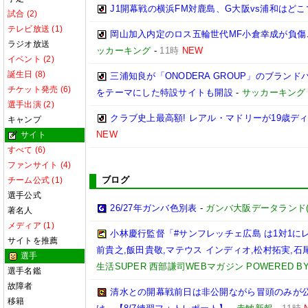
J1開幕戦の横浜FM対鹿島、G大阪vs浦和はどこ
試合 (2)
テレビ放送 (1)
岡山加入内定のロス五輪世代MF小倉幸成が負傷
ラジオ放送
ッカーキング
-
11時
NEW
イベント (2)
誕生日 (8)
三浦知良が「ONODERA GROUP」のブラン
チケット発売 (6)
をテーマにした特設サイトも開設
-
サッカーキング
選手出演 (2)
クラブ史上最高額! レアル・マドリーが19歳デ
キャンプ
NEW
サイト
すべて (6)
ファンサイト (4)
ブログ
チーム公式 (1)
選手公式
26/27年ガンバ色別表
-
ガンバ大阪データランド(GAM
著名人
メディア (1)
小林慶行監督「#サンフレッチェ広島 は1対1
サイトを推薦
前貴之,飯田貴敬,マテウス インディオ,松村拓実,石尾陸
選手
生活SUPER 西部謙司WEBマガジン POWERED BY 
選手名鑑
故障者
清水との開幕戦前日は非公開ながら冒頭のみが
移籍