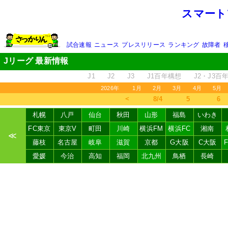
スマート
試合速報
ニュース
プレスリリース
ランキング
故障者
Jリーグ 最新情報
J1
J2
J3
J1百年構想
J2・J3百
2026年
1月
2月
3月
4月
5月
＜
8/4
5
6
札幌
八戸
仙台
秋田
山形
福島
いわき
FC東京
東京V
町田
川崎
横浜FM
横浜FC
湘南
≪
藤枝
名古屋
岐阜
滋賀
京都
G大阪
C大阪
愛媛
今治
高知
福岡
北九州
鳥栖
長崎