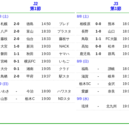
J2
J3
第1節
第1節
8 (土)
8/8 (土)
札幌
2-0
徳島
14:50
プレド
相模原
0-0
熊本
18:
八戸
2-0
富山
18:33
プラスタ
長野
1-0
山口
18:
藤枝
2-0
仙台
18:33
藤枝サ
鳥取
1-1
FC大阪
19:
大宮
1-0
新潟
19:03
NACK
高知
0-0
松本
19:
磐田
1-1
秋田
19:03
ヤマハ
鹿児島
1-0
群馬
19:
宮崎
0-1
横浜FC
19:03
いちご
8/9 (日)
大分
0-1
湘南
19:05
クラド
福島
-
讃岐
18:
鳥栖
2-0
甲府
19:37
駅スタ
滋賀
-
岐阜
18:
9 (日)
栃木SC
-
金沢
19:
いわき
-
今治
18:00
ハワスタ
愛媛
-
奈良
19:
山形
-
栃木C
19:00
NDスタ
9/9 (水)
琉球
-
北九州
19: