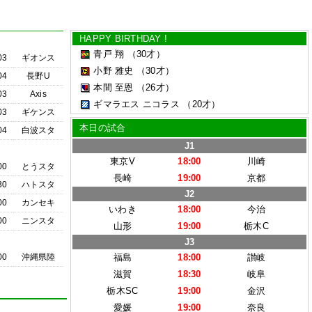
HAPPY BIRTHDAY !
青戸 翔
（30才）
03
ギオンス
小野 雅史
（30才）
04
長野U
本間 至恩
（26才）
03
Axis
ギマラエス ニコラス
（20才）
03
ギケンス
本日の試合
04
白波スタ
J1
東京V
18:00
川崎
00
とうスタ
長崎
19:00
京都
30
ハトスタ
J2
00
カンセキ
いわき
18:00
今治
00
ニンスタ
山形
19:00
栃木C
J3
00
沖縄県陸
福島
18:00
讃岐
滋賀
18:30
岐阜
栃木SC
19:00
金沢
愛媛
19:00
奈良