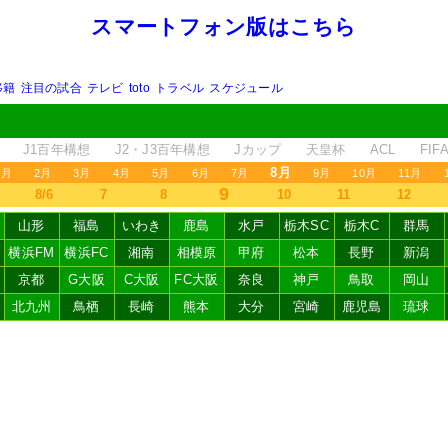
スマートフォン版はこちら
移籍
注目の試合
テレビ
toto
トラベル
スケジュール
J1百年構想
J2・J3百年構想
Jカップ
天皇杯
ACL
FI
8月
1月
2月
3月
4月
5月
6月
7月
9月
10月
11月
9
8/6
7
8
10
11
12
山形
福島
いわき
鹿島
水戸
栃木SC
栃木C
群馬
横浜FM
横浜FC
湘南
相模原
甲府
松本
長野
新潟
京都
G大阪
C大阪
FC大阪
奈良
神戸
鳥取
岡山
北九州
鳥栖
長崎
熊本
大分
宮崎
鹿児島
琉球