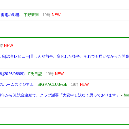
 雷雨の影響
-
下野新聞
-
19時
NEW
9時
NEW
ガルタ仙台|試合レビュー|苦しんだ前半、変化した後半。それでも届かなかった開
026/08/09)
-
F氏日記
-
19時
NEW
のホームスタジアム
-
SIGMACLUBweb
-
19時
NEW
24年から31試合連続で…クラブ謝罪「大変申し訳なく思っております」
-
fo