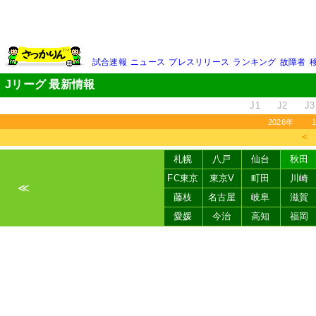
試合速報
ニュース
プレスリリース
ランキング
故障者
Jリーグ 最新情報
J1
J2
J3
2026年
＜
札幌
八戸
仙台
秋田
FC東京
東京V
町田
川崎
≪
藤枝
名古屋
岐阜
滋賀
愛媛
今治
高知
福岡