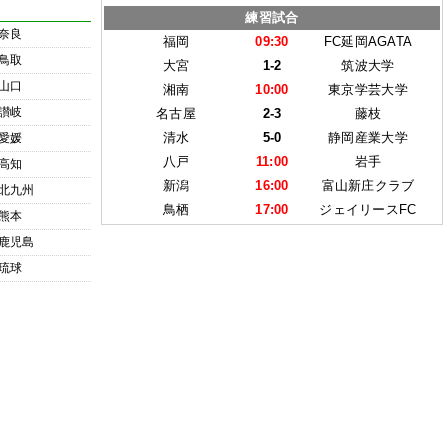
練習試合
奈良
福岡
09:30
FC延岡AGATA
鳥取
大宮
1-2
筑波大学
山口
湘南
10:00
東京学芸大学
讃岐
名古屋
2-3
藤枝
清水
5-0
静岡産業大学
愛媛
八戸
11:00
岩手
高知
新潟
16:00
富山新庄クラブ
北九州
鳥栖
17:00
ジェイリースFC
熊本
鹿児島
琉球