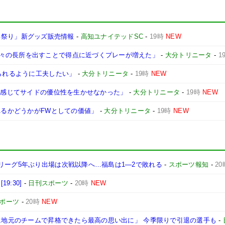
さこい祭り」新グッズ販売情報
-
高知ユナイテッドSC
-
19時
NEW
々の長所を出すことで得点に近づくプレーが増えた」
-
大分トリニータ
-
1
けられるように工夫したい」
-
大分トリニータ
-
19時
NEW
強く感じてサイドの優位性を生かせなかった」
-
大分トリニータ
-
19時
NEW
れるかどうかがFWとしての価値」
-
大分トリニータ
-
19時
NEW
リーグ5年ぶり出場は次戦以降へ…福島は1―2で敗れる
-
スポーツ報知
-
20
9:30]
-
日刊スポーツ
-
20時
NEW
ポーツ
-
20時
NEW
後に地元のチームで昇格できたら最高の思い出に」 今季限りで引退の選手も
-