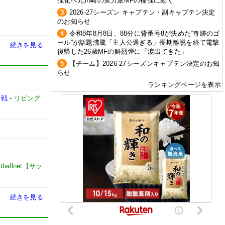
強化へ元川崎の実力派MFの補強に動く
3
2026-27シーズン キャプテン・副キャプテン決定
のお知らせ
4
令和8年8月8日、88分に背番号8が決めた“奇跡のゴ
ール”が話題沸騰「主人公過ぎる」長期離脱を経て電撃
続きを見る
復帰した26歳MFの鮮烈弾に「涙出てきた」
5
【チーム】2026-27シーズンキャプテン決定のお知
らせ
ランキングページを表示
幕戦
-
リビング
otballnet【サッ
続きを見る