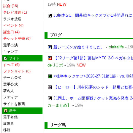
19時
NEW
試合 (16)
テレビ放送 (1)
J3栃木SC、開幕戦キックオフが1時間遅れに
ラジオ放送
イベント (4)
誕生日 (4)
ブログ
チケット発売 (6)
選手出演
新シーズンが始まりました。
-
trinitalife
-
1
キャンプ
【J2リーグ第1節】藤枝MYFC 2-0 ベ
サイト
すべて (6)
de Jラボ
-
19時
NEW
ファンサイト (6)
<後半キックオフ>2026-27 J1第1節・vs川崎戦(2
チーム公式
選手公式
【ヒーロー】川村拓夢のシャドー起用と歓喜
著名人
メディア
J1岡山、ホーム開幕戦チケット完売を発表 
サイトを推薦
カーまとめ】
-
19時
選手
選手名鑑
故障者
リーグ戦
移籍