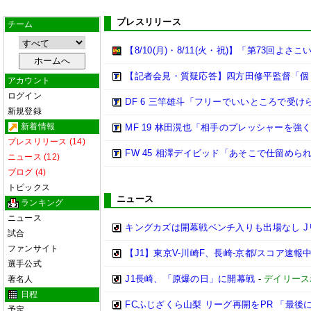
プレスリリース
チーム
【8/10(月)・8/11(火・祝)】「第73回よ
【記者会見・質疑応答】四方田修平監督「個
アカウント
ログイン
DF 6 三竿雄斗「フリーでいいところで受
新規登録
新着情報
MF 19 林田滉也「相手のプレッシャーを
プレスリリース (14)
FW 45 相澤デイビッド「あそこで仕留めら
ニュース (12)
ブログ (4)
トピックス
ニュース
ランキング
ニュース
キングカズは開幕戦ベンチ入りも出場なし J
試合
ファンサイト
【J1】東京V-川崎F、長崎-京都/スコア速報中[1
選手公式
J1長崎、「原爆の日」に開幕戦
-
デイリース
著名人
日程
FCふじざくら山梨 リーグ再開をPR 「最
予定