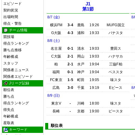
エピソード
J1
第1節
契約状況
出場時間
8/7 (金)
8/
得点・警告
横浜FM
3-4
鹿島
19:26
MUFG国立
チーム情報
G大阪
4-3
浦和
19:33
パナスタ
競技場
8/8 (土)
得点ランキング
名古屋
0-1
清水
19:03
豊田ス
勝ち点推移
C大阪
2-1
岡山
19:03
ハナサカ
年齢構成
スタッフ
柏
2-1
水戸
19:04
三協F柏
関係者ニュース
福岡
0-1
神戸
19:04
ベススタ
関係者エピソード
FC東京
1-5
町田
19:05
味スタ
Jリーグ記録
広島
3-0
千葉
19:19
Eピース
8/
順位表
8/9 (日)
勝ち点
得点ランキング
東京V
-
川崎
18:00
味スタ
得失点
長崎
-
京都
19:00
ピースタ
年齢構成
星取表
順位表
キーワード