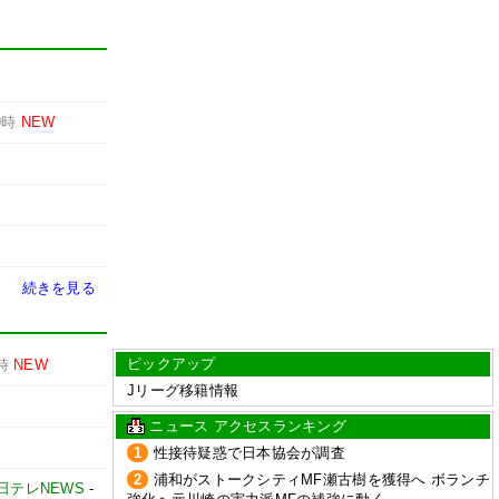
9時
NEW
続きを見る
ピックアップ
時
NEW
Jリーグ移籍情報
ニュース アクセスランキング
1
性接待疑惑で日本協会が調査
2
浦和がストークシティMF瀬古樹を獲得へ ボランチ
日テレNEWS
-