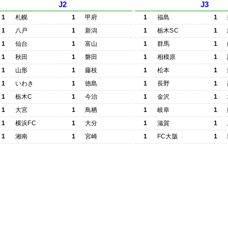
J2
J3
1
札幌
1
甲府
1
福島
1
1
八戸
1
新潟
1
栃木SC
1
1
仙台
1
富山
1
群馬
1
1
秋田
1
磐田
1
相模原
1
1
山形
1
藤枝
1
松本
1
1
いわき
1
徳島
1
長野
1
1
栃木C
1
今治
1
金沢
1
1
大宮
1
鳥栖
1
岐阜
1
1
横浜FC
1
大分
1
滋賀
1
1
湘南
1
宮崎
1
FC大阪
1