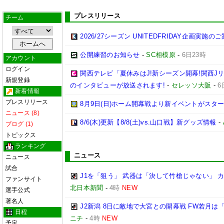
プレスリリース
チーム
2026/27シーズン UNITEDFRIDAY企画実施の
公開練習のお知らせ
-
SC相模原
-
6日23時
アカウント
ログイン
関西テレビ「夏休みはJ!新シーズン開幕!関西J
新規登録
のインタビューが放送されます!
-
セレッソ大阪
-
6
新着情報
プレスリリース
8月9日(日)ホーム開幕戦より新イベントがスター
ニュース (8)
8/6(木)更新【8/8(土)vs.山口戦】新グッズ情報
-
ブログ (1)
トピックス
ランキング
ニュース
ニュース
試合
J1を「狙う」 武器は「決して竹槍じゃない」 
ファンサイト
北日本新聞
-
4時
NEW
選手公式
著名人
J2新潟 8日に敵地で大宮との開幕戦 FW若月
日程
ニチ
-
4時
NEW
予定