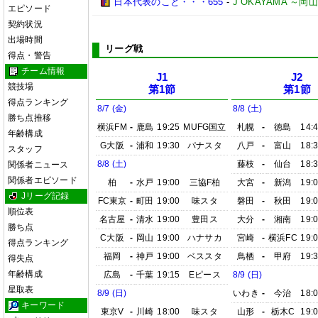
日本代表のこと・・・655
-
J OKAYAMA 
エピソード
契約状況
出場時間
リーグ戦
得点・警告
チーム情報
J1
J2
競技場
第1節
第1節
得点ランキング
8/7 (金)
8/8 (土)
勝ち点推移
横浜FM
-
鹿島
19:25
MUFG国立
札幌
-
徳島
14:
年齢構成
G大阪
-
浦和
19:30
パナスタ
八戸
-
富山
18:
スタッフ
8/8 (土)
藤枝
-
仙台
18:
関係者ニュース
関係者エピソード
柏
-
水戸
19:00
三協F柏
大宮
-
新潟
19:
Jリーグ記録
FC東京
-
町田
19:00
味スタ
磐田
-
秋田
19:
順位表
名古屋
-
清水
19:00
豊田ス
大分
-
湘南
19:
勝ち点
C大阪
-
岡山
19:00
ハナサカ
宮崎
-
横浜FC
19:
得点ランキング
福岡
-
神戸
19:00
ベススタ
鳥栖
-
甲府
19:
得失点
年齢構成
広島
-
千葉
19:15
Eピース
8/9 (日)
星取表
8/9 (日)
いわき
-
今治
18:
キーワード
東京V
-
川崎
18:00
味スタ
山形
-
栃木C
19: