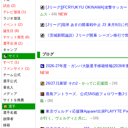
試合 (2)
[Jリーグ][FCRYUKYU OKINAWA]攻撃サッカ
テレビ放送 (1)
ムス
-
4時
NEW
ラジオ放送
イベント (2)
[Jリーグ]琉球 あすの開幕戦中止 J3 来月9日
誕生日 (8)
《茨城新聞論説》Jリーグ開幕 シーズン移行で
チケット発売 (6)
選手出演 (2)
キャンプ
ブログ
サイト
すべて (1)
2026-27年度・ガンバ大阪選手移籍情報(2026年
ファンサイト (1)
NEW
チーム公式
選手公式
26/27J1展望 その2
-
かってに応援団
-
2時
著名人
メディア
鹿島アントラーズ、公式SNS総フォロワー数J
サイトを推薦
義
-
0時
選手
東京ヴェルディ応援隊Appare!出演PLAYYTE Pre
選手名鑑
が行く。ヴェルディと共に。
-
0時
故障者
移籍