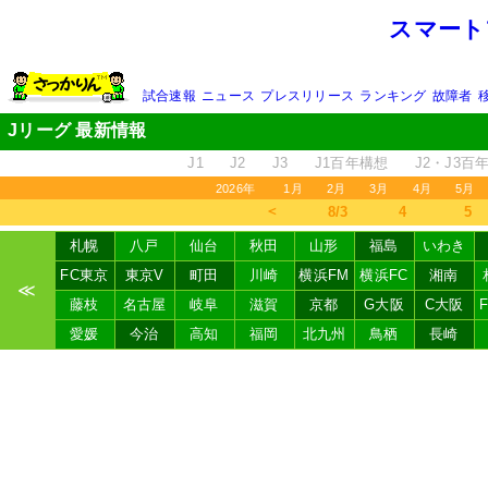
スマート
試合速報
ニュース
プレスリリース
ランキング
故障者
Jリーグ 最新情報
J1
J2
J3
J1百年構想
J2・J3百
2026年
1月
2月
3月
4月
5月
＜
8/3
4
5
札幌
八戸
仙台
秋田
山形
福島
いわき
FC東京
東京V
町田
川崎
横浜FM
横浜FC
湘南
≪
藤枝
名古屋
岐阜
滋賀
京都
G大阪
C大阪
愛媛
今治
高知
福岡
北九州
鳥栖
長崎