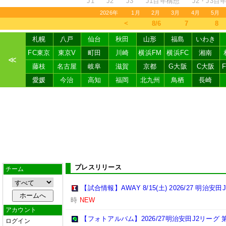
J1
J2
J3
J1百年構想
J2・J3百
2026年
1月
2月
3月
4月
5月
＜
8/6
7
8
札幌
八戸
仙台
秋田
山形
福島
いわき
FC東京
東京V
町田
川崎
横浜FM
横浜FC
湘南
≪
藤枝
名古屋
岐阜
滋賀
京都
G大阪
C大阪
愛媛
今治
高知
福岡
北九州
鳥栖
長崎
プレスリリース
チーム
【試合情報】AWAY 8/15(土) 2026/27 明治安田
時
NEW
アカウント
【フォトアルバム】2026/27明治安田J2リーグ 第
ログイン