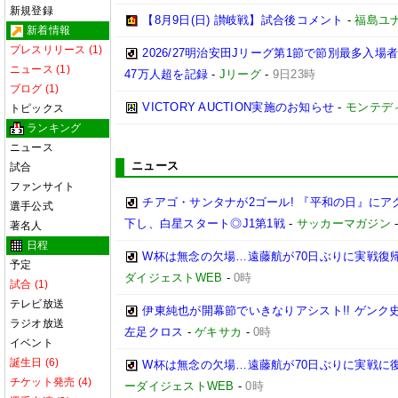
新規登録
【8月9日(日) 讃岐戦】試合後コメント
-
福島ユ
新着情報
プレスリリース (1)
2026/27明治安田Jリーグ第1節で節別最多入場
ニュース (1)
47万人超を記録
-
Jリーグ
-
9日23時
ブログ (1)
VICTORY AUCTION実施のお知らせ
-
モンテデ
トピックス
ランキング
ニュース
ニュース
試合
ファンサイト
チアゴ・サンタナが2ゴール! 『平和の日』に
選手公式
下し、白星スタート◎J1第1戦
-
サッカーマガジン
著名人
日程
W杯は無念の欠場…遠藤航が70日ぶりに実戦復帰
予定
ダイジェストWEB
-
0時
試合 (1)
テレビ放送
伊東純也が開幕節でいきなりアシスト!! ゲン
ラジオ放送
左足クロス
-
ゲキサカ
-
0時
イベント
誕生日 (6)
W杯は無念の欠場…遠藤航が70日ぶりに実戦に復
チケット発売 (4)
ーダイジェストWEB
-
0時