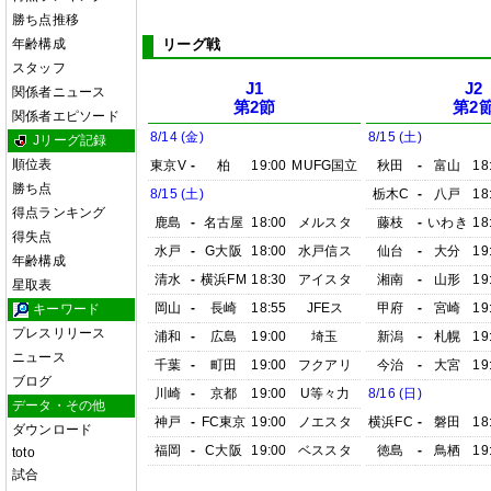
勝ち点推移
年齢構成
リーグ戦
スタッフ
J1
J2
関係者ニュース
第2節
第2
関係者エピソード
8/14 (金)
8/15 (土)
Jリーグ記録
順位表
東京V
-
柏
19:00
MUFG国立
秋田
-
富山
18
勝ち点
8/15 (土)
栃木C
-
八戸
18
得点ランキング
鹿島
-
名古屋
18:00
メルスタ
藤枝
-
いわき
18
得失点
水戸
-
G大阪
18:00
水戸信ス
仙台
-
大分
19
年齢構成
清水
-
横浜FM
18:30
アイスタ
湘南
-
山形
19
星取表
岡山
-
長崎
18:55
JFEス
甲府
-
宮崎
19
キーワード
プレスリリース
浦和
-
広島
19:00
埼玉
新潟
-
札幌
19
ニュース
千葉
-
町田
19:00
フクアリ
今治
-
大宮
19
ブログ
川崎
-
京都
19:00
U等々力
8/16 (日)
データ・その他
神戸
-
FC東京
19:00
ノエスタ
横浜FC
-
磐田
18
ダウンロード
福岡
-
C大阪
19:00
ベススタ
徳島
-
鳥栖
19
toto
試合