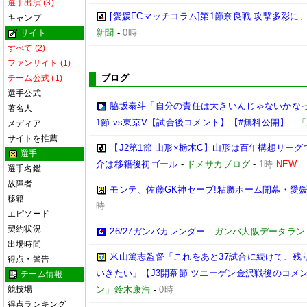
選手出演 (3)
[愛媛FCマッチコラム]第1節奈良戦 攻撃多彩
キャンプ
新聞
-
0時
サイト
すべて (2)
ファンサイト (1)
ブログ
チーム公式 (1)
選手公式
脇坂泰斗「自分の責任は大きいんじゃないかなっ
著名人
1節 vs東京V【試合後コメント】【#無料公開】
-
「
メディア
サイトを推薦
【J2第1節 山形×栃木C】山形は百年構想リー
選手
介は移籍後初ゴール
-
ドメサカブログ
-
1時
NEW
選手名鑑
故障者
モンテ、佐藤GK神セーブ!粘勝ホーム開幕・愛媛
移籍
時
エピソード
契約状況
26/27ガンバカレンダー
-
ガンバ大阪データランド(GA
出場時間
米山篤志監督「これをあと37試合に続けて、残
得点・警告
いきたい」【J3開幕節 ツエーゲン金沢戦後のコメント】(
チーム情報
競技場
ン」鈴木康浩
-
0時
得点ランキング