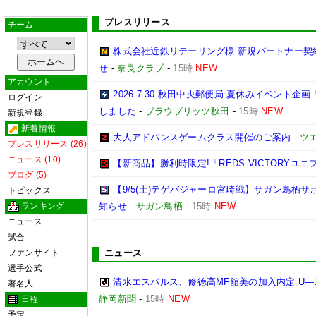
プレスリリース
チーム
株式会社近鉄リテーリング様 新規パートナー契
せ
-
奈良クラブ
-
15時
NEW
アカウント
2026.7.30 秋田中央郵便局 夏休みイベン
ログイン
しました
-
ブラウブリッツ秋田
-
15時
NEW
新規登録
新着情報
大人アドバンスゲームクラス開催のご案内
-
ツ
プレスリリース (26)
ニュース (10)
【新商品】勝利時限定!「REDS VICTORYユニ
ブログ (5)
【9/5(土)テゲバジャーロ宮崎戦】サガン鳥栖
トピックス
ランキング
知らせ
-
サガン鳥栖
-
15時
NEW
ニュース
試合
ファンサイト
ニュース
選手公式
清水エスパルス、修徳高MF舘美の加入内定 U―
著名人
静岡新聞
-
15時
NEW
日程
予定