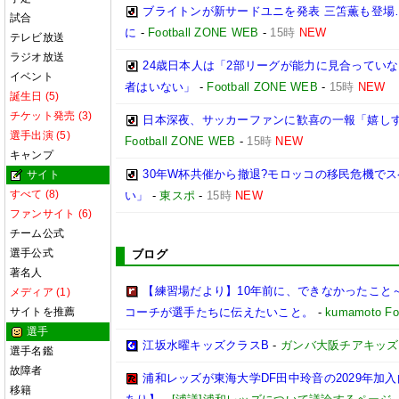
ブライトンが新サードユニを発表 三笘薫も登場
試合
に
-
Football ZONE WEB
-
15時
NEW
テレビ放送
ラジオ放送
24歳日本人は「2部リーグが能力に見合ってい
イベント
者はいない」
-
Football ZONE WEB
-
15時
NEW
誕生日 (5)
チケット発売 (3)
日本深夜、サッカーファンに歓喜の一報「嬉しす
選手出演 (5)
Football ZONE WEB
-
15時
NEW
キャンプ
30年W杯共催から撤退?モロッコの移民危機で
サイト
すべて (8)
い」
-
東スポ
-
15時
NEW
ファンサイト (6)
チーム公式
選手公式
ブログ
著名人
【練習場だより】10年前に、できなかったこと～
メディア (1)
サイトを推薦
コーチが選手たちに伝えたいこと。
-
kumamoto Foo
選手
江坂水曜キッズクラスB
-
ガンバ大阪チアキッズ
選手名鑑
故障者
浦和レッズが東海大学DF田中玲音の2029年加
移籍