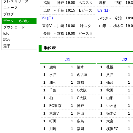
プレスリリース
福岡
-
神戸
19:00
ベススタ
鳥栖
-
甲府
19:
ニュース
広島
-
千葉
19:15
Eピース
8/9 (日)
ブログ
8/9 (日)
いわき
-
今治
18:
データ・その他
東京V
-
川崎
18:00
味スタ
山形
-
栃木C
19:
ダウンロード
toto
長崎
-
京都
19:00
ピースタ
試合
選手
順位表
J1
J2
1
鹿島
1
清水
1
札幌
1
1
水戸
1
名古屋
1
八戸
1
1
浦和
1
京都
1
仙台
1
1
千葉
1
G大阪
1
秋田
1
1
柏
1
C大阪
1
山形
1
1
FC東京
1
神戸
1
いわき
1
1
東京V
1
岡山
1
栃木C
1
1
町田
1
広島
1
大宮
1
1
川崎
1
福岡
1
横浜FC
1