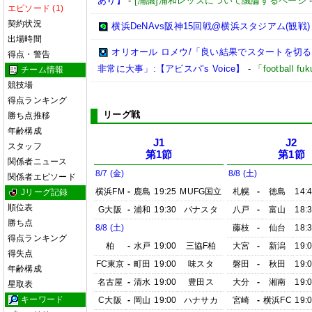
あり】
-
[浦議]浦和レッズについて議論するページ
エピソード (1)
契約状況
横浜DeNAvs阪神15回戦@横浜スタジアム(観戦)
出場時間
オリオール ロメウ/「良い結果でスタートを切
得点・警告
非常に大事」:【アビスパ’s Voice】
-
「football 
チーム情報
競技場
得点ランキング
リーグ戦
勝ち点推移
年齢構成
J1
J2
スタッフ
第1節
第1節
関係者ニュース
8/7 (金)
8/8 (土)
関係者エピソード
横浜FM
-
鹿島
19:25
MUFG国立
札幌
-
徳島
14:
Jリーグ記録
順位表
G大阪
-
浦和
19:30
パナスタ
八戸
-
富山
18:
勝ち点
8/8 (土)
藤枝
-
仙台
18:
得点ランキング
柏
-
水戸
19:00
三協F柏
大宮
-
新潟
19:
得失点
FC東京
-
町田
19:00
味スタ
磐田
-
秋田
19:
年齢構成
名古屋
-
清水
19:00
豊田ス
大分
-
湘南
19:
星取表
キーワード
C大阪
-
岡山
19:00
ハナサカ
宮崎
-
横浜FC
19: