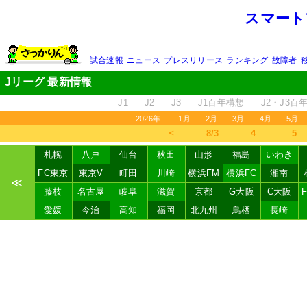
スマート
試合速報
ニュース
プレスリリース
ランキング
故障者
Jリーグ 最新情報
J1
J2
J3
J1百年構想
J2・J3百
2026年
1月
2月
3月
4月
5月
＜
8/3
4
5
札幌
八戸
仙台
秋田
山形
福島
いわき
FC東京
東京V
町田
川崎
横浜FM
横浜FC
湘南
≪
藤枝
名古屋
岐阜
滋賀
京都
G大阪
C大阪
愛媛
今治
高知
福岡
北九州
鳥栖
長崎