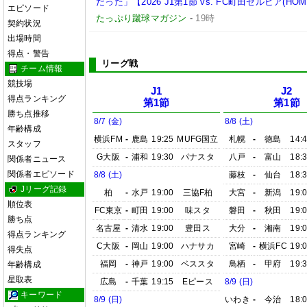
だった」【2026 J1第1節 vs. FC町田ゼルビア(HOM
エピソード
たっぷり蹴球マガジン
-
19時
契約状況
出場時間
得点・警告
リーグ戦
チーム情報
競技場
J1
J2
得点ランキング
第1節
第1節
勝ち点推移
8/7 (金)
8/8 (土)
年齢構成
横浜FM
-
鹿島
19:25
MUFG国立
札幌
-
徳島
14:
スタッフ
G大阪
-
浦和
19:30
パナスタ
八戸
-
富山
18:
関係者ニュース
関係者エピソード
8/8 (土)
藤枝
-
仙台
18:
Jリーグ記録
柏
-
水戸
19:00
三協F柏
大宮
-
新潟
19:
順位表
FC東京
-
町田
19:00
味スタ
磐田
-
秋田
19:
勝ち点
名古屋
-
清水
19:00
豊田ス
大分
-
湘南
19:
得点ランキング
C大阪
-
岡山
19:00
ハナサカ
宮崎
-
横浜FC
19:
得失点
福岡
-
神戸
19:00
ベススタ
鳥栖
-
甲府
19:
年齢構成
星取表
広島
-
千葉
19:15
Eピース
8/9 (日)
キーワード
8/9 (日)
いわき
-
今治
18: