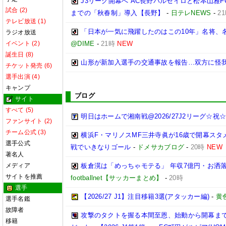
J3リーグ開幕へ AC長野パルセイロと松本山雅F
試合 (2)
までの「秋春制」導入【長野】
-
日テレNEWS
-
2
テレビ放送 (1)
「日本が一気に飛躍したのはこの10年」名将、
ラジオ放送
イベント (2)
@DIME
-
21時
NEW
誕生日 (8)
山形が新加入選手の交通事故を報告…双方に怪
チケット発売 (6)
選手出演 (4)
キャンプ
ブログ
サイト
すべて (5)
明日はホームで湘南戦@2026/27J2リーグ☆祝☆開
ファンサイト (2)
チーム公式 (3)
横浜F・マリノスMF三井寺眞が16歳で開幕スタ
選手公式
戦でいきなりゴール
-
ドメサカブログ
-
20時
NEW
著名人
メディア
板倉滉は「めっちゃモテる」 年収7億円・お洒
サイトを推薦
footballnet【サッカーまとめ】
-
20時
選手
【2026/27 J1】注目移籍3選(アタッカー編)
-
黄
選手名鑑
故障者
攻撃のタクトを握る本間至恩、始動から開幕ま
移籍