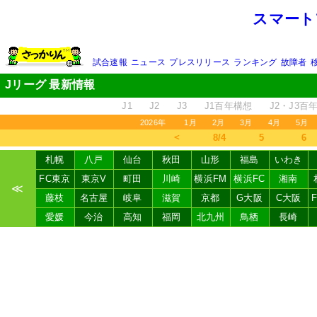
スマート
試合速報
ニュース
プレスリリース
ランキング
故障者
Jリーグ 最新情報
J1
J2
J3
J1百年構想
J2・J3百
2026年
1月
2月
3月
4月
5月
＜
8/4
5
6
札幌
八戸
仙台
秋田
山形
福島
いわき
FC東京
東京V
町田
川崎
横浜FM
横浜FC
湘南
≪
藤枝
名古屋
岐阜
滋賀
京都
G大阪
C大阪
愛媛
今治
高知
福岡
北九州
鳥栖
長崎