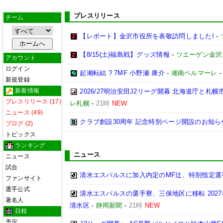
プレスリリース
チーム
【レポート】金沢市役所を表敬訪問しました!
-
【8/15(土)福島戦】グッズ情報
-
ツエーゲン金沢
アカウント
ログイン
起湘転結 ? 7MF 小野瀬 康介
-
湘南ベルマーレ
新規登録
新着情報
2026/27明治安田J2リーグ開幕 北海道庁と
プレスリリース (17)
レ札幌
-
21時
NEW
ニュース (49)
クラブ創設30周年 記念特別ページ開設のお知ら
ブログ (2)
トピックス
ランキング
ニュース
ニュース
試合
清水エスパルスに加入内定のMF辻、特別指定選
ファンサイト
選手公式
清水エスパルスの選手寮、三保地区に移転 202
著名人
清水区
-
静岡新聞
-
21時
NEW
日程
予定