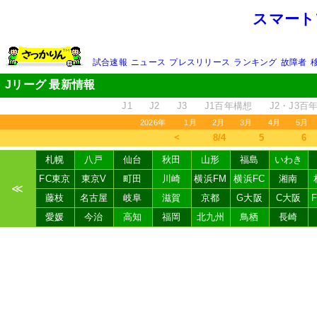
スマート
試合速報
ニュース
プレスリリース
ランキング
故障者
Jリーグ 最新情報
J1
J2
J3
J1百年構想
J2・J3百
2026年
1月
2月
3月
4月
5月
＜
8/4
5
6
札幌
八戸
仙台
秋田
山形
福島
いわき
FC東京
東京V
町田
川崎
横浜FM
横浜FC
湘南
≪
藤枝
名古屋
岐阜
滋賀
京都
G大阪
C大阪
愛媛
今治
高知
福岡
北九州
鳥栖
長崎