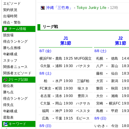
エピソード
沖縄「三竹寿」
-
Tokyo Junky Life
-
12時
契約状況
出場時間
得点・警告
リーグ戦
チーム情報
競技場
J1
J2
得点ランキング
第1節
第1節
勝ち点推移
8/7 (金)
8/8 (土)
年齢構成
横浜FM
-
鹿島
19:25
MUFG国立
札幌
-
徳島
14:
スタッフ
G大阪
-
浦和
19:30
パナスタ
八戸
-
富山
18:
関係者ニュース
関係者エピソード
8/8 (土)
藤枝
-
仙台
18:
Jリーグ記録
柏
-
水戸
19:00
三協F柏
大宮
-
新潟
19:
順位表
FC東京
-
町田
19:00
味スタ
磐田
-
秋田
19:
勝ち点
名古屋
-
清水
19:00
豊田ス
大分
-
湘南
19:
得点ランキング
C大阪
-
岡山
19:00
ハナサカ
宮崎
-
横浜FC
19:
得失点
福岡
-
神戸
19:00
ベススタ
鳥栖
-
甲府
19:
年齢構成
星取表
広島
-
千葉
19:15
Eピース
8/9 (日)
キーワード
8/9 (日)
いわき
-
今治
18: