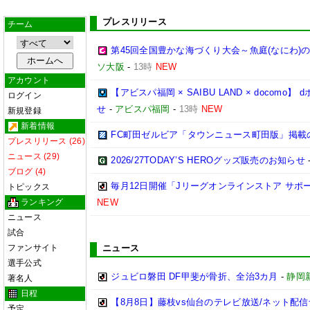
プレスリリース
チーム
第45回全国豊かな海づくり大会～魚庭(なにわ)
ソ大阪
-
13時
NEW
アカウント
【アビスパ福岡 × SAIBU LAND × doco
ログイン
せ
-
アビスパ福岡
-
13時
NEW
新規登録
新着情報
FC町田ゼルビア「タウンニュース町田版」掲載
プレスリリース (26)
ニュース (29)
2026/27TODAY’S HEROグッズ販売のお知らせ
ブログ (4)
毎月12日開催「Jリーグオンラインストア サポ
トピックス
ランキング
NEW
ニュース
試合
ファンサイト
ニュース
選手公式
ジュビロ磐田 DF甲斐が骨折、全治3カ月
-
静岡
著名人
日程
【8月8日】藤枝vs仙台のテレビ放送/ネット配信
予定