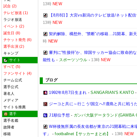
13時
NEW
試合 (2)
テレビ放送 (1)
【8月8日】大宮vs新潟のテレビ放送/ネット配信
ラジオ放送
13時
NEW
イベント (2)
誕生日 (8)
契約解除、構想外、“禁断”の移籍…J1開幕、新
チケット発売 (6)
時
NEW
選手出演 (2)
審判に“性接待”か、韓国サッカー協会に致命的
キャンプ
能性も
-
スポーツソウル
-
13時
NEW
サイト
すべて (5)
ファンサイト (4)
ブログ
チーム公式
選手公式
1992年8月7日生まれ
-
SANGARIAN'S KANTO
著名人
メディア
ジーコと共に～行こう!国立へ!!鹿島と共に戦うため
サイトを推薦
選手
J1順位予想
-
ガンバ大阪データランド(GAMBA OSAK
選手名鑑
W杯後無所属の長友佑都が東京のJ1開幕戦に来
故障者
す」
-
footballnet【サッカーまとめ】
-
13時
NEW
移籍