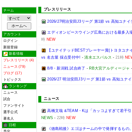
プレスリリース
チーム
2026/27明治安田J3リーグ 第1節 vs 高知ユ
エディオンピースウイング広島における最多入
アカウント
時
NEW
ログイン
新規登録
【ユナイテッドBESTプレーヤー賞(トヨタユナイテッ
新着情報
vs 名古屋 採点受付中!
-
清水エスパルス
-
21時
NE
プレスリリース (4)
ニュース (79)
8/8・新潟戦 試合終了
-
RB大宮アルディージャ
ブログ (17)
2026/27 明治安田J3リーグ 第1節 vs 高知ユ
トピックス
ランキング
ニュース
ニュース
試合
ファンサイト
高橋文哉 &TEAM・Kは「カッコよすぎて若干
選手公式
NEWS
-
22時
NEW
著名人
日程
《徳島戦後》エゴはチームの中で発揮するもの
予定