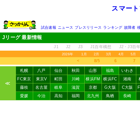
スマート
試合速報
ニュース
プレスリリース
ランキング
故障者
Jリーグ 最新情報
J1
J2
J3
J1百年構想
J2・J3百
2026年
1月
2月
3月
4月
5月
＜
8/5
6
7
札幌
八戸
仙台
秋田
山形
福島
いわき
FC東京
東京V
町田
川崎
横浜FM
横浜FC
湘南
≪
藤枝
名古屋
岐阜
滋賀
京都
G大阪
C大阪
愛媛
今治
高知
福岡
北九州
鳥栖
長崎