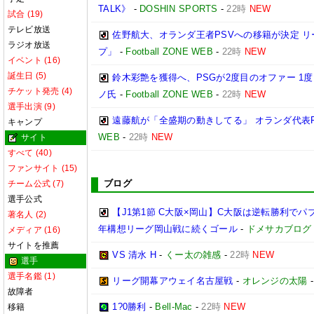
TALK》
-
DOSHIN SPORTS
-
22時
NEW
試合 (19)
テレビ放送
佐野航大、オランダ王者PSVへの移籍が決定 リ
ラジオ放送
プ」
-
Football ZONE WEB
-
22時
NEW
イベント (16)
誕生日 (5)
鈴木彩艶を獲得へ、PSGが2度目のオファー 1
チケット発売 (4)
ノ氏
-
Football ZONE WEB
-
22時
NEW
選手出演 (9)
遠藤航が「全盛期の動きしてる」 オランダ代表
キャンプ
WEB
-
22時
NEW
サイト
すべて (40)
ファンサイト (15)
ブログ
チーム公式 (7)
選手公式
【J1第1節 C大阪×岡山】C大阪は逆転勝利で
著名人 (2)
年構想リーグ岡山戦に続くゴール
-
ドメサカブログ
メディア (16)
サイトを推薦
VS 清水 H
-
くー太の雑感
-
22時
NEW
選手
選手名鑑 (1)
リーグ開幕アウェイ名古屋戦
-
オレンジの太陽
故障者
1?0勝利
-
Bell-Mac
-
22時
NEW
移籍