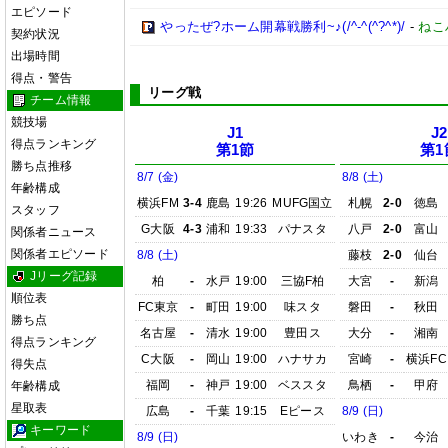
エピソード
やったぜ?ホーム開幕戦勝利~♪(/^-^(^?^*)/
-
ねこ
契約状況
出場時間
得点・警告
リーグ戦
チーム情報
競技場
J1
J2
得点ランキング
第1節
第1
勝ち点推移
8/7 (金)
8/8 (土)
年齢構成
横浜FM
3-4
鹿島
19:26
MUFG国立
札幌
2-0
徳島
スタッフ
G大阪
4-3
浦和
19:33
パナスタ
八戸
2-0
富山
関係者ニュース
関係者エピソード
8/8 (土)
藤枝
2-0
仙台
Jリーグ記録
柏
-
水戸
19:00
三協F柏
大宮
-
新潟
順位表
FC東京
-
町田
19:00
味スタ
磐田
-
秋田
勝ち点
名古屋
-
清水
19:00
豊田ス
大分
-
湘南
得点ランキング
C大阪
-
岡山
19:00
ハナサカ
宮崎
-
横浜FC
得失点
福岡
-
神戸
19:00
ベススタ
鳥栖
-
甲府
年齢構成
星取表
広島
-
千葉
19:15
Eピース
8/9 (日)
キーワード
8/9 (日)
いわき
-
今治