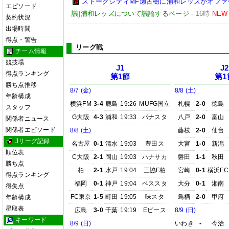
ストークシティMF瀬古樹に浦和レッズがオフ
エピソード
議]浦和レッズについて議論するページ
-
16時
NEW
契約状況
出場時間
得点・警告
リーグ戦
チーム情報
競技場
J1
J2
得点ランキング
第1節
第1
勝ち点推移
8/7 (金)
8/8 (土)
年齢構成
横浜FM
3-4
鹿島
19:26
MUFG国立
札幌
2-0
徳島
スタッフ
G大阪
4-3
浦和
19:33
パナスタ
八戸
2-0
富山
関係者ニュース
関係者エピソード
8/8 (土)
藤枝
2-0
仙台
Jリーグ記録
名古屋
0-1
清水
19:03
豊田ス
大宮
1-0
新潟
順位表
C大阪
2-1
岡山
19:03
ハナサカ
磐田
1-1
秋田
勝ち点
柏
2-1
水戸
19:04
三協F柏
宮崎
0-1
横浜FC
得点ランキング
福岡
0-1
神戸
19:04
ベススタ
大分
0-1
湘南
得失点
FC東京
1-5
町田
19:05
味スタ
鳥栖
2-0
甲府
年齢構成
星取表
広島
3-0
千葉
19:19
Eピース
8/9 (日)
キーワード
8/9 (日)
いわき
-
今治