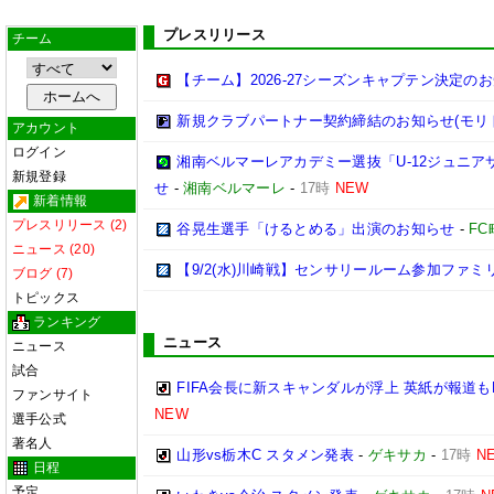
プレスリリース
チーム
【チーム】2026-27シーズンキャプテン決定の
新規クラブパートナー契約締結のお知らせ(モリ
アカウント
ログイン
湘南ベルマーレアカデミー選抜「U-12ジュニア
新規登録
せ
-
湘南ベルマーレ
-
17時
NEW
新着情報
プレスリリース (2)
谷晃生選手「けるとめる」出演のお知らせ
-
F
ニュース (20)
【9/2(水)川崎戦】センサリールーム参加ファ
ブログ (7)
トピックス
ランキング
ニュース
ニュース
試合
FIFA会長に新スキャンダルが浮上 英紙が報道も
ファンサイト
NEW
選手公式
著名人
山形vs栃木C スタメン発表
-
ゲキサカ
-
17時
N
日程
予定