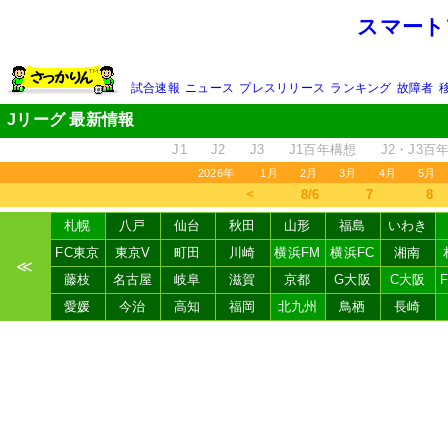
スマート
試合速報
ニュース
プレスリリース
ランキング
故障者
Jリーグ 最新情報
J1
J2
J3
J1百年構想
J2・J3百
2026年
1月
2月
3月
4月
5月
＜
8/6
7
8
札幌
八戸
仙台
秋田
山形
福島
いわき
FC東京
東京V
町田
川崎
横浜FM
横浜FC
湘南
≪
藤枝
名古屋
岐阜
滋賀
京都
G大阪
C大阪
愛媛
今治
高知
福岡
北九州
鳥栖
長崎