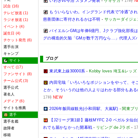
いわきvs今治 スタメン発表
-
ゲキサカ
-
17時
N
試合 (16)
もういらないわ。イングランド代表で“冷遇”さ
テレビ放送 (1)
慈善団体に寄付されるかは不明
-
サッカーダイジェ
ラジオ放送 (1)
イベント (4)
バイエルンGMは年俸6億円、Jクラブ強化部長は
誕生日 (4)
グの構造的欠陥「GMが数千万円なら…」代理人ズ
チケット発売 (6)
選手出演
キャンプ
ブログ
サイト
すべて (17)
東武東上線30000系
-
Kobby loves 埼玉&レッズ
ファンサイト (8)
チーム公式 (3)
内田宅哉「いろいろなポジションをやって、そ
選手公式
とか、そういうのは他の人よりはわかる部分もあるの
著名人
17時
NEW
メディア (6)
サイトを推薦
2026年飯田線観光(小和田駅、大嵐駅)
-
関東ブリ
選手
【J2リーグ第1節】藤枝MYFC 2-0 ベガルタ
選手名鑑
れでも届かなかった開幕戦
-
リビング de Jラボ
-
1
故障者
移籍