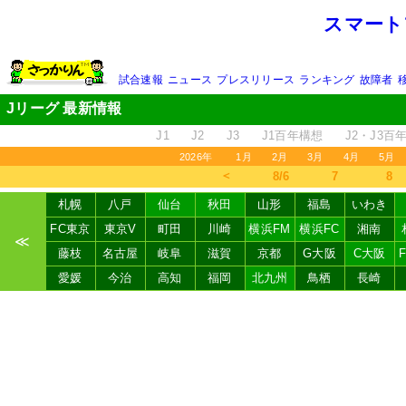
スマート
試合速報
ニュース
プレスリリース
ランキング
故障者
Jリーグ 最新情報
J1
J2
J3
J1百年構想
J2・J3百
2026年
1月
2月
3月
4月
5月
＜
8/6
7
8
札幌
八戸
仙台
秋田
山形
福島
いわき
FC東京
東京V
町田
川崎
横浜FM
横浜FC
湘南
≪
藤枝
名古屋
岐阜
滋賀
京都
G大阪
C大阪
愛媛
今治
高知
福岡
北九州
鳥栖
長崎