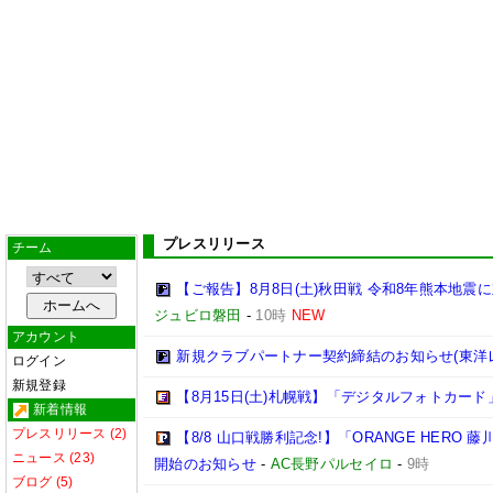
プレスリリース
チーム
【ご報告】8月8日(土)秋田戦 令和8年熊本地震に
ジュビロ磐田
-
10時
NEW
アカウント
新規クラブパートナー契約締結のお知らせ(東洋
ログイン
新規登録
【8月15日(土)札幌戦】「デジタルフォトカード
新着情報
プレスリリース (2)
【8/8 山口戦勝利記念!】「ORANGE HER
ニュース (23)
開始のお知らせ
-
AC長野パルセイロ
-
9時
ブログ (5)