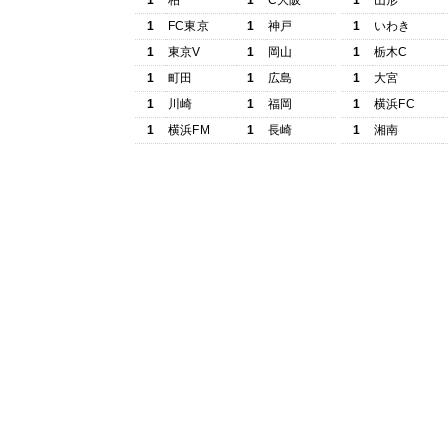
1
柏
1
C大阪
1
山形
1
FC東京
1
神戸
1
いわき
1
東京V
1
岡山
1
栃木C
1
町田
1
広島
1
大宮
1
川崎
1
福岡
1
横浜FC
1
横浜FM
1
長崎
1
湘南