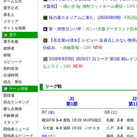
チーム公式
大阪戦】
-
浦レポ by 浦和フットボール通信
-
10時
選手公式
著名人
味の素スタジアムに来た。(2026/08/09)
-
F氏日
メディア
サイトを推薦
新・拝啓ガンバ卒
-
ガンバ大阪データランド(GAMBA 
選手
【名古屋vs清水】レビュー:反省点しかない無
選手名鑑
仕組み。
-
赤鯱新報
-
10時
NEW
故障者
移籍
2026年8月8日 2026/27 J1リーグ 第1節 
エピソード
なぶろぐ
-
10時
NEW
契約状況
出場時間
得点・警告
リーグ戦
チーム情報
競技場
J1
J2
得点ランキング
第1節
第1
勝ち点推移
8/7 (金)
8/8 (土)
年齢構成
横浜FM
3-4
鹿島
19:26
MUFG国立
札幌
2-0
徳島
スタッフ
G大阪
4-3
浦和
19:33
パナスタ
八戸
2-0
富山
関係者ニュース
関係者エピソード
8/8 (土)
藤枝
2-0
仙台