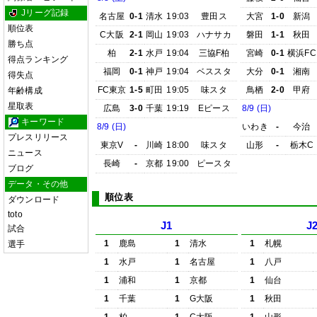
Jリーグ記録
名古屋
0-1
清水
19:03
豊田ス
大宮
1-0
新潟
順位表
C大阪
2-1
岡山
19:03
ハナサカ
磐田
1-1
秋田
勝ち点
柏
2-1
水戸
19:04
三協F柏
宮崎
0-1
横浜FC
得点ランキング
福岡
0-1
神戸
19:04
ベススタ
大分
0-1
湘南
得失点
FC東京
1-5
町田
19:05
味スタ
鳥栖
2-0
甲府
年齢構成
星取表
広島
3-0
千葉
19:19
Eピース
8/9 (日)
キーワード
8/9 (日)
いわき
-
今治
プレスリリース
東京V
-
川崎
18:00
味スタ
山形
-
栃木C
ニュース
長崎
-
京都
19:00
ピースタ
ブログ
データ・その他
順位表
ダウンロード
toto
J1
J
試合
1
鹿島
1
清水
1
札幌
選手
1
水戸
1
名古屋
1
八戸
1
浦和
1
京都
1
仙台
1
千葉
1
G大阪
1
秋田