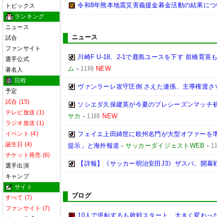
令和8年熊本地震災害義援金募金活動の結果について
トピックス
ランキング
ニュース
ニュース
試合
ファンサイト
川崎F U-18、2-1で鹿島ユースを下す 前橋育
選手公式
ム
-
11時
NEW
著名人
日程
ヴァンラーレ攻守圧倒 さえた連係、主導権渡さず
予定
試合 (15)
ソシエダ久保建英が今夏のプレシーズンマッチ初
テレビ放送 (1)
サカ
-
11時
NEW
ラジオ放送 (1)
イベント (4)
フェイエ上田綺世に欧州名門が大型オファーを準
誕生日 (4)
提示」と海外報道
-
サッカーダイジェストWEB
-
1
チケット発売 (6)
【詳報】《サッカー明治安田J3》ザスパ、開幕
選手出演
キャンプ
サイト
ブログ
すべて (7)
ファンサイト (7)
10人で逆転するも敗戦スタート、大きく変わった