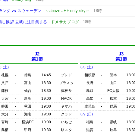
ランダ vs スウェーデン
-
～above JEF only sky～
-
18時
場し挨拶 去就に注目集まる
-
ドメサカブログ
-
18時
J2
J3
第1節
第1節
8 (土)
8/8 (土)
札幌
-
徳島
14:45
プレド
相模原
-
熊本
18:0
八戸
-
富山
18:30
プラスタ
長野
-
山口
18:0
藤枝
-
仙台
18:30
藤枝サ
鳥取
-
FC大阪
19:0
大宮
-
新潟
19:00
NACK
高知
-
松本
19:0
磐田
-
秋田
19:00
ヤマハ
鹿児島
-
群馬
19:0
大分
-
湘南
19:00
クラド
8/9 (日)
宮崎
-
横浜FC
19:00
いちご
福島
-
讃岐
18:0
鳥栖
-
甲府
19:30
駅スタ
滋賀
-
岐阜
18:3