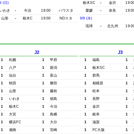
9 (日)
栃木SC
-
金沢
19:0
いわき
-
今治
18:00
ハワスタ
愛媛
-
奈良
19:0
山形
-
栃木C
19:00
NDスタ
9/9 (水)
琉球
-
北九州
19:0
J2
J3
1
札幌
1
甲府
1
福島
1
1
八戸
1
新潟
1
栃木SC
1
1
仙台
1
富山
1
群馬
1
1
秋田
1
磐田
1
相模原
1
1
山形
1
藤枝
1
松本
1
1
いわき
1
徳島
1
長野
1
1
栃木C
1
今治
1
金沢
1
1
大宮
1
鳥栖
1
岐阜
1
1
横浜FC
1
大分
1
滋賀
1
1
湘南
1
宮崎
1
FC大阪
1