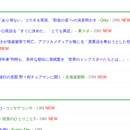
「あり得ない」コラボを実現、“邪道の道”への決意明かす
-
Qoly
-
20時
NE
入り心境語る「すぐに決めた」「とても満足」
-
東スポ
-
20時
NEW
戦士が強盗被害で死亡。アフリカメディアが報じる「貴重品を奪おうとした
NEW
高額年俸”判明も、意外な順位に英紙驚き「世界のトップスターたちとは…」
-
移行の意図 野々村チェアマンに聞く
-
北海道新聞
-
20時
NEW
)
-
コンサデコンサ
-
19時
NEW
・院長のひとりごと3
-
19時
NEW
チ編)
-
Sunny Day
-
19時