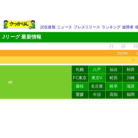
試合速報
ニュース
プレスリリース
ランキング
故障者
Jリーグ 最新情報
J1
J2
J3
2026年
＜
札幌
八戸
仙台
秋田
FC東京
東京V
町田
川崎
≪
藤枝
名古屋
岐阜
滋賀
愛媛
今治
高知
福岡