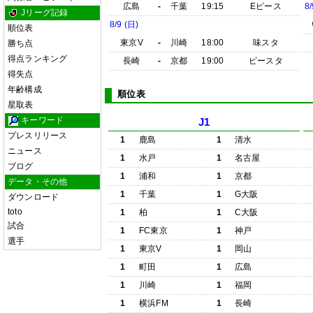
広島
-
千葉
19:15
Eピース
8/
Jリーグ記録
8/9 (日)
順位表
東京V
-
川崎
18:00
味スタ
勝ち点
得点ランキング
長崎
-
京都
19:00
ピースタ
得失点
年齢構成
順位表
星取表
キーワード
J1
プレスリリース
1
鹿島
1
清水
ニュース
1
水戸
1
名古屋
ブログ
1
浦和
1
京都
データ・その他
1
千葉
1
G大阪
ダウンロード
toto
1
柏
1
C大阪
試合
1
FC東京
1
神戸
選手
1
東京V
1
岡山
1
町田
1
広島
1
川崎
1
福岡
1
横浜FM
1
長崎