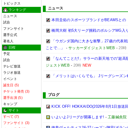
トピックス
ニュース
ランキング
ニュース
本田圭佑のスポーツブランドがBEAMSとの
試合
ファンサイト
橋岡大樹 初5大リーグ挑戦のボルシアMG
選手公式
「ウガンダ国内に大きな衝撃」27歳の代表
著名人
日程
ことで…」
-
サッカーダイジェストWEB
-
20時
予定
「なんてことだ!」サラーの新天地での“超
試合
ジェストWEB
-
20時
NEW
テレビ放送
ラジオ放送
「メリットはいくらでも」 Jリーグシーズン
イベント
誕生日 (5)
チケット発売 (3)
ブログ
選手出演 (5)
キャンプ
KICK OFF! HOKKAIDO(2026年8月1日放送回
サイト
すべて (7)
いよいよJリーグが開幕します!
-
工藤鍼灸院
ファンサイト (3)
徳島ヴォルティス26-27シーズン陣容(ボラン