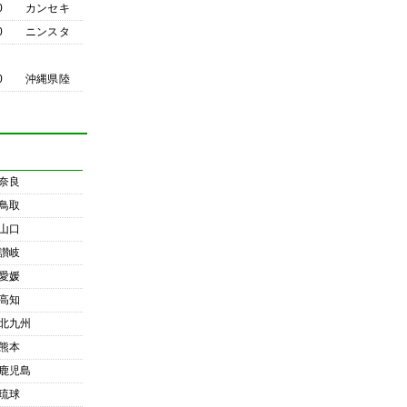
0
カンセキ
0
ニンスタ
0
沖縄県陸
奈良
鳥取
山口
讃岐
愛媛
高知
北九州
熊本
鹿児島
琉球