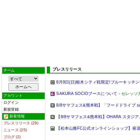
プレスリリース
チーム
8月9日(日)栃木シティ戦限定!ブルーキッチ
SAKURA SOCIOブースについて
-
セレッソ
アカウント
ログイン
8/8サマフェス&熊本戦】「フードドライブ sup
新規登録
新着情報
【8/8サマフェス&熊本戦】OHARA スタ
プレスリリース (29)
【松本山雅FC公式オンラインショップ】発
ニュース (25)
ブログ (2)