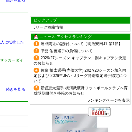
続きを見る
ピックアップ
W
Jリーグ移籍情報
ニュース アクセスランキング
犯人に抵抗した
1
達成間近の記録について【明治安田J1 第1節】
2
甲斐 佑蒼選手の負傷について
3
2026/27シーズン キャプテン、副キャプテン決定
サッカーダイ
のお知らせ
4
佐藤 柚太選手(専修大学) 2027/28シーズン加入内
定および 2026年JFA・Jリーグ特別指定選手認定につ
いて
5
新堀恵太選手 横河武蔵野フットボールクラブへ育
続きを見る
成型期限付き移籍のお知らせ
ランキングページを表示