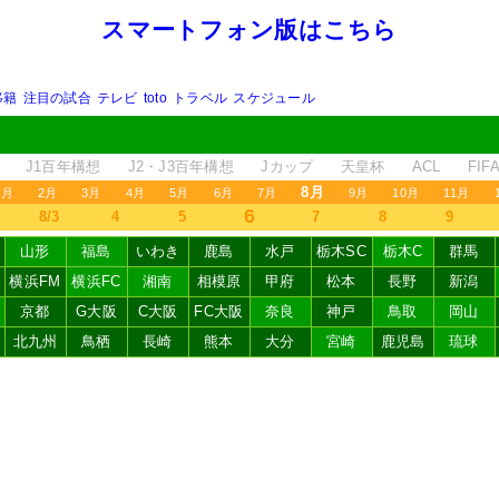
スマートフォン版はこちら
移籍
注目の試合
テレビ
toto
トラベル
スケジュール
J1百年構想
J2・J3百年構想
Jカップ
天皇杯
ACL
FI
8月
1月
2月
3月
4月
5月
6月
7月
9月
10月
11月
6
8/3
4
5
7
8
9
山形
福島
いわき
鹿島
水戸
栃木SC
栃木C
群馬
横浜FM
横浜FC
湘南
相模原
甲府
松本
長野
新潟
京都
G大阪
C大阪
FC大阪
奈良
神戸
鳥取
岡山
北九州
鳥栖
長崎
熊本
大分
宮崎
鹿児島
琉球