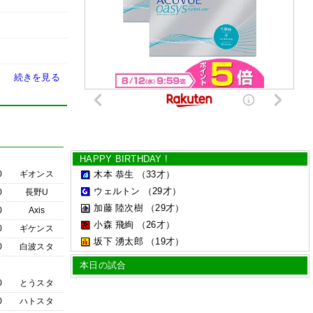
続きを見る
HAPPY BIRTHDAY !
0
ギオンス
木本 恭生
（33才）
ウェルトン
（29才）
0
長野U
加藤 陸次樹
（29才）
0
Axis
小森 飛絢
（26才）
0
ギケンス
坂下 湧太郎
（19才）
0
白波スタ
本日の試合
0
とうスタ
0
ハトスタ