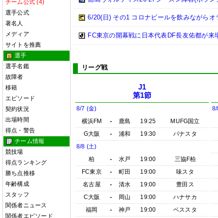
チーム公式 (4)
選手公式
6/20(日) その1 コロナビールを飲みながらオ
著名人
メディア
FC東京の開幕戦に日本代表DF長友佑都が来
サイトを推薦
選手
選手名鑑
リーグ戦
故障者
J1
移籍
第1節
エピソード
8/7 (金)
8/
契約状況
出場時間
横浜FM
-
鹿島
19:25
MUFG国立
得点・警告
G大阪
-
浦和
19:30
パナスタ
チーム情報
8/8 (土)
競技場
柏
-
水戸
19:00
三協F柏
得点ランキング
FC東京
-
町田
19:00
味スタ
勝ち点推移
年齢構成
名古屋
-
清水
19:00
豊田ス
スタッフ
C大阪
-
岡山
19:00
ハナサカ
関係者ニュース
福岡
-
神戸
19:00
ベススタ
関係者エピソード