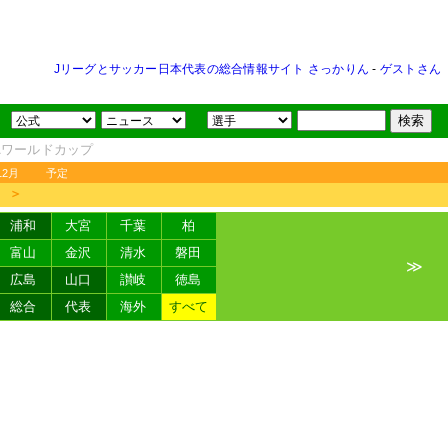
Jリーグとサッカー日本代表の総合情報サイト さっかりん
-
ゲストさん
FAワールドカップ
12月
予定
＞
浦和
大宮
千葉
柏
富山
金沢
清水
磐田
≫
広島
山口
讃岐
徳島
総合
代表
海外
すべて